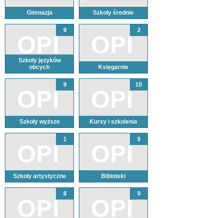
Gimnazja
Szkoły średnie
9
2
Szkoły języków
obcych
Księgarnie
9
10
Szkoły wyższe
Kursy i szkolenia
1
9
Szkoły artystyczne
Bibioteki
8
9