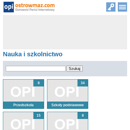
Nauka i szkolnictwo
8
34
Przedszkola
Szkoły podstawowe
15
8