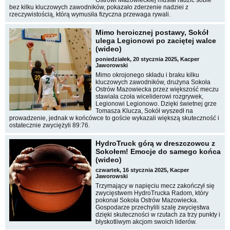
Ostrowi Mazowieckiej musiał radzić sobie
bez kilku kluczowych zawodników, pokazało zderzenie nadziei z
rzeczywistością, którą wymusiła fizyczna przewaga rywali.
Mimo heroicznej postawy, Sokół
ulega Legionowi po zaciętej walce
(wideo)
poniedziałek, 20 stycznia 2025, Kacper
Jaworowski
Mimo okrojonego składu i braku kilku
kluczowych zawodników, drużyna Sokoła
Ostrów Mazowiecka przez większość meczu
stawiała czoła wiceliderowi rozgrywek,
Legionowi Legionowo. Dzięki świetnej grze
Tomasza Klucza, Sokół wyszedł na
prowadzenie, jednak w końcówce to goście wykazali większą skuteczność i
ostatecznie zwyciężyli 89:76.
HydroTruck górą w dreszczowcu z
Sokołem! Emocje do samego końca
(wideo)
czwartek, 16 stycznia 2025, Kacper
Jaworowski
Trzymający w napięciu mecz zakończył się
zwycięstwem HydroTrucka Radom, który
pokonał Sokoła Ostrów Mazowiecka.
Gospodarze przechylili szalę zwycięstwa
dzięki skuteczności w rzutach za trzy punkty i
błyskotliwym akcjom swoich liderów.