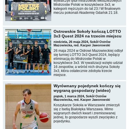
wywalczyli tytuł mistrzowski Młodzieżowych
Mistrzostw Polski w koszykówce 3x3, w
kategorii mężczyzn do lat 23.! W finałowym
meczu pokonali Akademię Gdańsk 21:18.
Ostrowskie Sokoły kończą LOTTO
3x3 Quest 2024 na trzecim miejscu
niedziela, 26 maja 2024, Sokół Ostrów
Mazowiecka, red. Kacper Jaworowski
26 maja 2024 w Ostrowi Mazowieckiej odbył
się turniej LOTTO 3x3 Quest 2024, będący
eliminacją do Mistrzostw Polski w
koszykówce 3x3. W rywalizacji wzięło udział
16 zespołów, a wśród nich drużyna Sokoły
3x3, która ostatecznie zdobyła trzecie
miejsce.
Wyrównany pojedynek kończy się
wygraną gospodarzy (wideo)
piątek, 1 marca 2024, Sokół Ostrów
Mazowiecka, red. Kacper Jaworowski
Koszykarze Sokoła w Warszawie zmierzyli
się z Isetią Białołęka Warszawa. Mimo
wygranych dwóch kwart i zremisowanej
jednej, to gospodarze wyszli zwycięsko z
pojedynku.