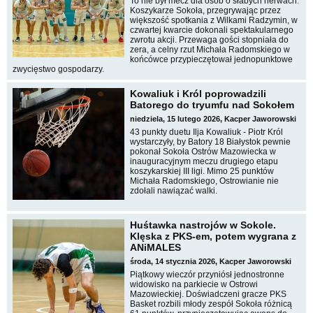
To nie był mecz dla osób o słabych nerwach.
Koszykarze Sokoła, przegrywając przez
większość spotkania z Wilkami Radzymin, w
czwartej kwarcie dokonali spektakularnego
zwrotu akcji. Przewaga gości stopniała do
zera, a celny rzut Michała Radomskiego w
końcówce przypieczętował jednopunktowe
zwycięstwo gospodarzy.
Kowaliuk i Król poprowadzili
Batorego do tryumfu nad Sokołem
niedziela, 15 lutego 2026, Kacper Jaworowski
43 punkty duetu Ilja Kowaliuk - Piotr Król
wystarczyły, by Batory 18 Białystok pewnie
pokonał Sokoła Ostrów Mazowiecka w
inauguracyjnym meczu drugiego etapu
koszykarskiej III ligi. Mimo 25 punktów
Michała Radomskiego, Ostrowianie nie
zdołali nawiązać walki.
Huśtawka nastrojów w Sokole.
Klęska z PKS-em, potem wygrana z
ANiMALES
środa, 14 stycznia 2026, Kacper Jaworowski
Piątkowy wieczór przyniósł jednostronne
widowisko na parkiecie w Ostrowi
Mazowieckiej. Doświadczeni gracze PKS
Basket rozbili młody zespół Sokoła różnicą