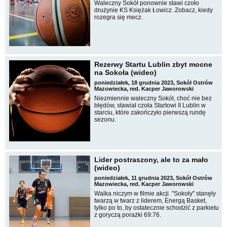
Waleczny Sokół ponownie stawi czoło
drużynie KS Księżak Łowicz. Zobacz, kiedy
rozegra się mecz.
Rezerwy Startu Lublin zbyt mocne
na Sokoła (wideo)
poniedziałek, 18 grudnia 2023, Sokół Ostrów
Mazowiecka, red. Kacper Jaworowski
Niezmiennie waleczny Sokół, choć nie bez
błędów, stawiał czoła Startowi II Lublin w
starciu, które zakończyło pierwszą rundę
sezonu.
Lider postraszony, ale to za mało
(wideo)
poniedziałek, 11 grudnia 2023, Sokół Ostrów
Mazowiecka, red. Kacper Jaworowski
Walka niczym w filmie akcji. "Sokoły" stanęły
twarzą w twarz z liderem, Energą Basket,
tylko po to, by ostatecznie schodzić z parkietu
z goryczą porażki 69:76.