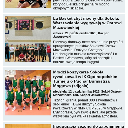
pewnie ograł zespół z Ostrowi Mazowieckiej,
który do Bielska przyjechał w mocno
okrojonym składzie.
La Basket zbyt mocny dla Sokoła.
Warszawianie wygrywają w Ostrowi
Mazowieckiej
wtorek, 21 października 2025, Kacper
Jaworowski
Pierwszy domowy mecz sezonu nie przyniósł
upragnionych punktów Sokołowi Ostrów
Mazowiecka. Drużyna Grzegorza
Helcbergiela musiała uznać wyższość La
Basketu Warszawa, który od początku
narzucił swoje tempo i wygrał.
Młodzi koszykarze Sokoła
rywalizowali w IX Ogólnopolskim
Turnieju o Puchar Burmistrza
Mrągowa (zdjęcia)
niedziela, 12 października 2025, Sokół Ostrów
Mazowiecka, red. Kacper Jaworowski
Trzy dni grania, ponad 300 zawodników i
setki emocji. Dwie drużyny Sokoła
rywalizowały w NMR CUP 2025 w Mrągowie.
Były porażki, były zwycięstwa, ale przede
wszystkim była walka i świetna atmosfera.
Inauguracja sezonu do zapomnienia