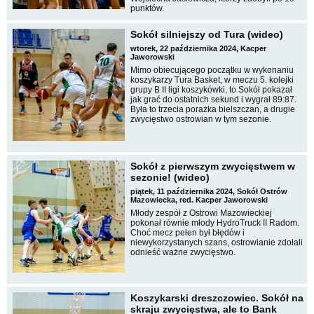
punktów.
Sokół silniejszy od Tura (wideo)
wtorek, 22 października 2024, Kacper
Jaworowski
Mimo obiecującego początku w wykonaniu
koszykarzy Tura Basket, w meczu 5. kolejki
grupy B II ligi koszykówki, to Sokół pokazał
jak grać do ostatnich sekund i wygrał 89:87.
Była to trzecia porażka bielszczan, a drugie
zwycięstwo ostrowian w tym sezonie.
Sokół z pierwszym zwycięstwem w
sezonie! (wideo)
piątek, 11 października 2024, Sokół Ostrów
Mazowiecka, red. Kacper Jaworowski
Młody zespół z Ostrowi Mazowieckiej
pokonał równie młody HydroTruck II Radom.
Choć mecz pełen był błędów i
niewykorzystanych szans, ostrowianie zdołali
odnieść ważne zwycięstwo.
Koszykarski dreszczowiec. Sokół na
skraju zwycięstwa, ale to Bank