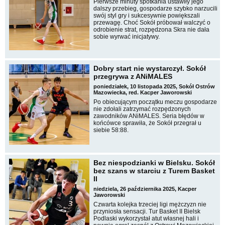
Pierwsze minuty spotkania ustawiły jego
dalszy przebieg, gospodarze szybko narzucili
swój styl gry i sukcesywnie powiększali
przewagę. Choć Sokół próbował walczyć o
odrobienie strat, rozpędzona Skra nie dała
sobie wyrwać inicjatywy.
Dobry start nie wystarczył. Sokół
przegrywa z ANiMALES
poniedziałek, 10 listopada 2025, Sokół Ostrów
Mazowiecka, red. Kacper Jaworowski
Po obiecującym początku meczu gospodarze
nie zdołali zatrzymać rozpędzonych
zawodników ANiMALES. Seria błędów w
końcówce sprawiła, że Sokół przegrał u
siebie 58:88.
Bez niespodzianki w Bielsku. Sokół
bez szans w starciu z Turem Basket
II
niedziela, 26 października 2025, Kacper
Jaworowski
Czwarta kolejka trzeciej ligi mężczyzn nie
przyniosła sensacji. Tur Basket II Bielsk
Podlaski wykorzystał atut własnej hali i