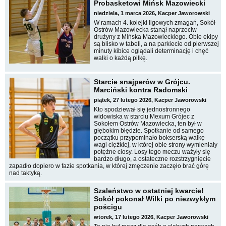
Probasketowi Mińsk Mazowiecki
niedziela, 1 marca 2026, Kacper Jaworowski
W ramach 4. kolejki ligowych zmagań, Sokół
Ostrów Mazowiecka stanął naprzeciw
drużyny z Mińska Mazowieckiego. Obie ekipy
są blisko w tabeli, a na parkiecie od pierwszej
minuty kibice oglądali determinację i chęć
walki o każdą piłkę.
Starcie snajperów w Grójcu.
Marciński kontra Radomski
piątek, 27 lutego 2026, Kacper Jaworowski
Kto spodziewał się jednostronnego
widowiska w starciu Mexum Grójec z
Sokołem Ostrów Mazowiecka, ten był w
głębokim błędzie. Spotkanie od samego
początku przypominało bokserską walkę
wagi ciężkiej, w której obie strony wymieniały
potężne ciosy. Losy tego meczu ważyły się
bardzo długo, a ostateczne rozstrzygnięcie
zapadło dopiero w fazie spotkania, w której zmęczenie zaczęło brać górę
nad taktyką.
Szaleństwo w ostatniej kwarcie!
Sokół pokonał Wilki po niezwykłym
pościgu
wtorek, 17 lutego 2026, Kacper Jaworowski