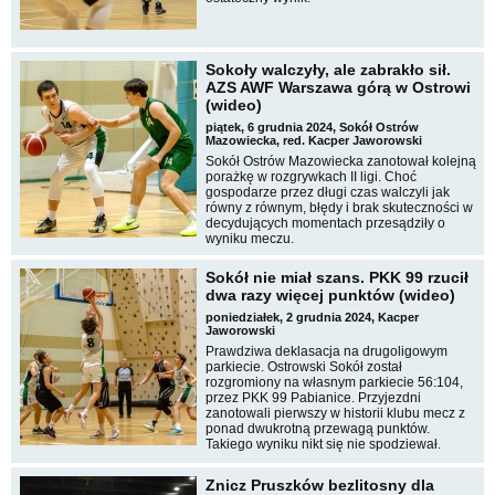
Sokoły walczyły, ale zabrakło sił.
AZS AWF Warszawa górą w Ostrowi
(wideo)
piątek, 6 grudnia 2024, Sokół Ostrów
Mazowiecka, red. Kacper Jaworowski
Sokół Ostrów Mazowiecka zanotował kolejną
porażkę w rozgrywkach II ligi. Choć
gospodarze przez długi czas walczyli jak
równy z równym, błędy i brak skuteczności w
decydujących momentach przesądziły o
wyniku meczu.
Sokół nie miał szans. PKK 99 rzucił
dwa razy więcej punktów (wideo)
poniedziałek, 2 grudnia 2024, Kacper
Jaworowski
Prawdziwa deklasacja na drugoligowym
parkiecie. Ostrowski Sokół został
rozgromiony na własnym parkiecie 56:104,
przez PKK 99 Pabianice. Przyjezdni
zanotowali pierwszy w historii klubu mecz z
ponad dwukrotną przewagą punktów.
Takiego wyniku nikt się nie spodziewał.
Znicz Pruszków bezlitosny dla