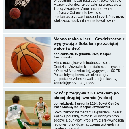
W ostatnim meczu roku 2024, Sokół Ostrów
Mazowiecka doznał porażki na wyjeździe z
Trójką Żyrardów. Mimo ambitnej walki,
drużyna z Ostrowi nie była w stanie
przełamać przewagi gospodarzy, którzy przez
większość spotkania kontrolowali wynik.
Mocna reakcja Isetii. Grodziszczanie
wygrywają z Sokołem po zaciętej
walce (wideo)
poniedziałek, 16 grudnia 2024, Kacper
Jaworowski
Mimo początkowych trudności, Isetia
Grodzisk Mazowiecki nie dała szans rywalom
z Ostrowi Mazowieckiej, wygrywając 90:75.
Po zaciętym pierwszym okresie gry
gospodarze zdominowali kolejne kwarty,
kontrolując przebieg meczu.
Sokół przegrywa z Księżakiem po
słabej drugiej kwarcie (wideo)
poniedziałek, 9 grudnia 2024, Sokół Ostrów
Mazowiecka, red. Kacper Jaworowski
Sokół zakończył mecz z Księżakiem Łowicz
wysoką porażką, mimo kilku dobrych prób
zdobycia punktów. Problemy z efektywnością
rzutową i brak doświadczenia wpłynęły na
ostateczny wynik.