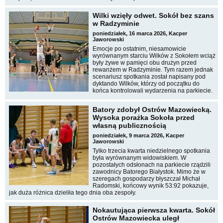
Wilki wzięły odwet. Sokół bez szans
w Radzyminie
poniedziałek, 16 marca 2026, Kacper
Jaworowski
Emocje po ostatnim, niesamowicie
wyrównanym starciu Wilków z Sokołem wciąż
były żywe w pamięci obu drużyn przed
rewanżem w Radzyminie. Tym razem jednak
scenariusz spotkania został napisany pod
dyktando Wilków, którzy od początku do
końca kontrolowali wydarzenia na parkiecie.
Batory zdobył Ostrów Mazowiecką.
Wysoka porażka Sokoła przed
własną publicznością
poniedziałek, 9 marca 2026, Kacper
Jaworowski
Tylko trzecia kwarta niedzielnego spotkania
była wyrównanym widowiskiem. W
pozostałych odsłonach na parkiecie rządzili
zawodnicy Batorego Białystok. Mimo że w
szeregach gospodarzy błyszczał Michał
Radomski, końcowy wynik 53:92 pokazuje,
jak duża różnica dzieliła tego dnia oba zespoły.
Nokautująca pierwsza kwarta. Sokół
Ostrów Mazowiecka uległ