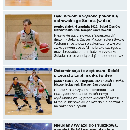
Byki Wołomin wysoko pokonują
ostrowskiego Sokoła (wideo)
poniedziałek, 4 grudnia 2023, Sokół Ostrów
Mazowiecka, red. Kacper Jaworowski
Niezwykłe starcie dwóch "zwierzęcych"
drużyn - Sokoła Ostrów Mazowiecka i Byków
Wołomin - ostatecznie zakończone wysokim
zwycięstwem gości. Mimo braku szczęścia
oraz doświadczenia, młodzi koszykarze
Sokoła nie rezygnują z dążenia do poprawy.
Determinacja to zbyt mało. Sokół
przegrał z Lublinianką (wideo)
poniedziałek, 27 listopada 2023, Sokół Ostrów
Mazowiecka, red. Kacper Jaworowski
Chociaż to koszykarze Lublinianki byli
faworytami spotkania, Sokół toczył
wyrównaną walkę przez większość meczu.
Mimo to, kiepska druga kwarta nie pozwoliła
na pokonanie rywali.
Nieudany wyjazd do Pruszkowa,
chociaż Sokół walczył dzielnie