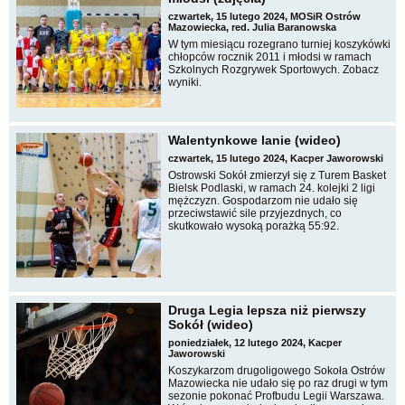
czwartek, 15 lutego 2024, MOSiR Ostrów
Mazowiecka, red. Julia Baranowska
W tym miesiącu rozegrano turniej koszykówki
chłopców rocznik 2011 i młodsi w ramach
Szkolnych Rozgrywek Sportowych. Zobacz
wyniki.
Walentynkowe lanie (wideo)
czwartek, 15 lutego 2024, Kacper Jaworowski
Ostrowski Sokół zmierzył się z Turem Basket
Bielsk Podlaski, w ramach 24. kolejki 2 ligi
mężczyzn. Gospodarzom nie udało się
przeciwstawić sile przyjezdnych, co
skutkowało wysoką porażką 55:92.
Druga Legia lepsza niż pierwszy
Sokół (wideo)
poniedziałek, 12 lutego 2024, Kacper
Jaworowski
Koszykarzom drugoligowego Sokoła Ostrów
Mazowiecka nie udało się po raz drugi w tym
sezonie pokonać Profbudu Legii Warszawa.