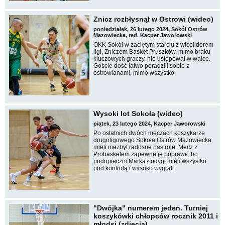
Znicz rozbłysnął w Ostrowi (wideo)
poniedziałek, 26 lutego 2024, Sokół Ostrów
Mazowiecka, red. Kacper Jaworowski
OKK Sokół w zaciętym starciu z wiceliderem
ligi, Zniczem Basket Pruszków, mimo braku
kluczowych graczy, nie ustępował w walce.
Goście dość łatwo poradzili sobie z
ostrowianami, mimo wszystko.
Wysoki lot Sokoła (wideo)
piątek, 23 lutego 2024, Kacper Jaworowski
Po ostatnich dwóch meczach koszykarze
drugoligowego Sokoła Ostrów Mazowiecka
mieli niezbyt radosne nastroje. Mecz z
Probasketem zapewne je poprawił, bo
podopieczni Marka Łodygi mieli wszystko
pod kontrolą i wysoko wygrali.
"Dwójka" numerem jeden. Turniej
koszykówki chłopców rocznik 2011 i
młodsi (zdjęcia)