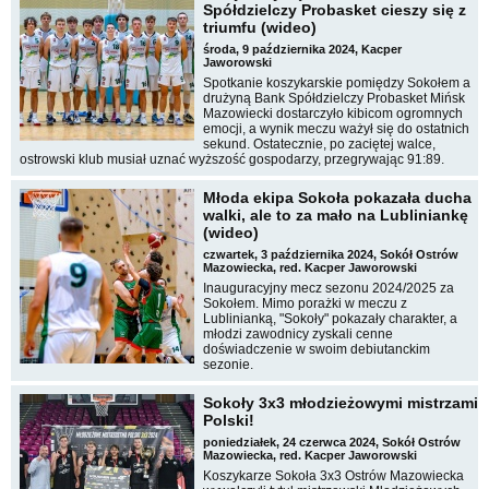
Spółdzielczy Probasket cieszy się z
triumfu (wideo)
środa, 9 października 2024, Kacper
Jaworowski
Spotkanie koszykarskie pomiędzy Sokołem a
drużyną Bank Spółdzielczy Probasket Mińsk
Mazowiecki dostarczyło kibicom ogromnych
emocji, a wynik meczu ważył się do ostatnich
sekund. Ostatecznie, po zaciętej walce,
ostrowski klub musiał uznać wyższość gospodarzy, przegrywając 91:89.
Młoda ekipa Sokoła pokazała ducha
walki, ale to za mało na Lubliniankę
(wideo)
czwartek, 3 października 2024, Sokół Ostrów
Mazowiecka, red. Kacper Jaworowski
Inauguracyjny mecz sezonu 2024/2025 za
Sokołem. Mimo porażki w meczu z
Lublinianką, "Sokoły" pokazały charakter, a
młodzi zawodnicy zyskali cenne
doświadczenie w swoim debiutanckim
sezonie.
Sokoły 3x3 młodzieżowymi mistrzami
Polski!
poniedziałek, 24 czerwca 2024, Sokół Ostrów
Mazowiecka, red. Kacper Jaworowski
Koszykarze Sokoła 3x3 Ostrów Mazowiecka