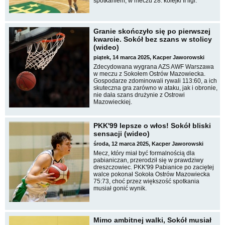
spotkaniem, w meczu 28. kolejki II ligi.
Granie skończyło się po pierwszej
kwarcie. Sokół bez szans w stolicy
(wideo)
piątek, 14 marca 2025, Kacper Jaworowski
Zdecydowana wygrana AZS AWF Warszawa
w meczu z Sokołem Ostrów Mazowiecka.
Gospodarze zdominowali rywali 113:60, a ich
skuteczna gra zarówno w ataku, jak i obronie,
nie dała szans drużynie z Ostrowi
Mazowieckiej.
PKK'99 lepsze o włos! Sokół bliski
sensacji (wideo)
środa, 12 marca 2025, Kacper Jaworowski
Mecz, który miał być formalnością dla
pabianiczan, przerodził się w prawdziwy
dreszczowiec. PKK'99 Pabianice po zaciętej
walce pokonał Sokoła Ostrów Mazowiecka
75:73, choć przez większość spotkania
musiał gonić wynik.
Mimo ambitnej walki, Sokół musiał