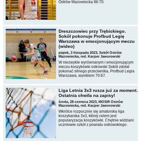
Ostrów Mazowiecka 86:70.
Dreszczowiec przy Trębickiego.
Sokół pokonuje Profbud Legię
Warszawa w emocjonującym meczu
(wideo)
piątek, 3 listopada 2023, Sokół Ostrów
Mazowiecka, red. Kacper Jaworowski
W niezwykle wyrównanym i emocjonującym
meczu koszykówki ostrowski Sokół zdołał
pokonać silnego przeciwnika, Profbud Legia
Warszawa, wynikiem 70:67.
Liga Letnia 3x3 rusza już za moment.
Ostatnia chwila na zapisy!
środa, 28 czerwca 2023, MOSiR Ostrów
Mazowiecka, red. Kacper Jaworowski
Wkrótce rozpocznie się amatorska liga
koszykarska 3x3, której celem jest
popularyzacja koszykówki. Chętnie widziani
uczniowie szkół z powiatu ostrowskiego.