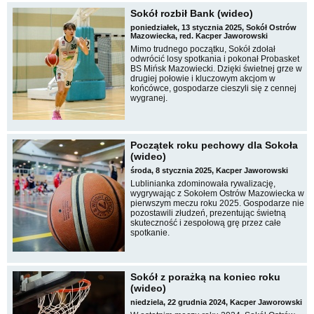
Sokół rozbił Bank (wideo)
poniedziałek, 13 stycznia 2025, Sokół Ostrów
Mazowiecka, red. Kacper Jaworowski
Mimo trudnego początku, Sokół zdołał
odwrócić losy spotkania i pokonał Probasket
BS Mińsk Mazowiecki. Dzięki świetnej grze w
drugiej połowie i kluczowym akcjom w
końcówce, gospodarze cieszyli się z cennej
wygranej.
Początek roku pechowy dla Sokoła
(wideo)
środa, 8 stycznia 2025, Kacper Jaworowski
Lublinianka zdominowała rywalizację,
wygrywając z Sokołem Ostrów Mazowiecka w
pierwszym meczu roku 2025. Gospodarze nie
pozostawili złudzeń, prezentując świetną
skuteczność i zespołową grę przez całe
spotkanie.
Sokół z porażką na koniec roku
(wideo)
niedziela, 22 grudnia 2024, Kacper Jaworowski