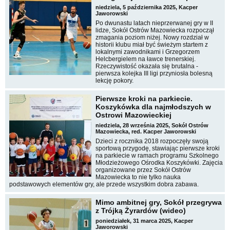
niedziela, 5 października 2025, Kacper
Jaworowski
Po dwunastu latach nieprzerwanej gry w II
lidze, Sokół Ostrów Mazowiecka rozpoczął
zmagania poziom niżej. Nowy rozdział w
historii klubu miał być świeżym startem z
lokalnymi zawodnikami i Grzegorzem
Helcbergielem na ławce trenerskiej.
Rzeczywistość okazała się brutalna -
pierwsza kolejka III ligi przyniosła bolesną
lekcję pokory.
Pierwsze kroki na parkiecie.
Koszykówka dla najmłodszych w
Ostrowi Mazowieckiej
niedziela, 28 września 2025, Sokół Ostrów
Mazowiecka, red. Kacper Jaworowski
Dzieci z rocznika 2018 rozpoczęły swoją
sportową przygodę, stawiając pierwsze kroki
na parkiecie w ramach programu Szkolnego
Młodzieżowego Ośrodka Koszykówki. Zajęcia
organizowane przez Sokół Ostrów
Mazowiecka to nie tylko nauka
podstawowych elementów gry, ale przede wszystkim dobra zabawa.
Mimo ambitnej gry, Sokół przegrywa
z Trójką Żyrardów (wideo)
poniedziałek, 31 marca 2025, Kacper
Jaworowski