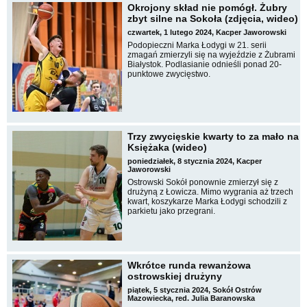
Okrojony skład nie pomógł. Żubry
zbyt silne na Sokoła (zdjęcia, wideo)
czwartek, 1 lutego 2024, Kacper Jaworowski
Podopieczni Marka Łodygi w 21. serii
zmagań zmierzyli się na wyjeździe z Żubrami
Białystok. Podlasianie odnieśli ponad 20-
punktowe zwycięstwo.
Trzy zwycięskie kwarty to za mało na
Księżaka (wideo)
poniedziałek, 8 stycznia 2024, Kacper
Jaworowski
Ostrowski Sokół ponownie zmierzył się z
drużyną z Łowicza. Mimo wygrania aż trzech
kwart, koszykarze Marka Łodygi schodzili z
parkietu jako przegrani.
Wkrótce runda rewanżowa
ostrowskiej drużyny
piątek, 5 stycznia 2024, Sokół Ostrów
Mazowiecka, red. Julia Baranowska