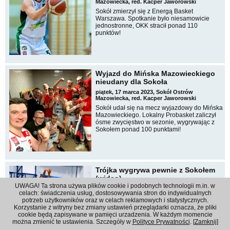
Mazowiecka, red. Kacper Jaworowski
Sokół zmierzył się z Energą Basket
Warszawa. Spotkanie było niesamowicie
jednostronne, OKK stracił ponad 110
punktów!
Wyjazd do Mińska Mazowieckiego
nieudany dla Sokoła
piątek, 17 marca 2023, Sokół Ostrów
Mazowiecka, red. Kacper Jaworowski
Sokół udał się na mecz wyjazdowy do Mińska
Mazowieckiego. Lokalny Probasket zaliczył
ósme zwycięstwo w sezonie, wygrywając z
Sokołem ponad 100 punktami!
Trójka wygrywa pewnie z Sokołem
(wideo)
UWAGA! Ta strona używa plików cookie i podobnych technologii m.in. w
wtorek, 14 marca 2023, Sokół Ostrów
celach: świadczenia usług, dostosowywania stron do indywidualnych
Mazowiecka, red. Kacper Jaworowski
potrzeb użytkowników oraz w celach reklamowych i statystycznych.
Wyjazdowy mecz zakończył się porażką
Korzystanie z witryny bez zmiany ustawień przeglądarki oznacza, że pliki
Sokoła. Gospodarze zdominowali wszystkie
cookie będą zapisywane w pamięci urzadzenia. W każdym momencie
aspekty gry.
można zmienić te ustawienia. Szczegóły w
Polityce Prywatności
. [
Zamknij
]