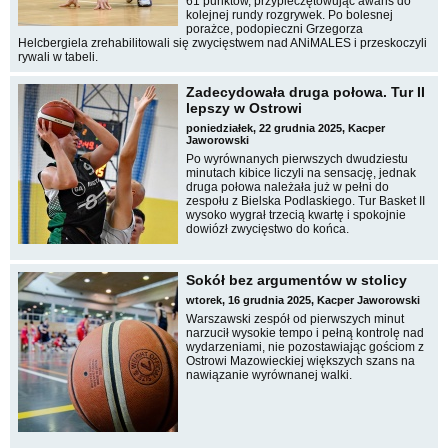
61 punktów, przypieczętowując awans do
kolejnej rundy rozgrywek. Po bolesnej
porażce, podopieczni Grzegorza
Helcbergiela zrehabilitowali się zwycięstwem nad ANiMALES i przeskoczyli
rywali w tabeli.
Zadecydowała druga połowa. Tur II
lepszy w Ostrowi
poniedziałek, 22 grudnia 2025, Kacper
Jaworowski
Po wyrównanych pierwszych dwudziestu
minutach kibice liczyli na sensację, jednak
druga połowa należała już w pełni do
zespołu z Bielska Podlaskiego. Tur Basket II
wysoko wygrał trzecią kwartę i spokojnie
dowiózł zwycięstwo do końca.
Sokół bez argumentów w stolicy
wtorek, 16 grudnia 2025, Kacper Jaworowski
Warszawski zespół od pierwszych minut
narzucił wysokie tempo i pełną kontrolę nad
wydarzeniami, nie pozostawiając gościom z
Ostrowi Mazowieckiej większych szans na
nawiązanie wyrównanej walki.