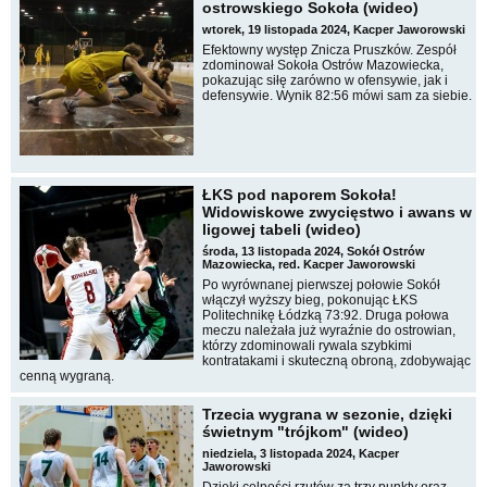
ostrowskiego Sokoła (wideo)
wtorek, 19 listopada 2024, Kacper Jaworowski
Efektowny występ Znicza Pruszków. Zespół
zdominował Sokoła Ostrów Mazowiecka,
pokazując siłę zarówno w ofensywie, jak i
defensywie. Wynik 82:56 mówi sam za siebie.
ŁKS pod naporem Sokoła!
Widowiskowe zwycięstwo i awans w
ligowej tabeli (wideo)
środa, 13 listopada 2024, Sokół Ostrów
Mazowiecka, red. Kacper Jaworowski
Po wyrównanej pierwszej połowie Sokół
włączył wyższy bieg, pokonując ŁKS
Politechnikę Łódzką 73:92. Druga połowa
meczu należała już wyraźnie do ostrowian,
którzy zdominowali rywala szybkimi
kontratakami i skuteczną obroną, zdobywając
cenną wygraną.
Trzecia wygrana w sezonie, dzięki
świetnym "trójkom" (wideo)
niedziela, 3 listopada 2024, Kacper
Jaworowski