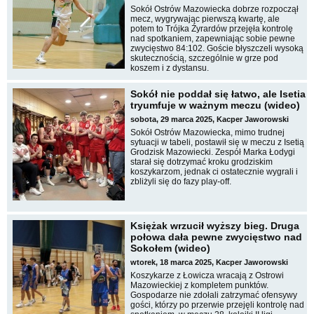
Sokół Ostrów Mazowiecka dobrze rozpoczął
mecz, wygrywając pierwszą kwartę, ale
potem to Trójka Żyrardów przejęła kontrolę
nad spotkaniem, zapewniając sobie pewne
zwycięstwo 84:102. Goście błyszczeli wysoką
skutecznością, szczególnie w grze pod
koszem i z dystansu.
Sokół nie poddał się łatwo, ale Isetia
tryumfuje w ważnym meczu (wideo)
sobota, 29 marca 2025, Kacper Jaworowski
Sokół Ostrów Mazowiecka, mimo trudnej
sytuacji w tabeli, postawił się w meczu z Isetią
Grodzisk Mazowiecki. Zespół Marka Łodygi
starał się dotrzymać kroku grodziskim
koszykarzom, jednak ci ostatecznie wygrali i
zbliżyli się do fazy play-off.
Księżak wrzucił wyższy bieg. Druga
połowa dała pewne zwycięstwo nad
Sokołem (wideo)
wtorek, 18 marca 2025, Kacper Jaworowski
Koszykarze z Łowicza wracają z Ostrowi
Mazowieckiej z kompletem punktów.
Gospodarze nie zdołali zatrzymać ofensywy
gości, którzy po przerwie przejęli kontrolę nad