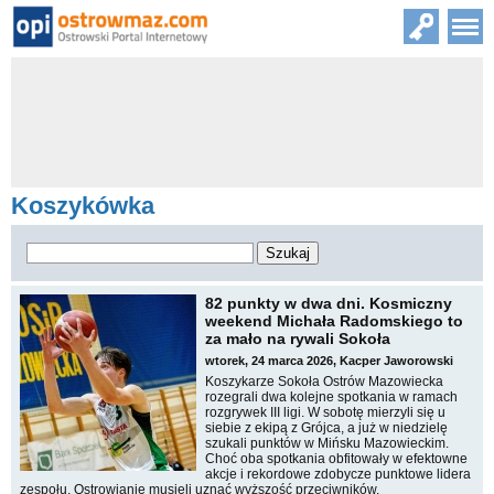
Koszykówka
82 punkty w dwa dni. Kosmiczny
weekend Michała Radomskiego to
za mało na rywali Sokoła
wtorek, 24 marca 2026, Kacper Jaworowski
Koszykarze Sokoła Ostrów Mazowiecka
rozegrali dwa kolejne spotkania w ramach
rozgrywek III ligi. W sobotę mierzyli się u
siebie z ekipą z Grójca, a już w niedzielę
szukali punktów w Mińsku Mazowieckim.
Choć oba spotkania obfitowały w efektowne
akcje i rekordowe zdobycze punktowe lidera
zespołu, Ostrowianie musieli uznać wyższość przeciwników.