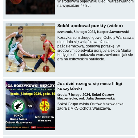
W środowym pojedynku ulegli warszawianom
na wyjeździe 77:85.
Sokół upolował punkty (wideo)
czwartek, 8 lutego 2024, Kacper Jaworowski
Koszykarzom drugoligowej Ochoty Warszawa
nie udało się wziąć rewanżu za
październikową, domową porażkę. W
środowym pojedynku górą była ekipa Marka
Łodygi, która pokazała warszawianom jak się
gra na ostrowskim parkiecie.
Już dziś rozegra się mecz II ligi
koszykówki
środa, 7 lutego 2024, Sokół Ostrów
Mazowiecka, red. Julia Baranowska
Sokół Grupa Avista Ostrów Mazowiecka
zagra z MKS Ochota Warszawa.