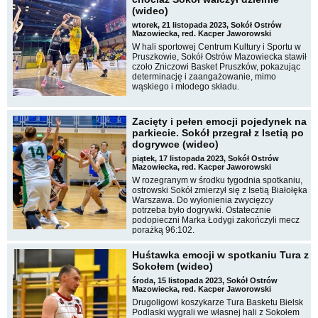
(wideo)
wtorek, 21 listopada 2023, Sokół Ostrów
Mazowiecka, red. Kacper Jaworowski
W hali sportowej Centrum Kultury i Sportu w
Pruszkowie, Sokół Ostrów Mazowiecka stawił
czoło Zniczowi Basket Pruszków, pokazując
determinację i zaangażowanie, mimo
wąskiego i młodego składu.
Zacięty i pełen emocji pojedynek na
parkiecie. Sokół przegrał z Isetią po
dogrywce (wideo)
piątek, 17 listopada 2023, Sokół Ostrów
Mazowiecka, red. Kacper Jaworowski
W rozegranym w środku tygodnia spotkaniu,
ostrowski Sokół zmierzył się z Isetią Białołęka
Warszawa. Do wyłonienia zwycięzcy
potrzeba było dogrywki. Ostatecznie
podopieczni Marka Łodygi zakończyli mecz
porażką 96:102.
Huśtawka emocji w spotkaniu Tura z
Sokołem (wideo)
środa, 15 listopada 2023, Sokół Ostrów
Mazowiecka, red. Kacper Jaworowski
Drugoligowi koszykarze Tura Basketu Bielsk
Podlaski wygrali we własnej hali z Sokołem