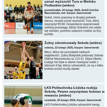
uznać wyższość Tura w Bielsku
Podlaskim (wideo)
poniedziałek, 24 lutego 2025, Sokół Ostrów
Mazowiecka, red. Kacper Jaworowski
Sokół, mimo poprawy w drugiej połowie
meczu, musiał uznać wyższość Tura, który
zwyciężył 95:88. Gospodarze wypracowali
solidną przewagę, której Sokołom nie udało
się odrobić, pomimo udanych rzutów za trzy
punkty.
Żubry zdominowały Sokoła (wideo)
sobota, 22 lutego 2025, Kacper Jaworowski
Mecz, który nie pozostawił żadnych
wątpliwości. Żubry Białystok pokonały Sokoła
Ostrów Mazowiecka aż 113:41. Ekipa Marka
Łodygi nie była w stanie nawiązać walki z
liderami II ligi, którzy udowodnili, że są o kilka
kroków przed resztą stawki.
ŁKS Politechnika Łódzka rozbija
Sokoła. Pewne zwycięstwo łodzian w
rewanżu (wideo)
czwartek, 20 lutego 2025, Kacper Jaworowski
ŁKS Politechnika Łódzka udowodnił swoją