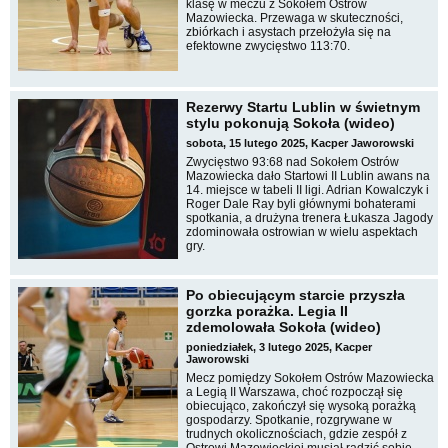
klasę w meczu z Sokołem Ostrów
Mazowiecka. Przewaga w skuteczności,
zbiórkach i asystach przełożyła się na
efektowne zwycięstwo 113:70.
Rezerwy Startu Lublin w świetnym
stylu pokonują Sokoła (wideo)
sobota, 15 lutego 2025, Kacper Jaworowski
Zwycięstwo 93:68 nad Sokołem Ostrów
Mazowiecka dało Startowi II Lublin awans na
14. miejsce w tabeli II ligi. Adrian Kowalczyk i
Roger Dale Ray byli głównymi bohaterami
spotkania, a drużyna trenera Łukasza Jagody
zdominowała ostrowian w wielu aspektach
gry.
Po obiecującym starcie przyszła
gorzka porażka. Legia II
zdemolowała Sokoła (wideo)
poniedziałek, 3 lutego 2025, Kacper
Jaworowski
Mecz pomiędzy Sokołem Ostrów Mazowiecka
a Legią II Warszawa, choć rozpoczął się
obiecująco, zakończył się wysoką porażką
gospodarzy. Spotkanie, rozgrywane w
trudnych okolicznościach, gdzie zespół z