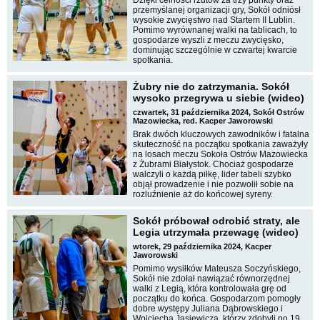
Dzięki celności rzutów za trzy punkty oraz
przemyślanej organizacji gry, Sokół odniósł
wysokie zwycięstwo nad Startem II Lublin.
Pomimo wyrównanej walki na tablicach, to
gospodarze wyszli z meczu zwycięsko,
dominując szczególnie w czwartej kwarcie
spotkania.
Żubry nie do zatrzymania. Sokół
wysoko przegrywa u siebie (wideo)
czwartek, 31 października 2024, Sokół Ostrów
Mazowiecka, red. Kacper Jaworowski
Brak dwóch kluczowych zawodników i fatalna
skuteczność na początku spotkania zaważyły
na losach meczu Sokoła Ostrów Mazowiecka
z Żubrami Białystok. Chociaż gospodarze
walczyli o każdą piłkę, lider tabeli szybko
objął prowadzenie i nie pozwolił sobie na
rozluźnienie aż do końcowej syreny.
Sokół próbował odrobić straty, ale
Legia utrzymała przewagę (wideo)
wtorek, 29 października 2024, Kacper
Jaworowski
Pomimo wysiłków Mateusza Soczyńskiego,
Sokół nie zdołał nawiązać równorzędnej
walki z Legią, która kontrolowała grę od
początku do końca. Gospodarzom pomogły
dobre występy Juliana Dąbrowskiego i
Wojciecha Jasiewicza, którzy zdobyli po 19