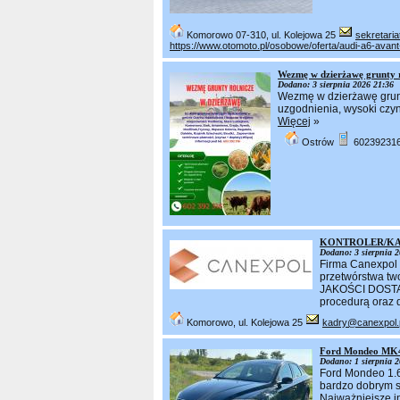
Komorowo 07-310, ul. Kolejowa 25
sekretari
https://www.otomoto.pl/osobowe/oferta/audi-a6-avan
Wezmę w dzierżawę grunty 
Dodano: 3 sierpnia 2026 21:36
Wezmę w dzierżawę grun
uzgodnienia, wysoki czyns
Więcej
»
Ostrów
60239231
KONTROLER/KA
Dodano: 3 sierpnia 2
Firma Canexpol S
przetwórstwa t
JAKOŚCI DOSTAW 
procedurą oraz 
Komorowo, ul. Kolejowa 25
kadry@canexpol.
Ford Mondeo MK4
Dodano: 1 sierpnia 2
Ford Mondeo 1.6
bardzo dobrym s
Najważniejsze in