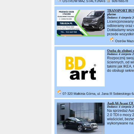
OSTRÓW MAZ STACYJNA 6
609766578
TRANSPORT BUS
płatne
Dodano: 4 sierpnia 2
Licencjonowany 
odbieramy oraz 
Dokładamy wszel
przede wszystki
Ostrów Maz
Osoba do obsługi 
Dodano: 4 sierpnia 2
Rozpocznij swoj
ściennych, od w
takimi jak IKEA
do obsługi sekre
07-320 Małkinia Górna, ul. Jana III Sobieskiego 
Audi A6 Avant C8 
Dodano: 4 sierpnia 2
Na sprzedaż Aud
2.0 TDI o mocy 
właściciel, bez
wykonywane na 