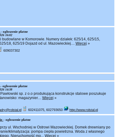
e
- ogłoszenie płatne
026 16:02
i budowlane w Komorowie. Numery działek: 625/14, 625/15,
625/18, 625/19 Dojazd od ul. Mazowieckiej....
Więcej
»
609037302
x
- ogłoszenie płatne
026 14:38
awłowski sp. z o.o produkująca konstrukcje stalowe poszukuje
tanowisko: magazynier....
Więcej
»
adry@rolstal.pl
602411075, 602793650
http://www.rolstal.pl
nio
- ogłoszenie płatne
przy ul. Wschodniej w Ostrowi Mazowieckiej. Domek drewniany po
wanie/klimatyzacja: pompa ciepła powietrzna. Woda z własnego
jskiego. Nieruchomość mo...
Więcej
»