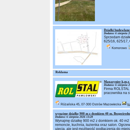
Działki budowlan
Dodano: 6 sierpnia 2
Sprzedam działk
625/16, 625/17, 
Komorowo
Reklama
Magazynier k,m,
Dodano: 6 sierpnia 2
Firma ROLSTAL P
pracownika na s
Różańska 45, 07-300 Ostrów Mazowiecka
k
wynajmę działkę 900 m z domkiem 40 m. Bezpośred
Dodano: 6 sierpnia 2026 13:28
Wynajmę działkę 900 m2 z domkiem ok. 40 m2 
remoncie, kuchnia, łazienka oraz salon. Ogrze
ujęcia, ale jest możliwość podłączenia do mie