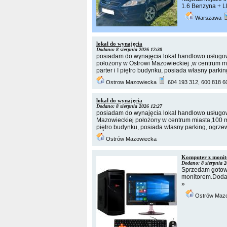
1.6 Benzyna + LP
Warszawa
lokal do wynajęcia
Dodano: 8 sierpnia 2026 12:30
posiadam do wynajęcia lokal handlowo usługowy
położony w Ostrowi Mazowieckiej ,w centrum m
parter i I piętro budynku, posiada własny park
Ostrow Mazowiecka
604 193 312, 600 818 6
lokal do wynajęcia
Dodano: 8 sierpnia 2026 12:27
posiadam do wynajęcia lokal handlowo usługow
Mazowieckiej położony w centrum miasta,100 m 
piętro budynku, posiada własny parking, ogrze
Ostrów Mazowiecka
Komputer z moni
Dodano: 8 sierpnia 2
Sprzedam gotow
monitorem.Dodam:
»
Ostrów Maz