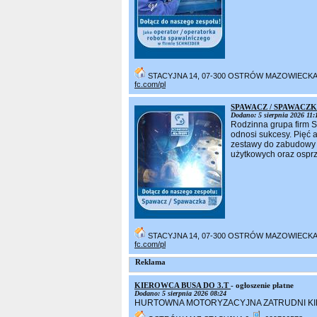
STACYJNA 14, 07-300 OSTRÓW MAZOWIECK
fc.com/pl
SPAWACZ / SPAWACZ
Dodano: 5 sierpnia 2026 11:
Rodzinna grupa firm 
odnosi sukcesy. Pięć 
zestawy do zabudowy 
użytkowych oraz osprz
STACYJNA 14, 07-300 OSTRÓW MAZOWIECK
fc.com/pl
Reklama
KIEROWCA BUSA DO 3.T
- ogłoszenie płatne
Dodano: 5 sierpnia 2026 08:24
HURTOWNA MOTORYZACYJNA ZATRUDNI KIE