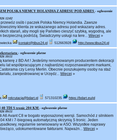
EM POLSKA NIEMCY HOLANDIA Z ADRESU POD ADRES
- ogłoszenie
026 12:02
przewóz osób i paczek Polska Niemcy Holandia. Zawsze
dowozimy klienta ze wskazanego adresu pod wskazany adres.
kich starań, aby mogli się Państwo cieszyć szybką, wygodną, ale
m bezpieczną podróżą. Świadczymy usługi na tere...
Więcej
»
owiecka
kontakt@tibus24.pl
512663928
http://www.tibus24.pl
sekretariatu
- ogłoszenie płatne
026 10:51
ą karierę z BD Art ! Jesteśmy renomowanym producentem dekoracji
ielu lat współpracującym z najbardziej rozpoznawalnymi markami,
, Castorama czy Leroy Merlin. Obecnie poszukujemy osoby na staż
tariatu, zarejestrowanej w Urzędz...
Więcej
»
6a
rekrutacja@bdart.pl
571310235
https://bdart.eu/pl
| 40 TDI S tronic 204 KM
- ogłoszenie płatne
026 09:51
i A6 Avant C8 w bogato wyposażonej wersji. Samochód z silnikiem
204 KM i 7-biegową automatyczną skrzynią S tronic. Jeden
wypadkowy, regularnie serwisowany w ASO. Wszystkie naprawy
bieżąco, udokumentowane fakturami. Najważn...
Więcej
»