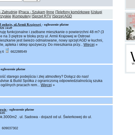
- Zatrudnię
Praca - Szukam
Inne
Telefony komórkowe
Usługi
rzyskie
Komputery
Sprzęt RTV
Sprzęt AGD
3 pokoje, ul.Armii Krajowej
- ogłoszenie płatne
026 14:49
ruję funkcjonalne i zadbane mieszkanie o powierzchni 48 m? (3
e na 3 piętrze w bloku przy ul. Armii Krajowej w Ostrowi
ieszkanie jest świeżo odmalowane, nowy sprzęt AGD w kuchni,
le, apteka i sklep spożywczy. Do mieszkania przy...
Więcej
»
ej 6
662288549
 ogłoszenie płatne
ść starego podejścia i złej atmosfery? Dołącz do nas!
Advise & Build Spółka z ograniczoną odpowiedzialnością szuka
z ogólnych pracach rem...
Więcej
»
rowie
- ogłoszenie płatne
6:05
.3000m2 . ul. Sadowa - dojazd od ul. Świerkowej do ul.
609037302