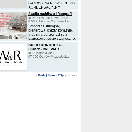
GAZOWY NA NOWOCZESNY
KONDENSACYJNY
Studio makijażu i fotografii
ul. Broniewskiego 2/5 (I piętro)
07-300 Ostrów Mazowiecka
Fotografia studyjna,
plenerowa, chrzty, komunie,
urodziny, portety, zdjęcia
biznesowe, sesje świąteczne.
BIURO DORADCZO-
FINANSOWE W&R
ul. Duboisa 4 lok.1
07-300 Ostrów Mazowiecka
+
Dodaj firmę
|
Więcej firm
»