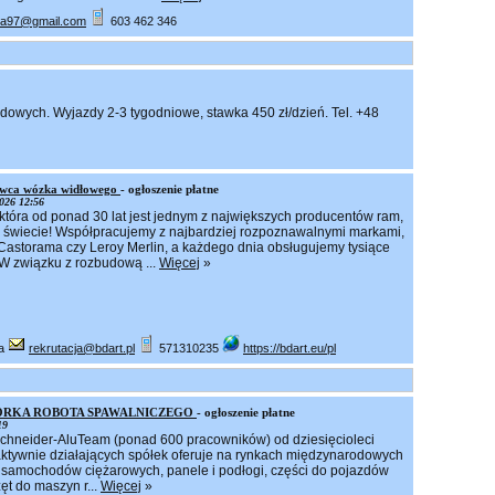
ka97@gmail.com
603 462 346
owych. Wyjazdy 2-3 tygodniowe, stawka 450 zł/dzień. Tel. +48
owca wózka widłowego
- ogłoszenie płatne
026 12:56
 która od ponad 30 lat jest jednym z największych producentów ram,
na świecie! Współpracujemy z najbardziej rozpoznawalnymi markami,
 Castorama czy Leroy Merlin, a każdego dnia obsługujemy tysiące
 W związku z rozbudową ...
Więcej
»
6a
rekrutacja@bdart.pl
571310235
https://bdart.eu/pl
ORKA ROBOTA SPAWALNICZEGO
- ogłoszenie płatne
19
Schneider-AluTeam (ponad 600 pracowników) od dziesięcioleci
aktywnie działających spółek oferuje na rynkach międzynarodowych
samochodów ciężarowych, panele i podłogi, części do pojazdów
ęt do maszyn r...
Więcej
»