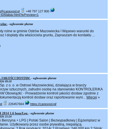
at@canexpol.pl
+48 797 127 800
t-ID6Iabav.html?isPreview=1
rolne
- ogłoszenie płatne
ty rolne w gminie Ostrów Mazowiecka I Wąsewo warunki do
z I dopłaty dla właściciela gruntu, Zapraszam do kontaktu ...
6
 JAKOŚCI DOSTAW
- ogłoszenie płatne
026 09:18
p. z o. o. w Ostrowi Mazowieckiej, działająca w branży
worzyw sztucznych, zatrudni osobę na stanowisko KONTROLER/KA
Obowiązki: - Prowadzenie kontroli jakości dostaw zgodnie z
dokumentacją kontroli dostaw oraz raportowanie wyni...
Więcej
»
pl
226457664
https://canexpol.pl/
 2014 1.6 benz/Lpg
- ogłoszenie płatne
026 21:24
 Benzyna + LPG | Polski Salon | Bezwypadkowy | Egzemplarz w
tanie. Użytkowany przez osobe prywatną, niepalącą.
formacje: ? Rok produkcji: 2014r ? Przebieg: 246 000 km ? Silnik: