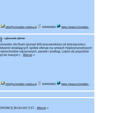
A
info@schneider-polska.pl
608464883
https://www.schneider-
KA
- ogłoszenie płatne
18
Schneider-AluTeam (ponad 600 pracowników) od dziesięcioleci
aktywnie działających spółek oferuje na rynkach międzynarodowych
samochodów ciężarowych, panele i podłogi, części do pojazdów
ęt do maszyn r...
Więcej
»
A
info@schneider-polska.pl
608464883
https://www.schneider-
ROWCĘ BUSA DO 3.5T...
Więcej
»