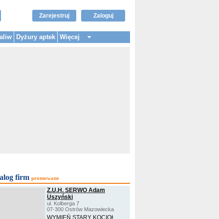
Zarejestruj
Zaloguj
aliw
Dyżury aptek
Więcej
alog firm
promowane
Z.U.H. SERWO Adam
Uszyński
ul. Kolberga 7
07-300 Ostrów Mazowiecka
WYMIEŃ STARY KOCIOŁ