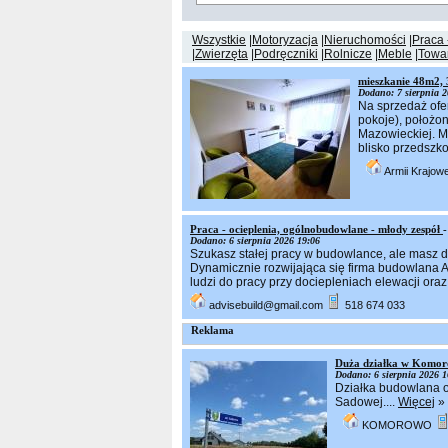
Wszystkie
Motoryzacja
Nieruchomości
Praca 
Zwierzęta
Podręczniki
Rolnicze
Meble
Towa
mieszkanie 48m2, 
Dodano: 7 sierpnia 2
Na sprzedaż ofe
pokoje), położon
Mazowieckiej. M
blisko przedszko
Armii Krajow
Praca - ocieplenia, ogólnobudowlane - młody zespół
-
Dodano: 6 sierpnia 2026 19:06
Szukasz stałej pracy w budowlance, ale masz do
Dynamicznie rozwijająca się firma budowlana 
ludzi do pracy przy dociepleniach elewacji ora
advisebuild@gmail.com
518 674 033
Reklama
Duża działka w Komo
Dodano: 6 sierpnia 2026 1
Działka budowlana ok
Sadowej....
Więcej
»
KOMOROWO