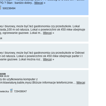
G ? Stan : bardzo dobry...
Więcej
»
500238494
 i biurowy, może być też gastronomia czy przedszkole. Lokal
iasta,100 m od ratusza. Lokal o powierzchni ok 450 mkw obejmuje
ing, ogrzewanie gazowe. Lokal m...
Więcej
»
04
y i biurowy, może być też gastronomia czy przedszkole w Ostrowi
od ratusza. Lokal o powierzchni ok 450 mkw obejmuje parter i I
wanie gazowe. Lokal można roz...
Więcej
»
torem
026 11:51
y do użytkowania komputer z
klawiaturę,kable,mysz.Bliższe informacje telefonicznie....
Więcej
owiecka
729438047