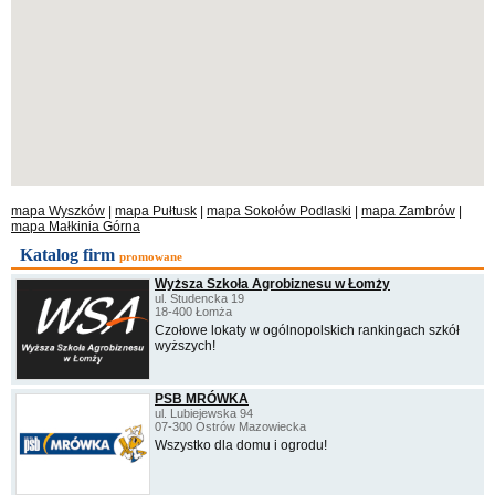
mapa Wyszków
|
mapa Pułtusk
|
mapa Sokołów Podlaski
|
mapa Zambrów
|
mapa Małkinia Górna
Katalog firm
promowane
Wyższa Szkoła Agrobiznesu w Łomży
ul. Studencka 19
18-400 Łomża
Czołowe lokaty w ogólnopolskich rankingach szkół
wyższych!
PSB MRÓWKA
ul. Lubiejewska 94
07-300 Ostrów Mazowiecka
Wszystko dla domu i ogrodu!