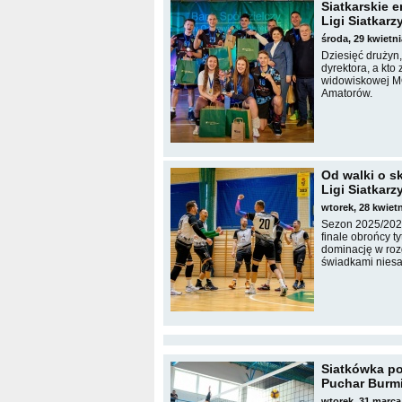
Siatkarskie 
Ligi Siatkarz
środa, 29 kwietn
Dziesięć drużyn,
dyrektora, a kto
widowiskowej MO
Amatorów.
Od walki o s
Ligi Siatkar
wtorek, 28 kwie
Sezon 2025/2026
finale obrońcy 
dominację w rozg
świadkami nies
Siatkówka poł
Puchar Burmi
wtorek, 31 marca