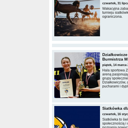
czwartek, 31 lip
Wakacyjna zabaw
turnieju siatków
ograniczona.
Działkowicze 
Burmistrza Mi
piątek, 14 marca
Hala sportowa Z
areną pasjonując
grupy społeczne
Działkowiczów, a
pucharami i dyp
Siatkówka dl
czwartek, 16 sty
Siatkówka to świ
społecznością i
poznania nowych