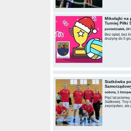
Mikołajki na
Turniej Piłki
poniedziałek, 24
Bez opłat, bez l
drużynę do 5 gru
Siatkówka po
Samorządowy T
sobota, 1 listop
Pięć lat przerwy
Siatkowej. Trzy 
zwycięstwo, ale 