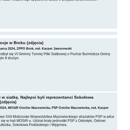
cje w Broku (zdjęcia)
marca 2024, ZPPO Brok, red. Kacper Jaworowski
dbył się VI Gminny Turniej Piłki Siatkowej o Puchar Burmistrza Gminy
ęło 8 drużyn.
i w siatkę. Najlepsi byli reprezentanci Sokołowa
(zdjęcia)
 2024, MOSiR Ostrów Mazowiecka, PSP Ostrów Mazowiecka, red. Kacper
fowe XXII Mistrzostw Województwa Mazowieckiego strażaków PSP w piłce
 się w hali MOSiR-u. Udział brały jednostki PSP z Ostrołęki, Ostrowi
ułtuska, Sokołowa Podlaskiego i Węgrowa.