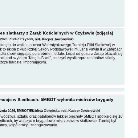
es siatkarzy z Zarąb Kościelnych w Czyżewie (zdjęcia)
o 2026, ZSOiZ Czyżew, red. Kacper Jaworowski
tanęło do walki o puchar Walentynkowego Turnieju Piłki Siatkowej w
k to ekipa z Publicznej Szkoły Podstawowej im. Jana Pawła II w Zarębach
dła show, sięgając po srebrne medale. Lepsi od gości z Zarąb okazali się
ci pod szyldem "King is Back", co czyni wynik reprezentantów szkoły
zcze bardziej imponującym.
emocje w Siedlcach. 5MBOT wyłoniła mistrzów brygady
cznia 2026, 5MBOT/Elżbieta Obrębska, red. Kacper Jaworowski
owództwa, sztabu oraz batalionów lekkiej piechoty 5MBOT spotkało się 10
iedlcach, by walczyć o brygadowe mistrzostwo w siatkówce. Turniej był
rmy, współpracy i zaangażowania.