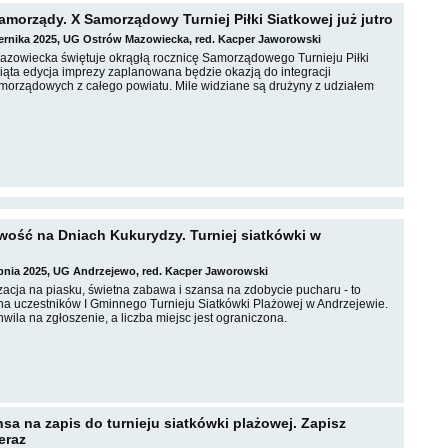
amorządy. X Samorządowy Turniej Piłki Siatkowej już jutro
iernika 2025, UG Ostrów Mazowiecka, red. Kacper Jaworowski
zowiecka świętuje okrągłą rocznicę Samorządowego Turnieju Piłki
iąta edycja imprezy zaplanowana będzie okazją do integracji
orządowych z całego powiatu. Mile widziane są drużyny z udziałem
ość na Dniach Kukurydzy. Turniej siatkówki w
erpnia 2025, UG Andrzejewo, red. Kacper Jaworowski
zacja na piasku, świetna zabawa i szansa na zdobycie pucharu - to
na uczestników I Gminnego Turnieju Siatkówki Plażowej w Andrzejewie.
chwila na zgłoszenie, a liczba miejsc jest ograniczona.
sa na zapis do turnieju siatkówki plażowej. Zapisz
eraz