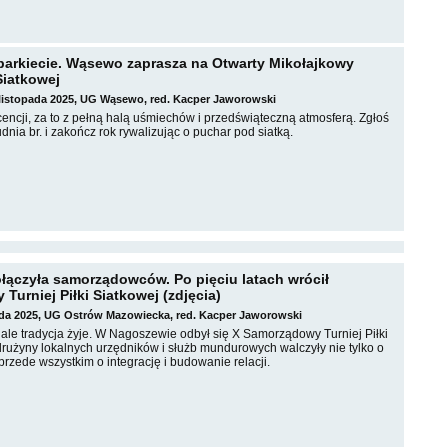
 parkiecie. Wąsewo zaprasza na Otwarty Mikołajkowy
 Siatkowej
 listopada 2025, UG Wąsewo, red. Kacper Jaworowski
icencji, za to z pełną halą uśmiechów i przedświąteczną atmosferą. Zgłoś
dnia br. i zakończ rok rywalizując o puchar pod siatką.
łączyła samorządowców. Po pięciu latach wrócił
urniej Piłki Siatkowej (zdjęcia)
ada 2025, UG Ostrów Mazowiecka, red. Kacper Jaworowski
, ale tradycja żyje. W Nagoszewie odbył się X Samorządowy Turniej Piłki
drużyny lokalnych urzędników i służb mundurowych walczyły nie tylko o
przede wszystkim o integrację i budowanie relacji.