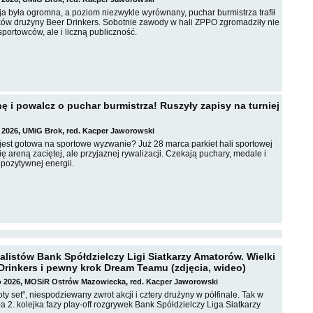
a była ogromna, a poziom niezwykle wyrównany, puchar burmistrza trafił
ów drużyny Beer Drinkers. Sobotnie zawody w hali ZPPO zgromadziły nie
sportowców, ale i liczną publiczność.
ę i powalcz o puchar burmistrza! Ruszyły zapisy na turniej
 2026, UMiG Brok, red. Kacper Jaworowski
 jest gotowa na sportowe wyzwanie? Już 28 marca parkiet hali sportowej
ię areną zaciętej, ale przyjaznej rywalizacji. Czekają puchary, medale i
ozytywnej energii.
alistów Bank Spółdzielczy Ligi Siatkarzy Amatorów. Wielki
Drinkers i pewny krok Dream Teamu (zdjęcia, wideo)
go 2026, MOSiR Ostrów Mazowiecka, red. Kacper Jaworowski
ty set", niespodziewany zwrot akcji i cztery drużyny w półfinale. Tak w
a 2. kolejka fazy play-off rozgrywek Bank Spółdzielczy Liga Siatkarzy