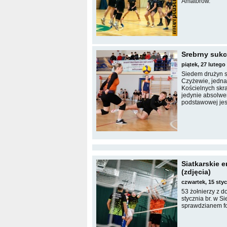
Amatorów.
Srebrny sukc
piątek, 27 luteg
Siedem drużyn s
Czyżewie, jedna
Kościelnych skra
jedynie absolwen
podstawowej jes
Siatkarskie 
(zdjęcia)
czwartek, 15 sty
53 żołnierzy z d
stycznia br. w S
sprawdzianem fo