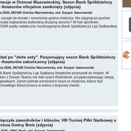
emocje w Ostrowi Mazowieckiej. Sezon Bank Spółdzielczy
y Amatorów oficjalnie zamknięty (zdjęcia)
ia 2026, MOSiR Ostrów Mazowiecka, red. Kacper Jaworowski
 zacięte tie-breaki i ceremonia godna mistrzów. Kto sięgnął po puchar
 został najbardziej kulturalną drużyną sezonu? W hali sportowo-
SiR padły ostateczne rozstrzygnięcia Bank Spółdzielczy Ligi Siatkarskiej
kład po "złote sety". Pasjonujący sezon Bank Spółdzielczy
zy Amatorów zakończony (zdjęcia)
tnia 2026, MOSiR Ostrów Mazowiecka, red. Kacper Jaworowski
 Bank Spółdzielczy Ligi Siatkarzy Amatorów przeszedł do historii. W
tytułu z Dream Teamu nie dali szans Rubinkowi, przypieczętowując swoją
rywkach. Zanim jednak wzniesiono toast za mistrzów, kibice byli
amowitego dreszczowca w walce o brązowy medal.
ączyła zawodników i kibiców. VIII Turniej Piłki Siatkowej o
strza Gminy Brok (zdjęcia)
 2026, UMiG Brok, red. Kacper Jaworowski