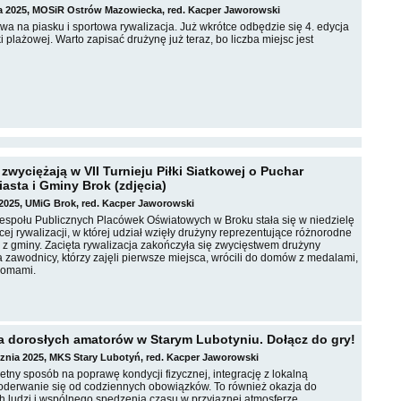
ca 2025, MOSiR Ostrów Mazowiecka, red. Kacper Jaworowski
a na piasku i sportowa rywalizacja. Już wkrótce odbędzie się 4. edycja
ki plażowej. Warto zapisać drużynę już teraz, bo liczba miejsc jest
zwyciężają w VII Turnieju Piłki Siatkowej o Puchar
asta i Gminy Brok (zdjęcia)
 2025, UMiG Brok, red. Kacper Jaworowski
espołu Publicznych Placówek Oświatowych w Broku stała się w niedzielę
ej rywalizacji, w której udział wzięły drużyny reprezentujące różnorodne
 z gminy. Zacięta rywalizacja zakończyła się zwycięstwem drużyny
 zawodnicy, którzy zajęli pierwsze miejsca, wrócili do domów z medalami,
lomami.
a dorosłych amatorów w Starym Lubotyniu. Dołącz do gry!
cznia 2025, MKS Stary Lubotyń, red. Kacper Jaworowski
etny sposób na poprawę kondycji fizycznej, integrację z lokalną
 oderwanie się od codziennych obowiązków. To również okazja do
 ludzi i wspólnego spędzenia czasu w przyjaznej atmosferze.