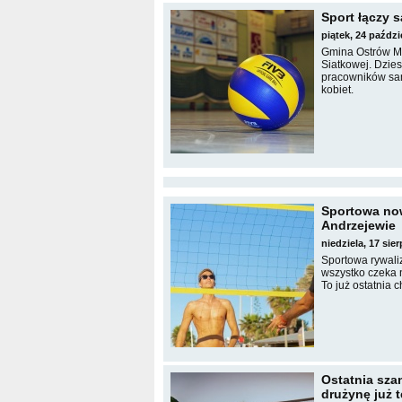
Sport łączy s
piątek, 24 paźdz
Gmina Ostrów Ma
Siatkowej. Dzies
pracowników sam
kobiet.
Sportowa now
Andrzejewie
niedziela, 17 si
Sportowa rywali
wszystko czeka 
To już ostatnia 
Ostatnia szan
drużynę już t