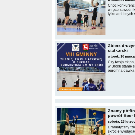
Choć konkurencj
w ręce zawodnik
tylko ambitnych 
Zbierz drużyn
siatkarski
wtorek, 10 marca
Czy twoja ekipa
w Broku stanie s
ogromna dawka p
Znamy półfin
powrót Beer 
sobota, 28 lute
Dramatyczny "zło
skrócie wyglądał