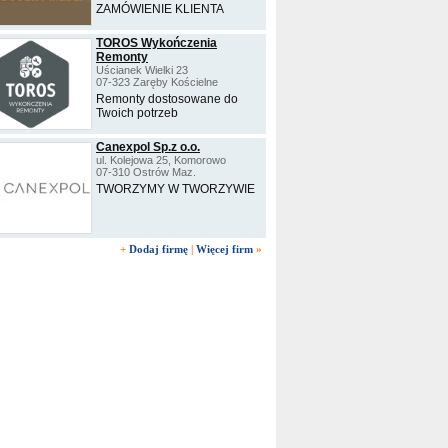
ZAMÓWIENIE KLIENTA
TOROS Wykończenia
Remonty
Uścianek Wielki 23
07-323 Zaręby Kościelne
Remonty dostosowane do
Twoich potrzeb
Canexpol Sp.z o.o.
ul. Kolejowa 25, Komorowo
07-310 Ostrów Maz.
TWORZYMY W TWORZYWIE
+
Dodaj firmę
|
Więcej firm
»