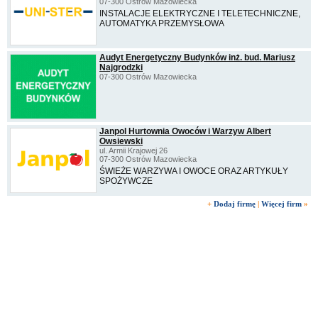
07-300 Ostrów Mazowiecka
INSTALACJE ELEKTRYCZNE I TELETECHNICZNE,
AUTOMATYKA PRZEMYSŁOWA
Audyt Energetyczny Budynków inż. bud. Mariusz
Najgrodzki
07-300 Ostrów Mazowiecka
Janpol Hurtownia Owoców i Warzyw Albert
Owsiewski
ul. Armii Krajowej 26
07-300 Ostrów Mazowiecka
ŚWIEŻE WARZYWA I OWOCE ORAZ ARTYKUŁY
SPOŻYWCZE
+
Dodaj firmę
|
Więcej firm
»