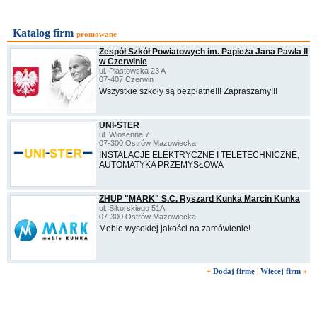
Katalog firm
promowane
Zespół Szkół Powiatowych im. Papieża Jana Pawła II
w Czerwinie
ul. Piastowska 23 A
07-407 Czerwin
Wszystkie szkoły są bezpłatne!!! Zapraszamy!!!
UNI-STER
ul. Wiosenna 7
07-300 Ostrów Mazowiecka
INSTALACJE ELEKTRYCZNE I TELETECHNICZNE,
AUTOMATYKA PRZEMYSŁOWA
ZHUP "MARK" S.C. Ryszard Kunka Marcin Kunka
ul. Sikorskiego 51A
07-300 Ostrów Mazowiecka
Meble wysokiej jakości na zamówienie!
+
Dodaj firmę
|
Więcej firm
»