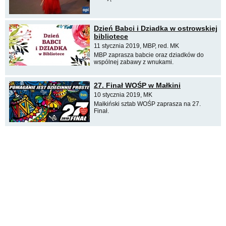
Dzień Babci i Dziadka w ostrowskiej
bibliotece
11 stycznia 2019, MBP, red. MK
MBP zaprasza babcie oraz dziadków do
wspólnej zabawy z wnukami.
27. Finał WOŚP w Małkini
10 stycznia 2019, MK
Małkiński sztab WOŚP zaprasza na 27.
Finał.