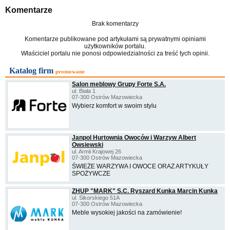
Komentarze
Brak komentarzy
Komentarze publikowane pod artykułami są prywatnymi opiniami
użytkowników portalu.
Właściciel portalu nie ponosi odpowiedzialności za treść tych opinii.
Katalog firm
promowane
Salon meblowy Grupy Forte S.A.
ul. Biała 1
07-300 Ostrów Mazowiecka
Wybierz komfort w swoim stylu
Janpol Hurtownia Owoców i Warzyw Albert
Owsiewski
ul. Armii Krajowej 26
07-300 Ostrów Mazowiecka
ŚWIEŻE WARZYWA I OWOCE ORAZ ARTYKUŁY
SPOŻYWCZE
ZHUP "MARK" S.C. Ryszard Kunka Marcin Kunka
ul. Sikorskiego 51A
07-300 Ostrów Mazowiecka
Meble wysokiej jakości na zamówienie!