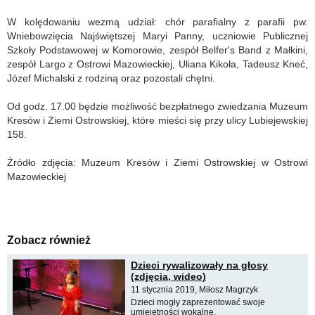
W kolędowaniu wezmą udział: chór parafialny z parafii pw.
Wniebowzięcia Najświętszej Maryi Panny, uczniowie Publicznej
Szkoły Podstawowej w Komorowie, zespół Belfer's Band z Małkini,
zespół Largo z Ostrowi Mazowieckiej, Uliana Kikoła, Tadeusz Kneć,
Józef Michalski z rodziną oraz pozostali chętni.
Od godz. 17.00 będzie możliwość bezpłatnego zwiedzania Muzeum
Kresów i Ziemi Ostrowskiej, które mieści się przy ulicy Lubiejewskiej
158.
Źródło zdjęcia: Muzeum Kresów i Ziemi Ostrowskiej w Ostrowi
Mazowieckiej
Zobacz również
Dzieci rywalizowały na głosy
(zdjęcia, wideo)
11 stycznia 2019, Miłosz Magrzyk
Dzieci mogły zaprezentować swoje
umiejętności wokalne.