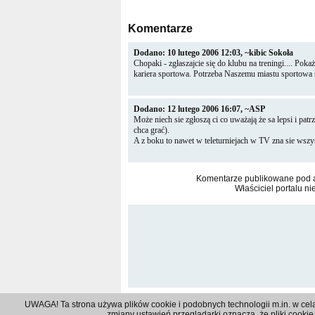
Komentarze
Dodano: 10 lutego 2006 12:03, ~kibic Sokoła
Chopaki - zgłaszajcie się do klubu na treningi.... P
kariera sportowa. Potrzeba Naszemu miastu sportowa si
Dodano: 12 lutego 2006 16:07, ~ASP
Może niech sie zgłoszą ci co uważają że sa lepsi i patr
chca grać).
A z boku to nawet w teleturniejach w TV zna sie wsz
Komentarze publikowane pod ar
Właściciel portalu ni
UWAGA! Ta strona używa plików cookie i podobnych technologii m.in. w cel
zmiany ustawień przeglądarki oznacza, że pliki coo