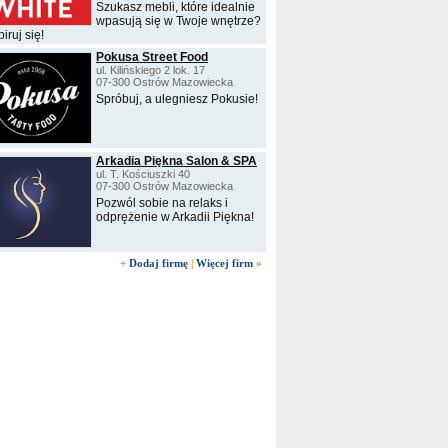
Szukasz mebli, które idealnie
wpasują się w Twoje wnętrze?
iruj się!
Pokusa Street Food
ul. Kilińskiego 2 lok. 17
07-300 Ostrów Mazowiecka
Spróbuj, a ulegniesz Pokusie!
Arkadia Piękna Salon & SPA
ul. T. Kościuszki 40
07-300 Ostrów Mazowiecka
Pozwól sobie na relaks i
odprężenie w Arkadii Piękna!
+
Dodaj firmę
|
Więcej firm
»