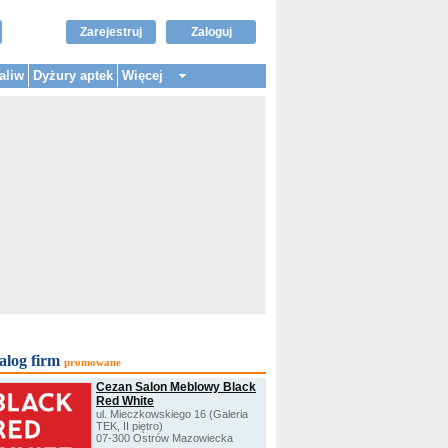
Zarejestruj
Zaloguj
aliw
Dyżury aptek
Więcej
alog firm
promowane
Cezan Salon Meblowy Black
Red White
ul. Mieczkowskiego 16 (Galeria
TEK, II piętro)
07-300 Ostrów Mazowiecka