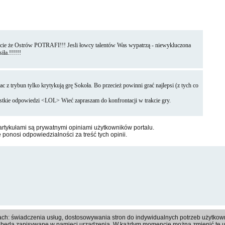
okażcie że Ostrów POTRAFI!!! Jesli łowcy talentów Was wypatrzą - niewykluczona
ła.!!!!!!
zac z trybun tylko krytykują grę Sokoła. Bo przecież powinni grać najlepsi (z tych co
ystkie odpowiedzi <LOL> Wieć zapraszam do konfrontacji w trakcie gry.
tykułami są prywatnymi opiniami użytkowników portalu.
e ponosi odpowiedzialności za treść tych opinii.
Regulamin
|
Polityka prywatności
|
Reklama
|
Kontakt
ach: świadczenia usług, dostosowywania stron do indywidualnych potrzeb użytkowni
kie będą zapisywane w pamięci urzadzenia. W każdym momencie można zmienić te 