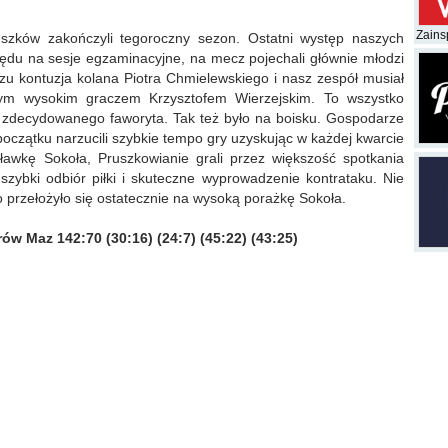
Zainsp
ków zakończyli tegoroczny sezon. Ostatni występ naszych
lędu na sesje egzaminacyjne, na mecz pojechali głównie młodzi
zu kontuzja kolana Piotra Chmielewskiego i nasz zespół musiał
dnym wysokim graczem Krzysztofem Wierzejskim. To wszystko
zdecydowanego faworyta. Tak też było na boisku. Gospodarze
oczątku narzucili szybkie tempo gry uzyskując w każdej kwarcie
awkę Sokoła, Pruszkowianie grali przez większość spotkania
szybki odbiór piłki i skuteczne wyprowadzenie kontrataku. Nie
co przełożyło się ostatecznie na wysoką porażkę Sokoła.
Maz 142:70 (30:16) (24:7) (45:22) (43:25)