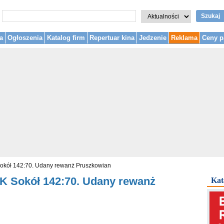
Szukaj
a
Ogłoszenia
Katalog firm
Repertuar kina
Jedzenie
Reklama
Ceny p
kół 142:70. Udany rewanż Pruszkowian
 Sokół 142:70. Udany rewanż
Kat