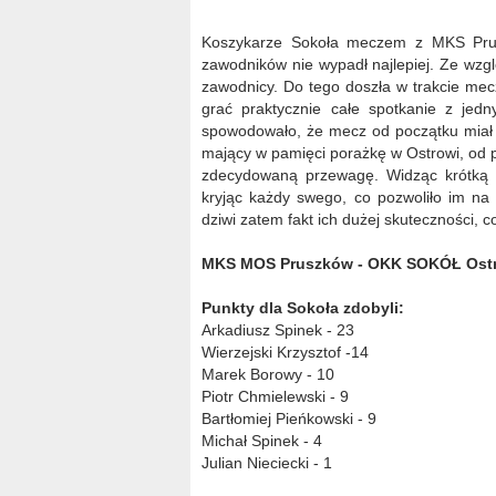
Koszykarze Sokoła meczem z MKS Prusz
zawodników nie wypadł najlepiej. Ze wzg
zawodnicy. Do tego doszła w trakcie mec
grać praktycznie całe spotkanie z je
spowodowało, że mecz od początku miał 
mający w pamięci porażkę w Ostrowi, od p
zdecydowaną przewagę. Widząc krótką ł
kryjąc każdy swego, co pozwoliło im na 
dziwi zatem fakt ich dużej skuteczności, 
MKS MOS Pruszków - OKK SOKÓŁ Ostrów 
Punkty dla Sokoła zdobyli:
Arkadiusz Spinek - 23
Wierzejski Krzysztof -14
Marek Borowy - 10
Piotr Chmielewski - 9
Bartłomiej Pieńkowski - 9
Michał Spinek - 4
Julian Nieciecki - 1