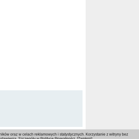
ków oraz w celach reklamowych i statystycznych. Korzystanie z witryny bez
ustawienia. Szczegóły w
Polityce Prywatności
. [
Zamknij
]