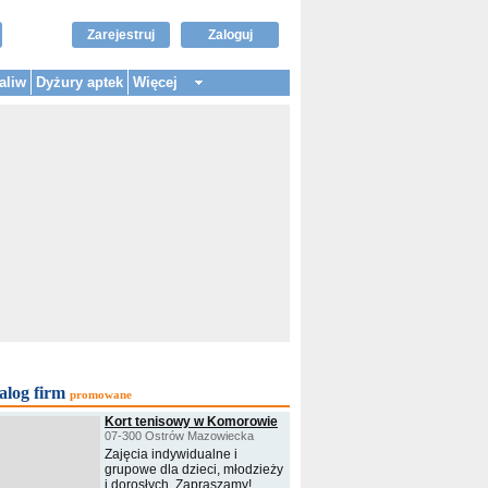
Zarejestruj
Zaloguj
aliw
Dyżury aptek
Więcej
alog firm
promowane
Kort tenisowy w Komorowie
07-300 Ostrów Mazowiecka
Zajęcia indywidualne i
grupowe dla dzieci, młodzieży
i dorosłych. Zapraszamy!