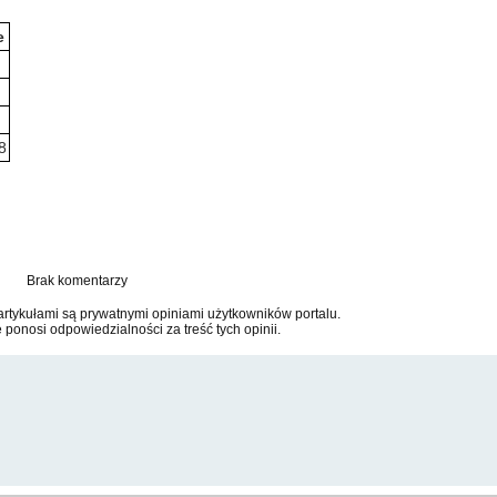
e
8
Brak komentarzy
tykułami są prywatnymi opiniami użytkowników portalu.
e ponosi odpowiedzialności za treść tych opinii.