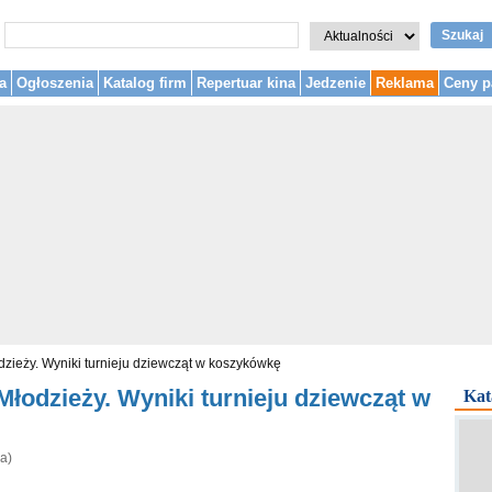
Szukaj
a
Ogłoszenia
Katalog firm
Repertuar kina
Jedzenie
Reklama
Ceny p
dzieży. Wyniki turnieju dziewcząt w koszykówkę
łodzieży. Wyniki turnieju dziewcząt w
Kat
a)