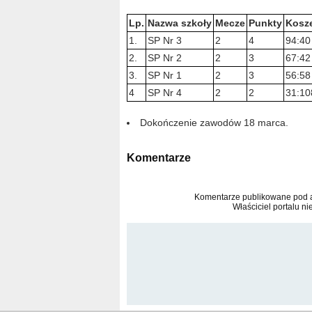
Lp.
Nazwa szkoły
Mecze
Punkty
Kosz
1.
SP Nr 3
2
4
94:40
2.
SP Nr 2
2
3
67:42
3.
SP Nr 1
2
3
56:58
4
SP Nr 4
2
2
31:10
Dokończenie zawodów 18 marca.
Komentarze
Komentarze publikowane pod ar
Właściciel portalu ni