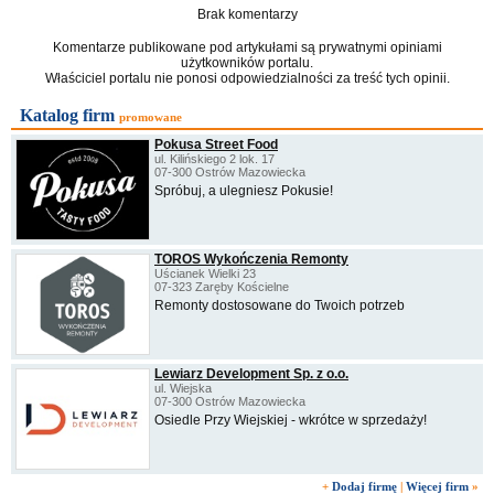
Brak komentarzy
Komentarze publikowane pod artykułami są prywatnymi opiniami
użytkowników portalu.
Właściciel portalu nie ponosi odpowiedzialności za treść tych opinii.
Katalog firm
promowane
Pokusa Street Food
ul. Kilińskiego 2 lok. 17
07-300 Ostrów Mazowiecka
Spróbuj, a ulegniesz Pokusie!
TOROS Wykończenia Remonty
Uścianek Wielki 23
07-323 Zaręby Kościelne
Remonty dostosowane do Twoich potrzeb
Lewiarz Development Sp. z o.o.
ul. Wiejska
07-300 Ostrów Mazowiecka
Osiedle Przy Wiejskiej - wkrótce w sprzedaży!
+
Dodaj firmę
|
Więcej firm
»