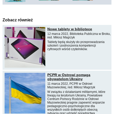
Zobacz również
Nowe tablety w bibliotece
12 marca 2022, Biblioteka Publiczna w Broku,
red. Miłosz Magrzyk
Tablety będą służyły do przeprowadzania
szkoleń i podnoszenia kompetencji
cyfrowych wśród czytelników.
PCPR w Ostrowi pomaga
obywatelom Ukrainy
11 marca 2022, PCPR w Ostrowi
Mazowieckiej, red. Miłosz Magrzyk
W związku z działaniami militarnymi, które
trwają na terytorium Ukrainy, Powiatowe
Centrum Pomocy Rodzinie w Ostrowi
Mazowieckiej pragnie zapewnić wsparcie
pedagogiczno-psychologiczne dla
wszystkich osób dotkniętych obecną
sytuacją oraz udzielić poradnictwa