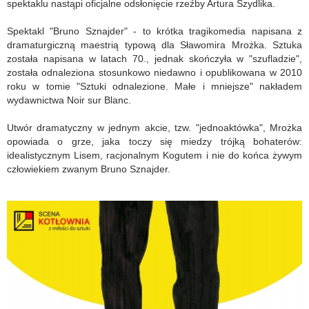
spektaklu nastąpi oficjalne odsłonięcie rzeźby Artura Szydlika.
Spektakl "Bruno Sznajder" - to krótka tragikomedia napisana z
dramaturgiczną maestrią typową dla Sławomira Mrożka. Sztuka
została napisana w latach 70., jednak skończyła w "szufladzie",
została odnaleziona stosunkowo niedawno i opublikowana w 2010
roku w tomie "Sztuki odnalezione. Małe i mniejsze" nakładem
wydawnictwa Noir sur Blanc.
Utwór dramatyczny w jednym akcie, tzw. "jednoaktówka", Mrożka
opowiada o grze, jaka toczy się miedzy trójką bohaterów:
idealistycznym Lisem, racjonalnym Kogutem i nie do końca żywym
człowiekiem zwanym Bruno Sznajder.