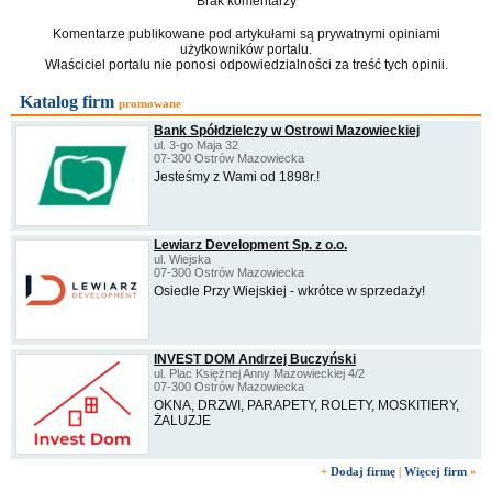
Brak komentarzy
Komentarze publikowane pod artykułami są prywatnymi opiniami
użytkowników portalu.
Właściciel portalu nie ponosi odpowiedzialności za treść tych opinii.
Katalog firm
promowane
Bank Spółdzielczy w Ostrowi Mazowieckiej
ul. 3-go Maja 32
07-300 Ostrów Mazowiecka
Jesteśmy z Wami od 1898r.!
Lewiarz Development Sp. z o.o.
ul. Wiejska
07-300 Ostrów Mazowiecka
Osiedle Przy Wiejskiej - wkrótce w sprzedaży!
INVEST DOM Andrzej Buczyński
ul. Plac Księżnej Anny Mazowieckiej 4/2
07-300 Ostrów Mazowiecka
OKNA, DRZWI, PARAPETY, ROLETY, MOSKITIERY,
ŻALUZJE
+
Dodaj firmę
|
Więcej firm
»