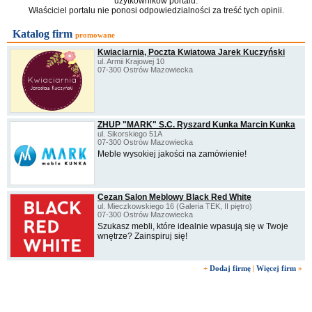
użytkowników portalu.
Właściciel portalu nie ponosi odpowiedzialności za treść tych opinii.
Katalog firm
promowane
Kwiaciarnia, Poczta Kwiatowa Jarek Kuczyński
ul. Armii Krajowej 10
07-300 Ostrów Mazowiecka
ZHUP "MARK" S.C. Ryszard Kunka Marcin Kunka
ul. Sikorskiego 51A
07-300 Ostrów Mazowiecka
Meble wysokiej jakości na zamówienie!
Cezan Salon Meblowy Black Red White
ul. Mieczkowskiego 16 (Galeria TEK, II piętro)
07-300 Ostrów Mazowiecka
Szukasz mebli, które idealnie wpasują się w Twoje
wnętrze? Zainspiruj się!
+
Dodaj firmę
|
Więcej firm
»