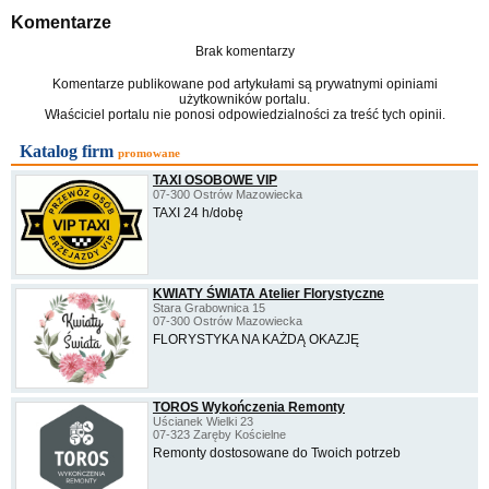
Komentarze
Brak komentarzy
Komentarze publikowane pod artykułami są prywatnymi opiniami
użytkowników portalu.
Właściciel portalu nie ponosi odpowiedzialności za treść tych opinii.
Katalog firm
promowane
TAXI OSOBOWE VIP
07-300 Ostrów Mazowiecka
TAXI 24 h/dobę
KWIATY ŚWIATA Atelier Florystyczne
Stara Grabownica 15
07-300 Ostrów Mazowiecka
FLORYSTYKA NA KAŻDĄ OKAZJĘ
TOROS Wykończenia Remonty
Uścianek Wielki 23
07-323 Zaręby Kościelne
Remonty dostosowane do Twoich potrzeb