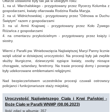
Ołtarze ustawione były tak jak w ubiegłym roku:
1, na ul. Warchalskiego - przygotowany przez Rycerzy Kolumba z
gospodarzami, kwiaty ofiarowała Rodzina Radia Maryja.
2. na ul. Widnichowskiej - przygotowany przez "Odnowa w Duchu
Świętym" razem z gospodarzami
3. na ul. Armii Krajowej - przygotowany przez Koło Żywego
Różańca z gospodarzami
4. na cmentarzu przykościelnym - przygotowany przez księży i
siostry.
Wierni z Parafii pw. Wniebowzięcia Najświętszej Maryi Panny licznie
wzięli udział w dzisiejszej uroczystości. Na procesji były jak zwykle
służby liturgiczne, dziewczynki sypiące kwiaty, osoby niosące
chorągwie, sztandary, feretrony. Na trasie procesji domy i posesje
były udekorowane emblematami religijnymi.
Nad bezpieczeństwem uczestników procesji czuwali ostrowscy
policjanci i funkcjonariusze staży miejskiej.
Uroczystość Najświętszego Ciała i Krwi Pańskiej -
Boże Ciało w Parafii WNMP (08.06.2023)
Ilość zdjęć w albumie: 357