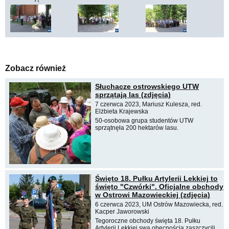
Zobacz również
Słuchacze ostrowskiego UTW
sprzątają las (zdjęcia)
7 czerwca 2023, Mariusz Kulesza, red.
Elżbieta Krajewska
50-osobowa grupa studentów UTW
sprzątnęła 200 hektarów lasu.
Święto 18. Pułku Artylerii Lekkiej to
święto "Czwórki". Oficjalne obchody
w Ostrowi Mazowieckiej (zdjęcia)
6 czerwca 2023, UM Ostrów Mazowiecka, red.
Kacper Jaworowski
Tegoroczne obchody święta 18. Pułku
Artylerii Lekkiej swą obecnością zaszczycili