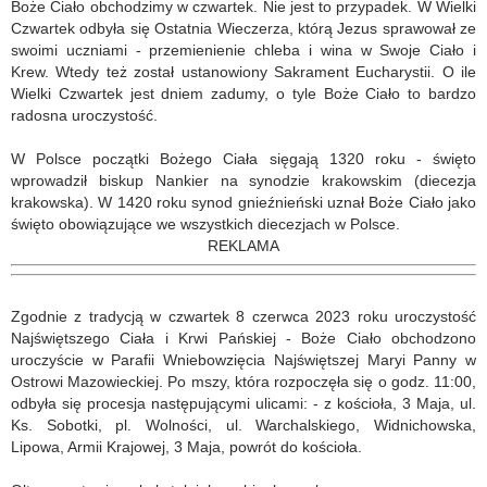
Boże Ciało obchodzimy w czwartek. Nie jest to przypadek. W Wielki
Czwartek odbyła się Ostatnia Wieczerza, którą Jezus sprawował ze
swoimi uczniami - przemienienie chleba i wina w Swoje Ciało i
Krew. Wtedy też został ustanowiony Sakrament Eucharystii. O ile
Wielki Czwartek jest dniem zadumy, o tyle Boże Ciało to bardzo
radosna uroczystość.
W Polsce początki Bożego Ciała sięgają 1320 roku - święto
wprowadził biskup Nankier na synodzie krakowskim (diecezja
krakowska). W 1420 roku synod gnieźnieński uznał Boże Ciało jako
święto obowiązujące we wszystkich diecezjach w Polsce.
REKLAMA
Zgodnie z tradycją w czwartek 8 czerwca 2023 roku uroczystość
Najświętszego Ciała i Krwi Pańskiej - Boże Ciało obchodzono
uroczyście w Parafii Wniebowzięcia Najświętszej Maryi Panny w
Ostrowi Mazowieckiej. Po mszy, która rozpoczęła się o godz. 11:00,
odbyła się procesja następującymi ulicami: - z kościoła, 3 Maja, ul.
Ks. Sobotki, pl. Wolności, ul. Warchalskiego, Widnichowska,
Lipowa, Armii Krajowej, 3 Maja, powrót do kościoła.