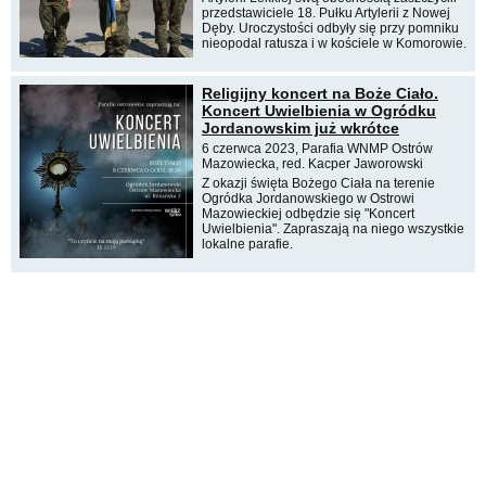
przedstawiciele 18. Pułku Artylerii z Nowej
Dęby. Uroczystości odbyły się przy pomniku
nieopodal ratusza i w kościele w Komorowie.
Religijny koncert na Boże Ciało.
Koncert Uwielbienia w Ogródku
Jordanowskim już wkrótce
6 czerwca 2023, Parafia WNMP Ostrów
Mazowiecka, red. Kacper Jaworowski
Z okazji święta Bożego Ciała na terenie
Ogródka Jordanowskiego w Ostrowi
Mazowieckiej odbędzie się "Koncert
Uwielbienia". Zapraszają na niego wszystkie
lokalne parafie.