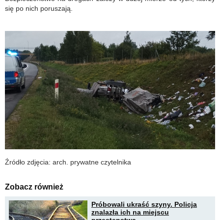
się po nich poruszają.
Źródło zdjęcia: arch. prywatne czytelnika
Zobacz również
Próbowali ukraść szyny. Policja
znalazła ich na miejscu
przestępstwa