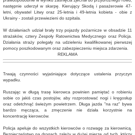
prawdopodobnie w wyniku zaśnięcia zjechał do przydrożnego rowu,
następnie uderzył w skarpę. Kierujący Skodą i pasażerowie 47-
letni, obywatel Litwy oraz 25-letnia i 49-letnia kobieta - obie z
Ukrainy - zostali przewiezieni do szpitala.
W działaniach udział brały trzy pojazdy pożarnicze w obsadzie 11
strażaków, cztery Zespoły Ratownictwa Medycznego oraz Policja.
Działania straży polegały na udzieleniu kwalifikowanej pierwszej
pomocy poszkodowanym oraz zabezpieczeniu miejsca zdarzenia.
REKLAMA
Trwają czynności wyjaśniające dotyczące ustalenia przyczyn
wypadku.
Ruszając w długą trasę kierowca powinien pamiętać o robieniu
sobie co jakiś czas postojów, aby rozprostować nogi i kręgosłup
oraz odetchnąć świeżym powietrzem. Długa jazda "na raz" bywa
bardzo męcząca, a zmęczenie nie działa korzystnie na
koncentrację kierowców.
Policja apeluje do wszystkich kierowców o rozwagę za kierownicą.
Bezpieczeństwo na drogach zależy w dużej mierze od tych, którzy