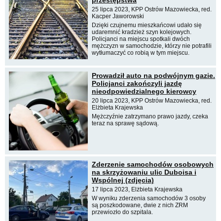
25 lipca 2023, KPP Ostrów Mazowiecka, red.
Kacper Jaworowski
Dzięki czujnemu mieszkańcowi udało się
udaremnić kradzież szyn kolejowych.
Policjanci na miejscu spotkali dwóch
mężczyzn w samochodzie, którzy nie potrafili
wytłumaczyć co robią w tym miejscu.
Prowadził auto na podwójnym gazie.
Policjanci zakończyli jazdę
nieodpowiedzialnego kierowcy
20 lipca 2023, KPP Ostrów Mazowiecka, red.
Elżbieta Krajewska
Mężczyźnie zatrzymano prawo jazdy, czeka
teraz na sprawę sądową.
Zderzenie samochodów osobowych
na skrzyżowaniu ulic Duboisa i
Wspólnej (zdjęcia)
17 lipca 2023, Elżbieta Krajewska
W wyniku zderzenia samochodów 3 osoby
są poszkodowane, dwie z nich ZRM
przewiozło do szpitala.