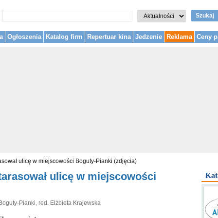
Szukaj
a
Ogłoszenia
Katalog firm
Repertuar kina
Jedzenie
Reklama
Ceny p
sował ulicę w miejscowości Boguty-Pianki (zdjęcia)
arasował ulicę w miejscowości
Kat
oguty-Pianki, red. Elżbieta Krajewska