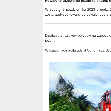
Powalone drzewo na jezdni to skutek s
W sobotę, 7 października 2023 o godz. 1
został zadysponowany do powalonego drze
Działania strażaków polegały na zabezpi
jezdni.
W działaniach brała udział Ochotnicza S