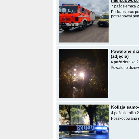
miejscowośc
7 października 2
Podczas prac po
potrzebował pom
Powalone drz
(zdjęcia)
4 października 
Powalone drzewo 
Kolizja samo
4 października 
Poszkodowana pa