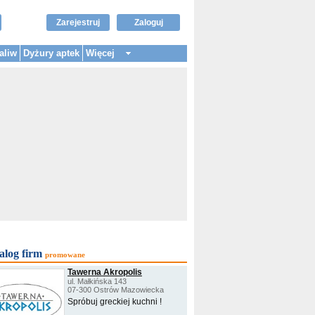
Zarejestruj
Zaloguj
aliw
Dyżury aptek
Więcej
alog firm
promowane
Tawerna Akropolis
ul. Małkińska 143
07-300 Ostrów Mazowiecka
Spróbuj greckiej kuchni !