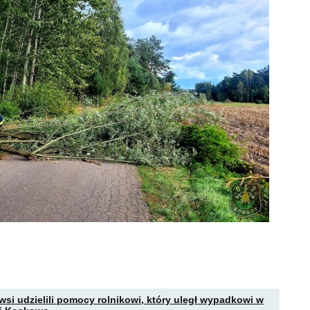
rwsi udzielili pomocy rolnikowi, który uległ wypadkowi w