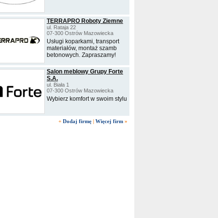
TERRAPRO Roboty Ziemne
ul. Rataja 22
07-300 Ostrów Mazowiecka
Usługi koparkami, transport
materiałów, montaż szamb
betonowych. Zapraszamy!
Salon meblowy Grupy Forte
S.A.
ul. Biała 1
07-300 Ostrów Mazowiecka
Wybierz komfort w swoim stylu
+
Dodaj firmę
|
Więcej firm
»