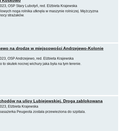
i Koskowo
023, OSP Stary Lubotyń, red. Elżbieta Krajewska
lowych noga rolnika utknęła w maszynie rolniczej. Mężczyzna
ocy strażaków.
ewo na drodze w miejscowości Andrzejewo-Kolonie
2023, OSP Andrzejewo, red. Elżbieta Krajewska
to skutek nocnej wichury jaka była na tym terenie.
chodów na ulicy Lubiejewskiej. Droga zablokowana
2023, Elżbieta Krajewska
sażerka Peugeota została przewieziona do szpitala.