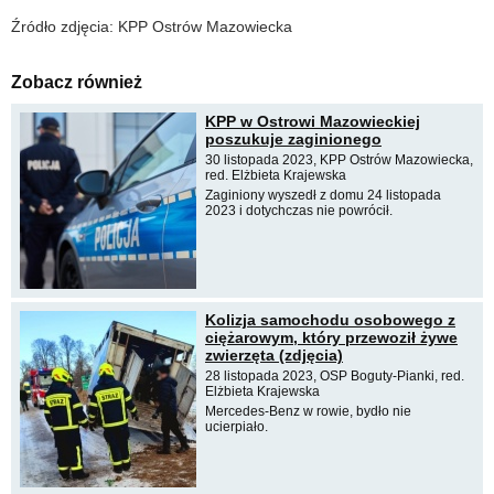
Źródło zdjęcia: KPP Ostrów Mazowiecka
Zobacz również
KPP w Ostrowi Mazowieckiej
poszukuje zaginionego
30 listopada 2023, KPP Ostrów Mazowiecka,
red. Elżbieta Krajewska
Zaginiony wyszedł z domu 24 listopada
2023 i dotychczas nie powrócił.
Kolizja samochodu osobowego z
ciężarowym, który przewoził żywe
zwierzęta (zdjęcia)
28 listopada 2023, OSP Boguty-Pianki, red.
Elżbieta Krajewska
Mercedes-Benz w rowie, bydło nie
ucierpiało.