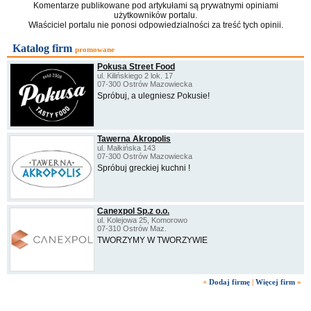
Komentarze publikowane pod artykułami są prywatnymi opiniami
użytkowników portalu.
Właściciel portalu nie ponosi odpowiedzialności za treść tych opinii.
Katalog firm
promowane
Pokusa Street Food
ul. Kilińskiego 2 lok. 17
07-300 Ostrów Mazowiecka
Spróbuj, a ulegniesz Pokusie!
Tawerna Akropolis
ul. Małkińska 143
07-300 Ostrów Mazowiecka
Spróbuj greckiej kuchni !
Canexpol Sp.z o.o.
ul. Kolejowa 25, Komorowo
07-310 Ostrów Maz.
TWORZYMY W TWORZYWIE
+
Dodaj firmę
|
Więcej firm
»