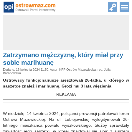
Zatrzymano mężczyznę, który miał przy
sobie marihuanę
Dodano: 16 kwietnia 2024 11:50, Autor: KPP Ostrów Mazowiecka, red. Julia
Baranowska
Ostrowscy funkcjonariusze aresztowali 26-latka, u którego w
saszetce znaleźli marihuanę. Grozi mu 3 lata więzienia.
REKLAMA
W niedzielę, 14 kwietnia 2024, policjanci prewencji patrolowali teren
Ostrowi Mazowieckiej. Na ul. Lubiejewskiej wylegitymowali 26-
letniego mieszkańca powiatu wyszkowskiego. Służby sprawdziły
zawartość jego saszetki, w której znajdował się słoik z suszem