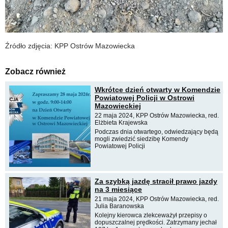
Źródło zdjęcia: KPP Ostrów Mazowiecka
Zobacz również
Wkrótce dzień otwarty w Komendzie
Powiatowej Policji w Ostrowi
Mazowieckiej
22 maja 2024, KPP Ostrów Mazowiecka, red.
Elżbieta Krajewska
Podczas dnia otwartego, odwiedzający będą
mogli zwiedzić siedzibę Komendy
Powiatowej Policji
Za szybką jazdę stracił prawo jazdy
na 3 miesiące
21 maja 2024, KPP Ostrów Mazowiecka, red.
Julia Baranowska
Kolejny kierowca zlekceważył przepisy o
dopuszczalnej prędkości. Zatrzymany jechał