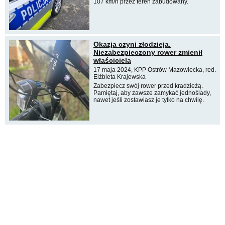
107 km/h przez teren zabudowany.
Okazja czyni złodzieja.
Niezabezpieczony rower zmienił
właściciela
17 maja 2024, KPP Ostrów Mazowiecka, red.
Elżbieta Krajewska
Zabezpiecz swój rower przed kradzieżą.
Pamiętaj, aby zawsze zamykać jednoślady,
nawet jeśli zostawiasz je tylko na chwilę.