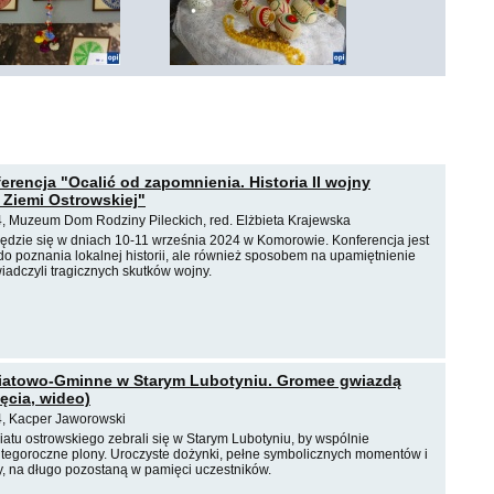
erencja "Ocalić od zapomnienia. Historia II wojny
 Ziemi Ostrowskiej"
4, Muzeum Dom Rodziny Pileckich, red. Elżbieta Krajewska
ędzie się w dniach 10-11 września 2024 w Komorowie. Konferencja jest
 do poznania lokalnej historii, ale również sposobem na upamiętnienie
wiadczyli tragicznych skutków wojny.
iatowo-Gminne w Starym Lubotyniu. Gromee gwiazdą
ęcia, wideo)
4, Kacper Jaworowski
atu ostrowskiego zebrali się w Starym Lubotyniu, by wspólnie
tegoroczne plony. Uroczyste dożynki, pełne symbolicznych momentów i
, na długo pozostaną w pamięci uczestników.