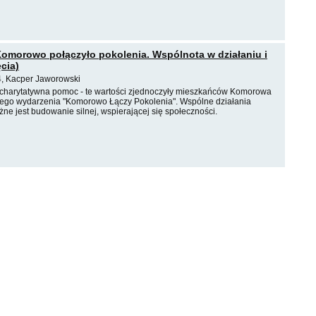
Komorowo połączyło pokolenia. Wspólnota w działaniu i
cia)
4, Kacper Jaworowski
 i charytatywna pomoc - te wartości zjednoczyły mieszkańców Komorowa
ego wydarzenia "Komorowo Łączy Pokolenia". Wspólne działania
żne jest budowanie silnej, wspierającej się społeczności.