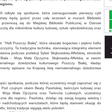
regionu.
 odbyło się spotkanie, które zainaugurowało pierwszy cykl
ztaty będą gościć przez cały wrzesień w murach Biblioteki
przeniosą się do Miejskiej Biblioteki Publicznej w Ostrowi
ztą dla miłośników kultury ludowej, sztuki rękodzielniczej oraz
 "Haft Puszczy Białej", która ukazała bogactwo i piękno haftu
zczyzny. Ta tradycyjna technika, stanowiąca integralny element
iona podczas prelekcji Sylwii Słojkowskiej-Affelskiej, etnolożki
 Biała - Moja Mała Ojczyzna. Słojkowska-Affelska, w swoim
erialnego dziedzictwa kulturowego Puszczy Białej, kładąc
menty wpisane na Krajową listę niematerialnego dziedzictwa
ęści spotkania, podczas której uczestnicy mogli zapoznać się z
e. Pod czujnym okiem Beaty Pasińskiej, twórczyni ludowej oraz
 - Moja Mała Ojczyzna oraz Twórców Ludowych, uczestnicy
czne dla regionu. Pasińska, dzieląc się swoją bogatą wiedzą i
o nadchodzących warsztatach, które będą stanowić okazję do
ftu, której tradycje sięgają wielu pokoleń.