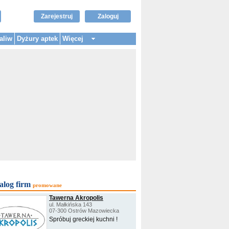
Zarejestruj
Zaloguj
aliw
Dyżury aptek
Więcej
alog firm
promowane
Tawerna Akropolis
ul. Małkińska 143
07-300 Ostrów Mazowiecka
Spróbuj greckiej kuchni !