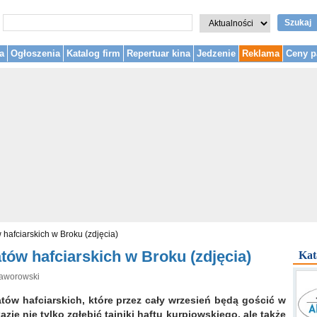
Szukaj
a
Ogłoszenia
Katalog firm
Repertuar kina
Jedzenie
Reklama
Ceny p
 hafciarskich w Broku (zdjęcia)
tów hafciarskich w Broku (zdjęcia)
Kat
Jaworowski
ów hafciarskich, które przez cały wrzesień będą gościć w
azję nie tylko zgłębić tajniki haftu kurpiowskiego, ale także