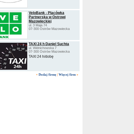
VeloBank - Placówka
Partnerska w Ostrowi
Mazowieckiej
ul. 3 Maja 74
07-300 Ostrów Mazowiecka
TAXI 24 h Daniel Suchta
ul. Widnichowska 7
07-300 Ostrów Mazowiecka
TAXI 24 h/dobę
+
Dodaj firmę
|
Więcej firm
»