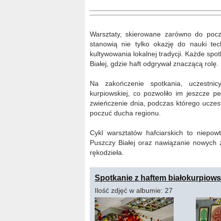
Warsztaty, skierowane zarówno do począ
stanowią nie tylko okazję do nauki tec
kultywowania lokalnej tradycji. Każde spo
Białej, gdzie haft odgrywał znaczącą rolę.
Na zakończenie spotkania, uczestnic
kurpiowskiej, co pozwoliło im jeszcze peł
zwieńczenie dnia, podczas którego uczestni
poczuć ducha regionu.
Cykl warsztatów hafciarskich to niepow
Puszczy Białej oraz nawiązanie nowych z
rękodzieła.
Spotkanie z haftem białokurpiows
Ilość zdjęć w albumie: 27