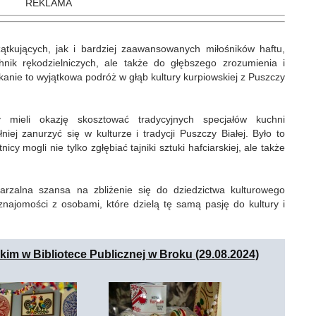
REKLAMA
tkujących, jak i bardziej zaawansowanych miłośników haftu,
hnik rękodzielniczych, ale także do głębszego zrozumienia i
tkanie to wyjątkowa podróż w głąb kultury kurpiowskiej z Puszczy
y mieli okazję skosztować tradycyjnych specjałów kuchni
niej zanurzyć się w kulturze i tradycji Puszczy Białej. Było to
cy mogli nie tylko zgłębiać tajniki sztuki hafciarskiej, ale także
tarzalna szansa na zbliżenie się do dziedzictwa kulturowego
najomości z osobami, które dzielą tę samą pasję do kultury i
kim w Bibliotece Publicznej w Broku (29.08.2024)