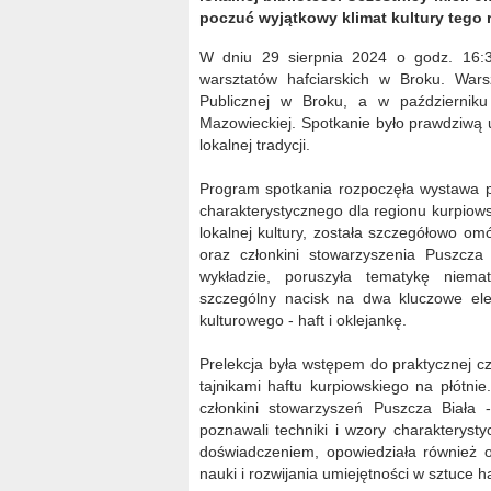
poczuć wyjątkowy klimat kultury tego 
W dniu 29 sierpnia 2024 o godz. 16:30
warsztatów hafciarskich w Broku. Wars
Publicznej w Broku, a w październiku 
Mazowieckiej. Spotkanie było prawdziwą uc
lokalnej tradycji.
Program spotkania rozpoczęła wystawa pt.
charakterystycznego dla regionu kurpiows
lokalnej kultury, została szczegółowo omów
oraz członkini stowarzyszenia Puszcza
wykładzie, poruszyła tematykę niemat
szczególny nacisk na dwa kluczowe ele
kulturowego - haft i oklejankę.
Prelekcja była wstępem do praktycznej cz
tajnikami haftu kurpiowskiego na płótni
członkini stowarzyszeń Puszcza Biała
poznawali techniki i wzory charakterysty
doświadczeniem, opowiedziała również 
nauki i rozwijania umiejętności w sztuce ha