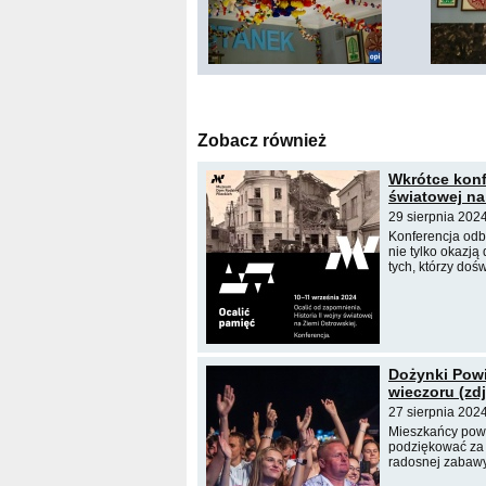
Zobacz również
Wkrótce konf
światowej na
29 sierpnia 202
Konferencja odb
nie tylko okazją
tych, którzy doś
Dożynki Pow
wieczoru (zdj
27 sierpnia 202
Mieszkańcy powi
podziękować za 
radosnej zabawy