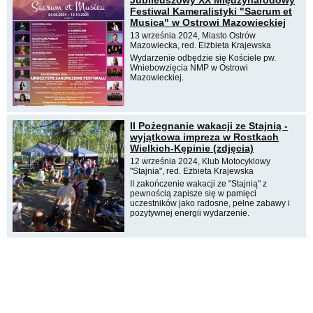
Jubileuszowy XX Międzynarodowy
Festiwal Kameralistyki "Sacrum et
Musica" w Ostrowi Mazowieckiej
13 września 2024, Miasto Ostrów
Mazowiecka, red. Elżbieta Krajewska
Wydarzenie odbędzie się Kościele pw.
Wniebowzięcia NMP w Ostrowi
Mazowieckiej.
II Pożegnanie wakacji ze Stajnią -
wyjątkowa impreza w Rostkach
Wielkich-Kępinie (zdjęcia)
12 września 2024, Klub Motocyklowy
"Stajnia", red. Eżbieta Krajewska
II zakończenie wakacji ze "Stajnią" z
pewnością zapisze się w pamięci
uczestników jako radosne, pełne zabawy i
pozytywnej energii wydarzenie.