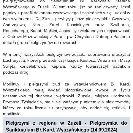
pielgrzymowania do Sanktuarium Bł. Kardynała Stefana
Wyszyńskiego w Zuzeli. W tym roku, już po raz czwarty, liczni
pątnicy z parafii dekanatu czyżewskiego i sąsiednich wzięli udział w
tym wydarzeniu. Do Zuzeli przybyły piesze pielgrzymki z Czyżewa,
Andrzejewa, Nura, Zaręb Kościelnych oraz Szulborza,
Rosochatego, Bogut, Małkini, Jasienicy i wielu innych miejscowości.
Z Ostrowi Mazowieckiej z Parafii pw. Chrystusa Dobrego Pasterza
dotarła grupa pielgrzymów na rowerach.
W intencji wszystkich pielgrzymów została odprawiona uroczysta
Eucharystia, której przewodniczył ksiądz Kustosz. Wraz z nim Mszę
Świętą koncelebrowali kapłani, którzy towarzyszyli pątnikom
podczas drogi.
Modlitwy i pielgrzymi trud za wstawiennictwem Bł. Kard.
Wyszyńskiego mają wydać błogosławione owoce w życiu
uczestników tej duchowej wędrówki. Zuzela, miejsce urodzenia
Prymasa Tysiąclecia, stała się ważnym punktem dla pielgrzymów,
którzy co roku licznie tu przybywają, aby oddać się refleksji i
modlitwie.
Pielgrzymi z regionu w Zuzeli - Pielgrzymka do
Sanktuarium Bł. Kard. Wyszyńskiego (14.09.2024)