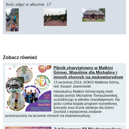
Ilość zdjęć w albumie: 17
Zobacz również
Piknik charytatywny w Małkini
Górnej. Wspólnie dla Michaliny i
innych chorych na mukowiscydozę
13 września 2024, GOKiS Małkinia Górna,
red. Kacper Jaworowski
mieszkańcy Małkini Górnej będą mieli
okazję pomóc Michalinie Tomaszewskiej,
uczestnicząc w pikniku charytatywnym. Na
gości czeka bogaty program rozrywkowy,
koncerty oraz liczne atrakcje dla dzieci.
Dochód z wydarzenia zostanie
przeznaczony na leczenie chorych na mukowiscydozę.