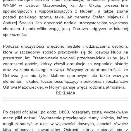
WNMP w Ostrowi Mazowieckiej ks. Jan Okuła, prezesi firm
sponsorujących i współpracujących z klubem, a także znane
postaci polskiego sportu, takie jak trenerzy Stefan Majewski i
Andrzej Strejlau. Ich obecność nadała uroczystościom wyjątkowy
charakter i podkreśliła wagę, jaką Ostrovia odgrywa w lokalnej
społeczności.
Podczas uroczystości wręczono medale i odznaczenia osobom,
które w szczególny sposób przyczyniły się do rozwoju klubu na
przestrzeni lat. Przemówienia wygłosili przedstawiciele klubu, jak i
zaproszeni goście, którzy złożyli gratulacje za wspaniałą historię
oraz życzenia dalszego rozwoju. Wszyscy zebrani podkreślali, że
Ostrovia jest nie tylko klubem sportowym, ale także ważnym
elementem lokalnej tożsamości, łączącym pokolenia mieszkańców
Ostrowi Mazowieckiej, w którym panuje wręcz rodzinna atmosfera.
REKLAMA
Po części oficjalnej, po godz. 14:00, rozegrany został wyczekiwany
mecz piłki nożnej. Wydarzenie przyciągnęło tłumy kibiców, którzy
mogli zobaczyć w akcji w większości dawnych, chociaż również
kilku obecnych, zawodników Ostrovii, którzy zmierzyli się z