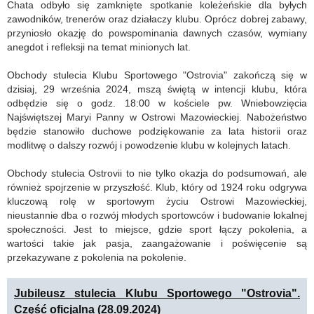
Chata odbyło się zamknięte spotkanie koleżeńskie dla byłych
zawodników, trenerów oraz działaczy klubu. Oprócz dobrej zabawy,
przyniosło okazję do powspominania dawnych czasów, wymiany
anegdot i refleksji na temat minionych lat.
Obchody stulecia Klubu Sportowego "Ostrovia" zakończą się w
dzisiaj, 29 września 2024, mszą świętą w intencji klubu, która
odbędzie się o godz. 18:00 w kościele pw. Wniebowzięcia
Najświętszej Maryi Panny w Ostrowi Mazowieckiej. Nabożeństwo
będzie stanowiło duchowe podziękowanie za lata historii oraz
modlitwę o dalszy rozwój i powodzenie klubu w kolejnych latach.
Obchody stulecia Ostrovii to nie tylko okazja do podsumowań, ale
również spojrzenie w przyszłość. Klub, który od 1924 roku odgrywa
kluczową rolę w sportowym życiu Ostrowi Mazowieckiej,
nieustannie dba o rozwój młodych sportowców i budowanie lokalnej
społeczności. Jest to miejsce, gdzie sport łączy pokolenia, a
wartości takie jak pasja, zaangażowanie i poświęcenie są
przekazywane z pokolenia na pokolenie.
Jubileusz stulecia Klubu Sportowego "Ostrovia".
Część oficjalna (28.09.2024)