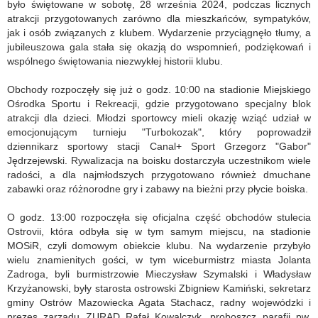
było świętowane w sobotę, 28 września 2024, podczas licznych
atrakcji przygotowanych zarówno dla mieszkańców, sympatyków,
jak i osób związanych z klubem. Wydarzenie przyciągnęło tłumy, a
jubileuszowa gala stała się okazją do wspomnień, podziękowań i
wspólnego świętowania niezwykłej historii klubu.
Obchody rozpoczęły się już o godz. 10:00 na stadionie Miejskiego
Ośrodka Sportu i Rekreacji, gdzie przygotowano specjalny blok
atrakcji dla dzieci. Młodzi sportowcy mieli okazję wziąć udział w
emocjonującym turnieju "Turbokozak", który poprowadził
dziennikarz sportowy stacji Canal+ Sport Grzegorz "Gabor"
Jędrzejewski. Rywalizacja na boisku dostarczyła uczestnikom wiele
radości, a dla najmłodszych przygotowano również dmuchane
zabawki oraz różnorodne gry i zabawy na bieżni przy płycie boiska.
O godz. 13:00 rozpoczęła się oficjalna część obchodów stulecia
Ostrovii, która odbyła się w tym samym miejscu, na stadionie
MOSiR, czyli domowym obiekcie klubu. Na wydarzenie przybyło
wielu znamienitych gości, w tym wiceburmistrz miasta Jolanta
Zadroga, byli burmistrzowie Mieczysław Szymalski i Władysław
Krzyżanowski, były starosta ostrowski Zbigniew Kamiński, sekretarz
gminy Ostrów Mazowiecka Agata Stachacz, radny wojewódzki i
prezes zarządu ZURAD Rafał Kowalczyk, proboszcz parafii pw.