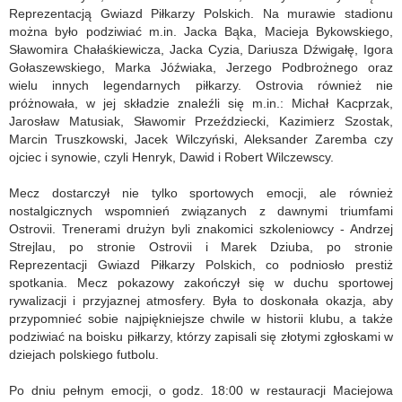
Reprezentacją Gwiazd Piłkarzy Polskich. Na murawie stadionu
można było podziwiać m.in. Jacka Bąka, Macieja Bykowskiego,
Sławomira Chałaśkiewicza, Jacka Cyzia, Dariusza Dźwigałę, Igora
Gołaszewskiego, Marka Jóźwiaka, Jerzego Podbrożnego oraz
wielu innych legendarnych piłkarzy. Ostrovia również nie
próżnowała, w jej składzie znaleźli się m.in.: Michał Kacprzak,
Jarosław Matusiak, Sławomir Przeździecki, Kazimierz Szostak,
Marcin Truszkowski, Jacek Wilczyński, Aleksander Zaremba czy
ojciec i synowie, czyli Henryk, Dawid i Robert Wilczewscy.
Mecz dostarczył nie tylko sportowych emocji, ale również
nostalgicznych wspomnień związanych z dawnymi triumfami
Ostrovii. Trenerami drużyn byli znakomici szkoleniowcy - Andrzej
Strejlau, po stronie Ostrovii i Marek Dziuba, po stronie
Reprezentacji Gwiazd Piłkarzy Polskich, co podniosło prestiż
spotkania. Mecz pokazowy zakończył się w duchu sportowej
rywalizacji i przyjaznej atmosfery. Była to doskonała okazja, aby
przypomnieć sobie najpiękniejsze chwile w historii klubu, a także
podziwiać na boisku piłkarzy, którzy zapisali się złotymi zgłoskami w
dziejach polskiego futbolu.
Po dniu pełnym emocji, o godz. 18:00 w restauracji Maciejowa