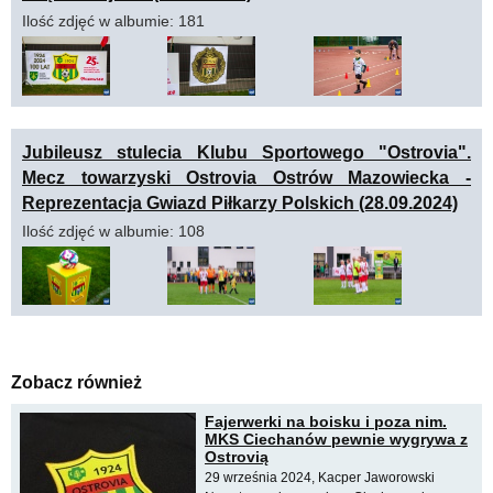
Ilość zdjęć w albumie: 181
Jubileusz stulecia Klubu Sportowego "Ostrovia".
Mecz towarzyski Ostrovia Ostrów Mazowiecka -
Reprezentacja Gwiazd Piłkarzy Polskich (28.09.2024)
Ilość zdjęć w albumie: 108
Zobacz również
Fajerwerki na boisku i poza nim.
MKS Ciechanów pewnie wygrywa z
Ostrovią
29 września 2024, Kacper Jaworowski