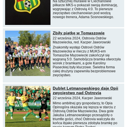
Na sztucznej murawie w Ciechanowie
piłkarze MKS-u pokazali swoją dominację,
wygrywając z Ostrovią 4:0. To pierwsze
zwycięstwo ciechanowian pod wodzą
nowego trenera, Adama Sosnowskiego.
Zbiły piątkę w Tomaszowie
22 września 2024, Ostrovia Ostrów
Mazowiecka, red. Kacper Jaworowski
Znakomity występ Ostrovii Ostrów
Mazowiecka w meczu z MUKS-em
Tomaszów Mazowiecki zakończył się
wygraną 5:0. Samobójcza bramka otworzyła
worek z bramkami, a gole Karoliny
Piaseckiej były kluczowe. Świetna forma
całej drużyny zapewniła bezproblemowe
zwycięstwo.
Dublet Letmanowskiego daje Opii
zwycięstwo nad Ostrovią
22 września 2024, Kacper Jaworowski
Mimo ambitnej gry gospodarzy, to Opia
Opinogóra okazała się lepsza w starciu z
Ostrovią Ostrów Mazowiecka. Dwa gole
Jakuba Letmanowskiego przesądziły o
triumfie gości, choć Ostrovia walczyła do
końca ibjako pierwsza zdobyła bramkę po