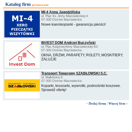
Katalog firm
promowane
MI-4 Anna Jagodzińska
ul. Plac Ks. Anny Mazowieckiej 4
07-300 Ostrów Mazowiecka
Nowe kserokopiarki - gwarancja jakości!
INVEST DOM Andrzej Buczyński
ul. Plac Księżnej Anny Mazowieckiej 4/2
07-300 Ostrów Mazowiecka
OKNA, DRZWI, PARAPETY, ROLETY, MOSKITIERY,
ŻALUZJE
Transport Towarowy SZABŁOWSKI S.C.
ul. Małkińska 9
07-300 Ostrów Mazowiecka
Koparki, kruszarki, wywrotki, podnośniki koszowe.
Sprawdź ofertę!
+
Dodaj firmę
|
Więcej firm
»