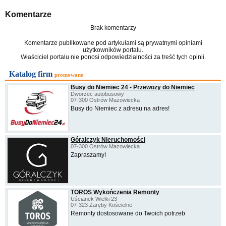
Komentarze
Brak komentarzy
Komentarze publikowane pod artykułami są prywatnymi opiniami
użytkowników portalu.
Właściciel portalu nie ponosi odpowiedzialności za treść tych opinii.
Katalog firm
promowane
Busy do Niemiec 24 - Przewozy do Niemiec
Dworzec autobusowy
07-300 Ostrów Mazowiecka
Busy do Niemiec z adresu na adres!
Góralczyk Nieruchomości
07-300 Ostrów Mazowiecka
Zapraszamy!
TOROS Wykończenia Remonty
Uścianek Wielki 23
07-323 Zaręby Kościelne
Remonty dostosowane do Twoich potrzeb