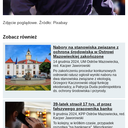
Zdjęcie poglądowe. Źródło: Pixabay
Zobacz również
Nabory na stanowiska związane z
ochroną środowiska w Ostrowi
Mazowieckiej zakończone
14 grudnia 2024, UM Ostrów Mazowiecka,
red. Kacper Jaworowski
Po zakończeniu procedur konkursowych
ostrowski ratusz ogłosił wyniki naboru na
dwa stanowiska związane z ekologią.
Grzegorz Kaczorowski objął funkcję
ekodoradcy, a Patrycja Duda podinspektora
ds. ochrony środowiska i przyrody.
39-latek stracił 17 tys. zł przez
fałszywego pracownika banku
9 grudnia 2024, KPP Ostrów Mazowiecka, red.
Kacper Jaworowski
To kolejny, w krótkim czasie, przypadek
oszustwa "na bankowca". Mieszkaniec