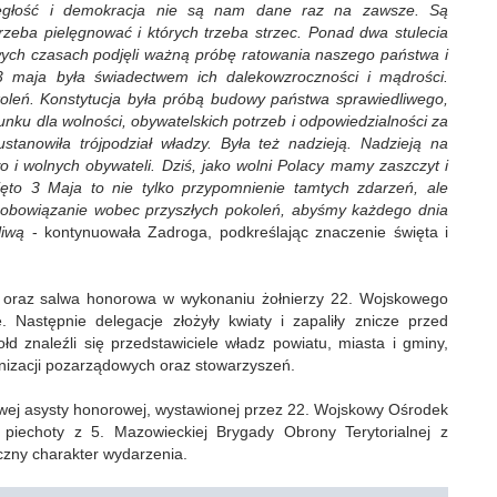
ległość i demokracja nie są nam dane raz na zawsze. Są
trzeba pielęgnować i których trzeba strzec. Ponad dwa stulecia
wych czasach podjęli ważną próbę ratowania naszego państwa i
 3 maja była świadectwem ich dalekowzroczności i mądrości.
okoleń. Konstytucja była próbą budowy państwa sprawiedliwego,
ku dla wolności, obywatelskich potrzeb i odpowiedzialności za
stanowiła trójpodział władzy. Była też nadzieją. Nadzieją na
 i wolnych obywateli. Dziś, jako wolni Polacy mamy zaszczyt i
ęto 3 Maja to nie tylko przypomnienie tamtych zdarzeń, ale
zobowiązanie wobec przyszłych pokoleń, abyśmy każdego dnia
dliwą
- kontynuowała Zadroga, podkreślając znaczenie święta i
i oraz salwa honorowa w wykonaniu żołnierzy 22. Wojskowego
Następnie delegacje złożyły kwiaty i zapaliły znicze przed
 znaleźli się przedstawiciele władz powiatu, miasta i gminy,
ganizacji pozarządowych oraz stowarzyszeń.
wej asysty honorowej, wystawionej przez 22. Wojskowy Ośrodek
ej piechoty z 5. Mazowieckiej Brygady Obrony Terytorialnej z
yczny charakter wydarzenia.