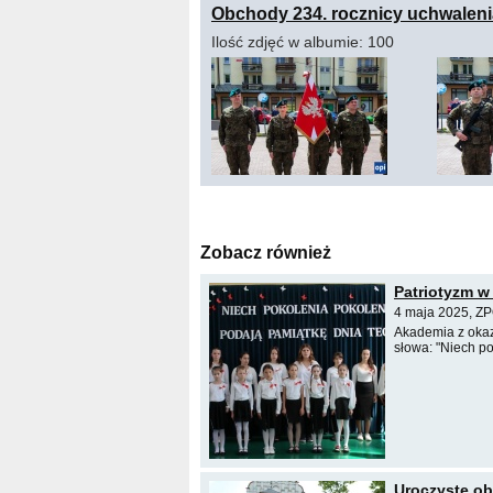
Obchody 234. rocznicy uchwalenia
Ilość zdjęć w albumie: 100
Zobacz również
Patriotyzm w
4 maja 2025, ZP
Akademia z okaz
słowa: "Niech po
Uroczyste ob