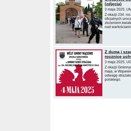
(zdjęcia)
3 maja 2025, UM
Z okazji 234. ro
oficjalnych uroc
złożeniem kwiat
nad wartościami 
Z dumą i sza
rocznicę uch
3 maja 2025, U
Z okazji Gminny
maja, w Wąsewie
odwagę strażakó
polskiego.