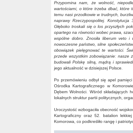
Przypomina nam, że wolność, niepod
wartościami, o które trzeba dbać, które 
temu nasi przodkowie w trudnych, burzli
naprawy Rzeczypospolitej. Konstytucja
Głęboko troskali się o los przyszłych p
opartego na równości wobec prawa, szacun
wspólne dobro. Znosiła liberum veto i u
nowoczesne państwo, silne społeczeństwo
obowiązek pielęgnować te wartości. Świ
przede wszystkim zobowiązanie: nasze 
budowali Polskę silną, mądrą i sprawie
jego aktualność w dzisiejszej Polsce.
Po przemówieniu odbył się apel pamięc
Ośrodka Kartograficznego w Komorowie. 
Dębem Wolności. Wśród składających hołd
lokalnych struktur partii politycznych, or
Uroczystość wzbogaciła obecność wojsko
Kartograficzny oraz 52. batalion lekki
Komorowa, co podkreśliło rangę i patriot