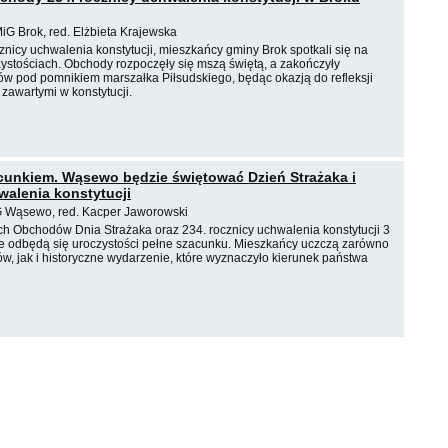
iG Brok, red. Elżbieta Krajewska
cznicy uchwalenia konstytucji, mieszkańcy gminy Brok spotkali się na
zystościach. Obchody rozpoczęły się mszą świętą, a zakończyły
ów pod pomnikiem marszałka Piłsudskiego, będąc okazją do refleksji
zawartymi w konstytucji.
cunkiem. Wąsewo będzie świętować Dzień Strażaka i
walenia konstytucji
G Wąsewo, red. Kacper Jaworowski
ch Obchodów Dnia Strażaka oraz 234. rocznicy uchwalenia konstytucji 3
 odbędą się uroczystości pełne szacunku. Mieszkańcy uczczą zarówno
w, jak i historyczne wydarzenie, które wyznaczyło kierunek państwa