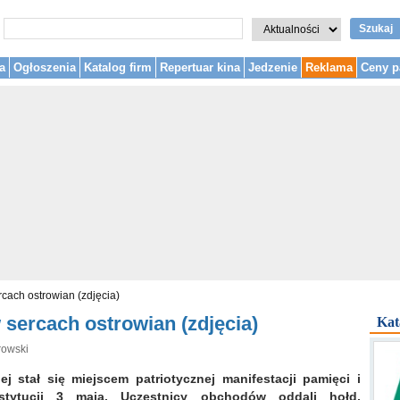
Szukaj
a
Ogłoszenia
Katalog firm
Repertuar kina
Jedzenie
Reklama
Ceny p
rcach ostrowian (zdjęcia)
 sercach ostrowian (zdjęcia)
Kat
rowski
 stał się miejscem patriotycznej manifestacji pamięci i
tytucji 3 maja. Uczestnicy obchodów oddali hołd,