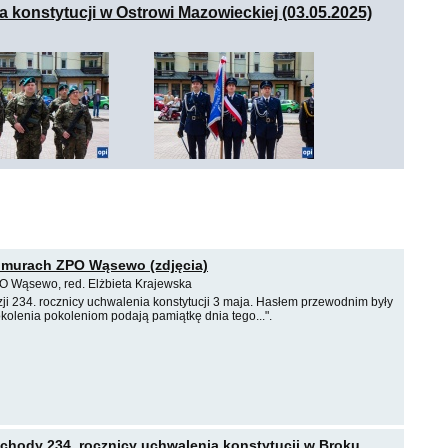
 konstytucji w Ostrowi Mazowieckiej (03.05.2025)
 murach ZPO Wąsewo (zdjęcia)
O Wąsewo, red. Elżbieta Krajewska
ji 234. rocznicy uchwalenia konstytucji 3 maja. Hasłem przewodnim były
kolenia pokoleniom podają pamiątkę dnia tego...".
chody 234. rocznicy uchwalenia konstytucji w Broku