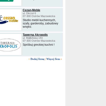
Cezan-Meble
ul. Okrzei 6
07-300 Ostrów Mazowiecka
Studio mebli kuchennych,
szafy, garderoby, zabudowy
wnętrz.
Tawerna Akropolis
ul. Małkińska 143
07-300 Ostrów Mazowiecka
Spróbuj greckiej kuchni !
+
Dodaj firmę
|
Więcej firm
»