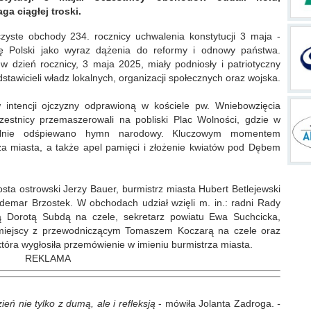
a ciągłej troski.
zyste obchody 234. rocznicy uchwalenia konstytucji 3 maja -
rię Polski jako wyraz dążenia do reformy i odnowy państwa.
 w dzień rocznicy, 3 maja 2025, miały podniosły i patriotyczny
tawicieli władz lokalnych, organizacji społecznych oraz wojska.
intencji ojczyzny odprawioną w kościele pw. Wniebowzięcia
zestnicy przemaszerowali na pobliski Plac Wolności, gdzie w
pólnie odśpiewano hymn narodowy. Kluczowym momentem
za miasta, a także apel pamięci i złożenie kwiatów pod Dębem
osta ostrowski Jerzy Bauer, burmistrz miasta Hubert Betlejewski
emar Brzostek. W obchodach udział wzięli m. in.: radni Rady
ą Dorotą Subdą na czele, sekretarz powiatu Ewa Suchcicka,
 miejscy z przewodniczącym Tomaszem Koczarą na czele oraz
która wygłosiła przemówienie w imieniu burmistrza miasta.
REKLAMA
eń nie tylko z dumą, ale i refleksją
- mówiła Jolanta Zadroga.
-