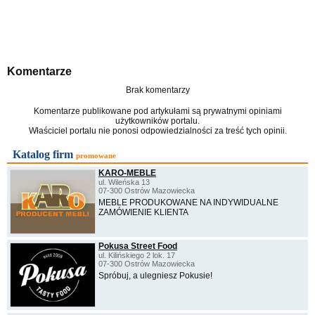
Komentarze
Brak komentarzy
Komentarze publikowane pod artykułami są prywatnymi opiniami
użytkowników portalu.
Właściciel portalu nie ponosi odpowiedzialności za treść tych opinii.
Katalog firm
promowane
KARO-MEBLE
ul. Wileńska 13
07-300 Ostrów Mazowiecka
MEBLE PRODUKOWANE NA INDYWIDUALNE
ZAMÓWIENIE KLIENTA
Pokusa Street Food
ul. Kilińskiego 2 lok. 17
07-300 Ostrów Mazowiecka
Spróbuj, a ulegniesz Pokusie!