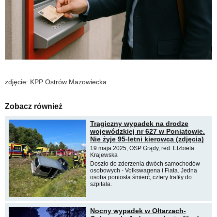
zdjęcie: KPP Ostrów Mazowiecka
Zobacz również
Tragiczny wypadek na drodze
wojewódzkiej nr 627 w Poniatowie.
Nie żyje 95-letni kierowca (zdjęcia)
19 maja 2025, OSP Grądy, red. Elżbieta
Krajewska
Doszło do zderzenia dwóch samochodów
osobowych - Volkswagena i Fiata. Jedna
osoba poniosła śmierć, cztery trafiły do
szpitala.
Nocny wypadek w Ołtarzach-