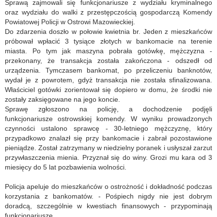
Sprawą zajmowali się funkcjonariusze z wydziału kryminalnego
oraz wydziału do walki z przestępczością gospodarczą Komendy
Powiatowej Policji w Ostrowi Mazowieckiej.
Do zdarzenia doszło w połowie kwietnia br. Jeden z mieszkańców
próbował wpłacić 3 tysiące złotych w bankomacie na terenie
miasta. Po tym jak maszyna pobrała gotówkę, mężczyzna -
przekonany, że transakcja została zakończona - odszedł od
urządzenia. Tymczasem bankomat, po przeliczeniu banknotów,
wydał je z powrotem, gdyż transakcja nie została sfinalizowana.
Właściciel gotówki zorientował się dopiero w domu, że środki nie
zostały zaksięgowane na jego koncie.
Sprawę zgłoszono na policję, a dochodzenie podjęli
funkcjonariusze ostrowskiej komendy. W wyniku prowadzonych
czynności ustalono sprawcę - 30-letniego mężczyznę, który
przypadkowo znalazł się przy bankomacie i zabrał pozostawione
pieniądze. Został zatrzymany w niedzielny poranek i usłyszał zarzut
przywłaszczenia mienia. Przyznał się do winy. Grozi mu kara od 3
miesięcy do 5 lat pozbawienia wolności.
Policja apeluje do mieszkańców o ostrożność i dokładność podczas
korzystania z bankomatów. - Pośpiech nigdy nie jest dobrym
doradcą, szczególnie w kwestiach finansowych - przypominają
funkcjonariusze.