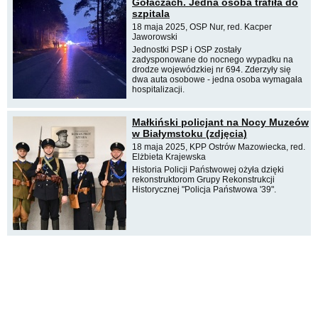
Gołaczach. Jedna osoba trafiła do
szpitala
18 maja 2025, OSP Nur, red. Kacper
Jaworowski
Jednostki PSP i OSP zostały
zadysponowane do nocnego wypadku na
drodze wojewódzkiej nr 694. Zderzyły się
dwa auta osobowe - jedna osoba wymagała
hospitalizacji.
Małkiński policjant na Nocy Muzeów
w Białymstoku (zdjęcia)
18 maja 2025, KPP Ostrów Mazowiecka, red.
Elżbieta Krajewska
Historia Policji Państwowej ożyła dzięki
rekonstruktorom Grupy Rekonstrukcji
Historycznej "Policja Państwowa '39".