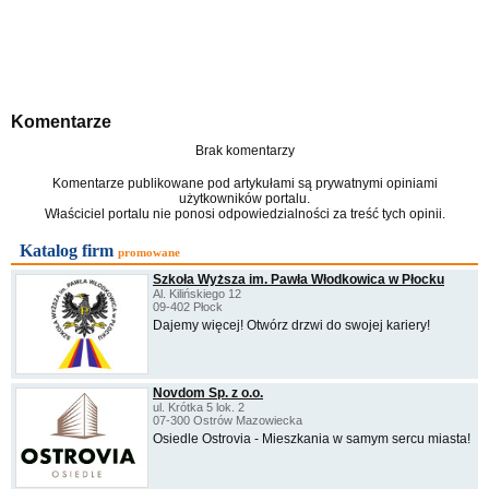
Komentarze
Brak komentarzy
Komentarze publikowane pod artykułami są prywatnymi opiniami
użytkowników portalu.
Właściciel portalu nie ponosi odpowiedzialności za treść tych opinii.
Katalog firm
promowane
Szkoła Wyższa im. Pawła Włodkowica w Płocku
Al. Kilińskiego 12
09-402 Płock
Dajemy więcej! Otwórz drzwi do swojej kariery!
Novdom Sp. z o.o.
ul. Krótka 5 lok. 2
07-300 Ostrów Mazowiecka
Osiedle Ostrovia - Mieszkania w samym sercu miasta!