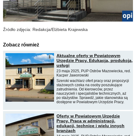
Źródło zdjęcia: Redakcja/Elżbieta Krajewska
Zobacz również
Aktualne oferty w Powiatowym
Urzędzie Pracy. Edukacja, produkcja,
usługi
23 maja 2025, PUP Ostrów Mazowiecka, red.
Kacper Jaworowski
Szeroki wachlarz ofert pracy oraz propozycji
stażowych czeka na osoby poszukujące
zatrudnienia. Od kierowców, przez
nauczycieli i specjalistów technicznych, aż
po stażystów. Sprawdź, jakie stanowiska są
dostępne w Powiatowym Urzędzie Pracy.
Oferty w Powiatowym Urzędzie
Pracy. Praca w administracji,
edukacji, technice i wielu innych
branżach