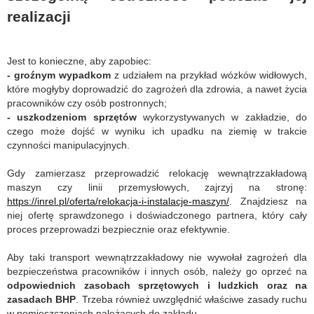
realizacji
Jest to konieczne, aby zapobiec:
- groźnym wypadkom
z udziałem na przykład wózków widłowych,
które mogłyby doprowadzić do zagrożeń dla zdrowia, a nawet życia
pracowników czy osób postronnych;
- uszkodzeniom sprzętów
wykorzystywanych w zakładzie, do
czego może dojść w wyniku ich upadku na ziemię w trakcie
czynności manipulacyjnych.
Gdy zamierzasz przeprowadzić relokację wewnątrzzakładową
maszyn czy linii przemysłowych, zajrzyj na stronę:
https://inrel.pl/oferta/relokacja-i-instalacje-maszyn/
. Znajdziesz na
niej ofertę sprawdzonego i doświadczonego partnera, który cały
proces przeprowadzi bezpiecznie oraz efektywnie.
Aby taki transport wewnątrzzakładowy nie wywołał zagrożeń dla
bezpieczeństwa pracowników i innych osób, należy go oprzeć na
odpowiednich zasobach sprzętowych i ludzkich oraz na
zasadach BHP
. Trzeba również uwzględnić właściwe zasady ruchu
w pomieszczeniach należących do zakładu.