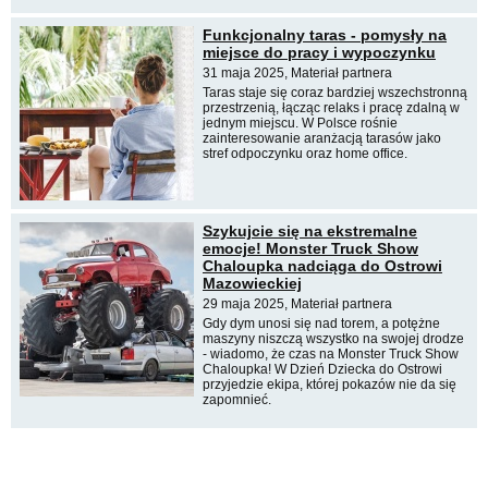
Funkcjonalny taras - pomysły na
miejsce do pracy i wypoczynku
31 maja 2025, Materiał partnera
Taras staje się coraz bardziej wszechstronną
przestrzenią, łącząc relaks i pracę zdalną w
jednym miejscu. W Polsce rośnie
zainteresowanie aranżacją tarasów jako
stref odpoczynku oraz home office.
Szykujcie się na ekstremalne
emocje! Monster Truck Show
Chaloupka nadciąga do Ostrowi
Mazowieckiej
29 maja 2025, Materiał partnera
Gdy dym unosi się nad torem, a potężne
maszyny niszczą wszystko na swojej drodze
- wiadomo, że czas na Monster Truck Show
Chaloupka! W Dzień Dziecka do Ostrowi
przyjedzie ekipa, której pokazów nie da się
zapomnieć.