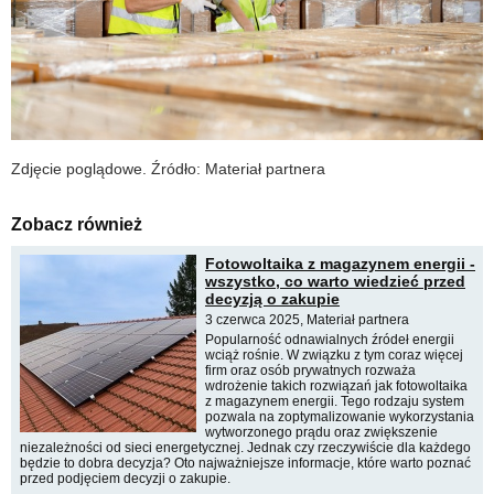
Zdjęcie poglądowe. Źródło: Materiał partnera
Zobacz również
Fotowoltaika z magazynem energii -
wszystko, co warto wiedzieć przed
decyzją o zakupie
3 czerwca 2025, Materiał partnera
Popularność odnawialnych źródeł energii
wciąż rośnie. W związku z tym coraz więcej
firm oraz osób prywatnych rozważa
wdrożenie takich rozwiązań jak fotowoltaika
z magazynem energii. Tego rodzaju system
pozwala na zoptymalizowanie wykorzystania
wytworzonego prądu oraz zwiększenie
niezależności od sieci energetycznej. Jednak czy rzeczywiście dla każdego
będzie to dobra decyzja? Oto najważniejsze informacje, które warto poznać
przed podjęciem decyzji o zakupie.