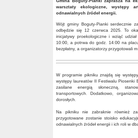
Gmina Boguty-Pianki zaprasza na ek
warsztaty ekologiczne, występy a
odnawialnych źródeł energii.
Wójt gminy Boguty-Pianki serdecznie za
odbędzie się 12 czerwca 2025. To oka
inicjatywy proekologiczne i wziąć udzia
10:00, a potrwa do godz. 14:00 na plac
bezpłatny, a organizatorzy przygotowali mn
W programie pikniku znajdą się występy 
występy laureatów II Festiwalu Piosenki 
zasilane energią słoneczną, stano
transportowych. Dodatkowo, organizow
dorosłych.
Na pikniku nie zabraknie również z
przygotowane zostanie stoisko edukacy
odnawialnych źródeł energii i ich roli w d