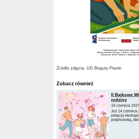
Źródło zdjęcia: UG Boguty-Pianki
Zobacz również
II Bajkowe Wi
rodziny
10 czerwca 2025
Już 14 czerwca 
połączy ekologic
potańcówką, któ