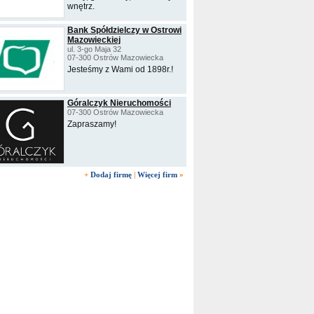
wnętrz.
Bank Spółdzielczy w Ostrowi
Mazowieckiej
ul. 3-go Maja 32
07-300 Ostrów Mazowiecka
Jesteśmy z Wami od 1898r.!
Góralczyk Nieruchomości
07-300 Ostrów Mazowiecka
Zapraszamy!
+
Dodaj firmę
|
Więcej firm
»