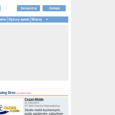
Zarejestruj
Zaloguj
aliw
Dyżury aptek
Więcej
alog firm
promowane
Cezan-Meble
ul. Okrzei 6
07-300 Ostrów Mazowiecka
Studio mebli kuchennych,
szafy, garderoby, zabudowy