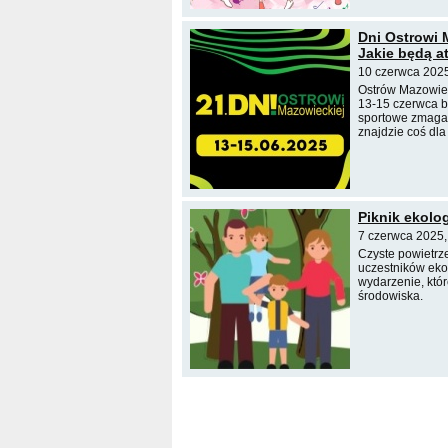
Dni Ostrowi M
Jakie będą a
10 czerwca 2025
Ostrów Mazowiec
13-15 czerwca b
sportowe zmagani
znajdzie coś dla 
Piknik ekolog
7 czerwca 2025,
Czyste powietrze
uczestników eko
wydarzenie, któ
środowiska.