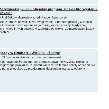
azowieckiej 2025 - oficjalny program. Gdzie i kto wystąpi?
trakcje?
, UM Ostrów Mazowiecka, red. Kacper Jaworowski
ka zaprasza na wyjątkowe świętowanie, które odbędzie się w dniach
r. Czeka mnóstwo wydarzeń: jarmarki, koncerty znanych artystów,
a i wiele innych atrakcji. Niezależnie od wieku i zainteresowań, każdy
siebie!
iczny w Szulborzu Wielkim już jutro!
 UG Szulborze Wielkie, red. Kacper Jaworowski
, odnawialne źródła energii i dobra zabawa - to wszystko czeka na
logicznego pikniku w Szulborzu Wielkim. Na terenie szkoły odbędzie się
re połączy edukację z praktycznymi działaniami na rzecz ochrony