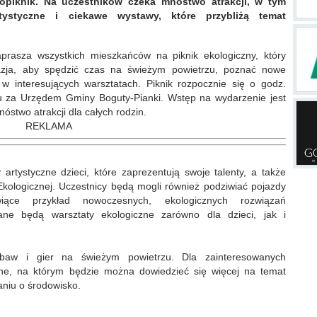
opiknik. Na uczestników czeka mnóstwo atrakcji, w tym
rtystyczne i ciekawe wystawy, które przybliżą temat
prasza wszystkich mieszkańców na piknik ekologiczny, który
zja, aby spędzić czas na świeżym powietrzu, poznać nowe
ł w interesujących warsztatach. Piknik rozpocznie się o godz.
u za Urzędem Gminy Boguty-Pianki. Wstęp na wydarzenie jest
óstwo atrakcji dla całych rodzin.
REKLAMA
artystyczne dzieci, które zaprezentują swoje talenty, a także
Ekologicznej. Uczestnicy będą mogli również podziwiać pojazdy
wiące przykład nowoczesnych, ekologicznych rozwiązań
ane będą warsztaty ekologiczne zarówno dla dzieci, jak i
abaw i gier na świeżym powietrzu. Dla zainteresowanych
jne, na którym będzie można dowiedzieć się więcej na temat
baniu o środowisko.