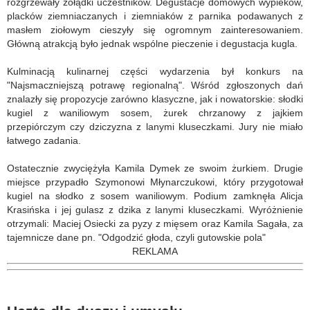
rozgrzewały żołądki uczestników. Degustacje domowych wypieków,
placków ziemniaczanych i ziemniaków z parnika podawanych z
masłem ziołowym cieszyły się ogromnym zainteresowaniem.
Główną atrakcją było jednak wspólne pieczenie i degustacja kugla.
Kulminacją kulinarnej części wydarzenia był konkurs na
"Najsmaczniejszą potrawę regionalną". Wśród zgłoszonych dań
znalazły się propozycje zarówno klasyczne, jak i nowatorskie: słodki
kugiel z waniliowym sosem, żurek chrzanowy z jajkiem
przepiórczym czy dziczyzna z lanymi kluseczkami. Jury nie miało
łatwego zadania.
Ostatecznie zwyciężyła Kamila Dymek ze swoim żurkiem. Drugie
miejsce przypadło Szymonowi Młynarczukowi, który przygotował
kugiel na słodko z sosem waniliowym. Podium zamknęła Alicja
Krasińska i jej gulasz z dzika z lanymi kluseczkami. Wyróżnienie
otrzymali: Maciej Osiecki za pyzy z mięsem oraz Kamila Sagała, za
tajemnicze dane pn. "Odgodzić głoda, czyli gutowskie pola"
REKLAMA