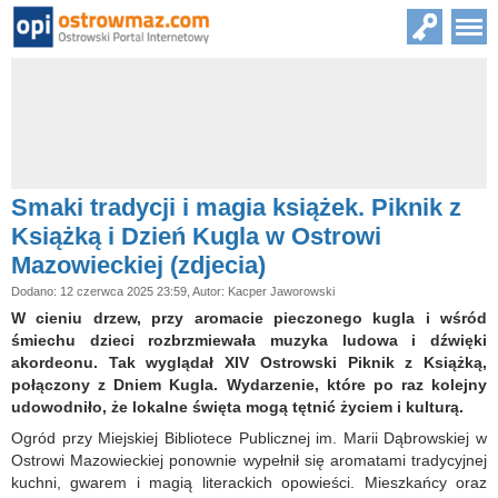
Smaki tradycji i magia książek. Piknik z
Książką i Dzień Kugla w Ostrowi
Mazowieckiej (zdjecia)
Dodano: 12 czerwca 2025 23:59, Autor: Kacper Jaworowski
W cieniu drzew, przy aromacie pieczonego kugla i wśród
śmiechu dzieci rozbrzmiewała muzyka ludowa i dźwięki
akordeonu. Tak wyglądał XIV Ostrowski Piknik z Książką,
połączony z Dniem Kugla. Wydarzenie, które po raz kolejny
udowodniło, że lokalne święta mogą tętnić życiem i kulturą.
Ogród przy Miejskiej Bibliotece Publicznej im. Marii Dąbrowskiej w
Ostrowi Mazowieckiej ponownie wypełnił się aromatami tradycyjnej
kuchni, gwarem i magią literackich opowieści. Mieszkańcy oraz