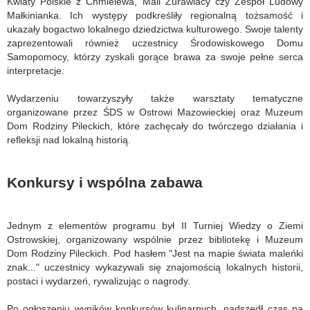
Kwiaty Polskie z Chmielewa, Mali Żurawiacy czy Zespół Ludowy
Małkinianka. Ich występy podkreśliły regionalną tożsamość i
ukazały bogactwo lokalnego dziedzictwa kulturowego. Swoje talenty
zaprezentowali również uczestnicy Środowiskowego Domu
Samopomocy, którzy zyskali gorące brawa za swoje pełne serca
interpretacje.
Wydarzeniu towarzyszyły także warsztaty tematyczne
organizowane przez ŚDS w Ostrowi Mazowieckiej oraz Muzeum
Dom Rodziny Pileckich, które zachęcały do twórczego działania i
refleksji nad lokalną historią.
Konkursy i wspólna zabawa
Jednym z elementów programu był II Turniej Wiedzy o Ziemi
Ostrowskiej, organizowany wspólnie przez bibliotekę i Muzeum
Dom Rodziny Pileckich. Pod hasłem "Jest na mapie świata maleńki
znak..." uczestnicy wykazywali się znajomością lokalnych historii,
postaci i wydarzeń, rywalizując o nagrody.
Po ogłoszeniu wyników konkursów kulinarnych, nadszedł czas na