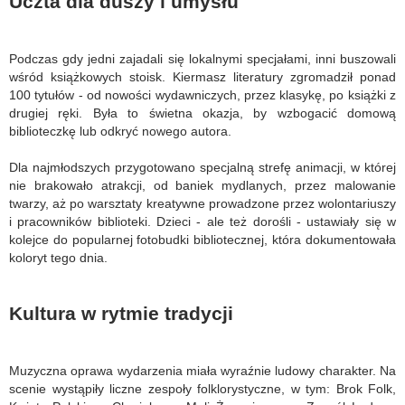
Uczta dla duszy i umysłu
Podczas gdy jedni zajadali się lokalnymi specjałami, inni buszowali
wśród książkowych stoisk. Kiermasz literatury zgromadził ponad
100 tytułów - od nowości wydawniczych, przez klasykę, po książki z
drugiej ręki. Była to świetna okazja, by wzbogacić domową
biblioteczkę lub odkryć nowego autora.
Dla najmłodszych przygotowano specjalną strefę animacji, w której
nie brakowało atrakcji, od baniek mydlanych, przez malowanie
twarzy, aż po warsztaty kreatywne prowadzone przez wolontariuszy
i pracowników biblioteki. Dzieci - ale też dorośli - ustawiały się w
kolejce do popularnej fotobudki bibliotecznej, która dokumentowała
koloryt tego dnia.
Kultura w rytmie tradycji
Muzyczna oprawa wydarzenia miała wyraźnie ludowy charakter. Na
scenie wystąpiły liczne zespoły folklorystyczne, w tym: Brok Folk,