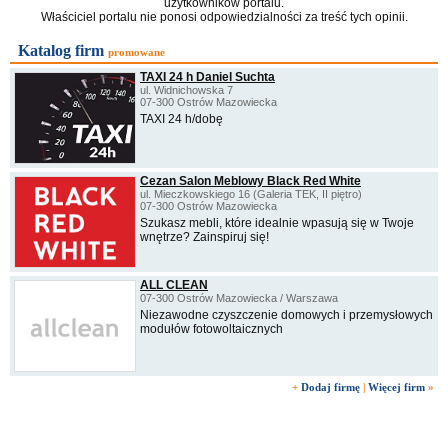
użytkowników portalu.
Właściciel portalu nie ponosi odpowiedzialności za treść tych opinii.
Katalog firm
promowane
TAXI 24 h Daniel Suchta
ul. Widnichowska 7
07-300 Ostrów Mazowiecka
TAXI 24 h/dobę
Cezan Salon Meblowy Black Red White
ul. Mieczkowskiego 16 (Galeria TEK, II piętro)
07-300 Ostrów Mazowiecka
Szukasz mebli, które idealnie wpasują się w Twoje
wnętrze? Zainspiruj się!
ALL CLEAN
07-300 Ostrów Mazowiecka / Warszawa
Niezawodne czyszczenie domowych i przemysłowych
modułów fotowoltaicznych
+
Dodaj firmę
|
Więcej firm
»