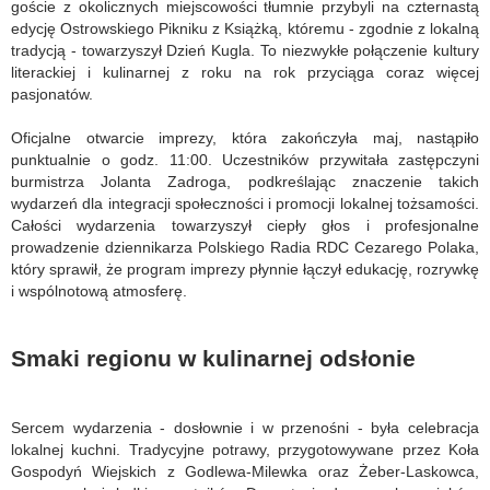
goście z okolicznych miejscowości tłumnie przybyli na czternastą
edycję Ostrowskiego Pikniku z Książką, któremu - zgodnie z lokalną
tradycją - towarzyszył Dzień Kugla. To niezwykłe połączenie kultury
literackiej i kulinarnej z roku na rok przyciąga coraz więcej
pasjonatów.
Oficjalne otwarcie imprezy, która zakończyła maj, nastąpiło
punktualnie o godz. 11:00. Uczestników przywitała zastępczyni
burmistrza Jolanta Zadroga, podkreślając znaczenie takich
wydarzeń dla integracji społeczności i promocji lokalnej tożsamości.
Całości wydarzenia towarzyszył ciepły głos i profesjonalne
prowadzenie dziennikarza Polskiego Radia RDC Cezarego Polaka,
który sprawił, że program imprezy płynnie łączył edukację, rozrywkę
i wspólnotową atmosferę.
Smaki regionu w kulinarnej odsłonie
Sercem wydarzenia - dosłownie i w przenośni - była celebracja
lokalnej kuchni. Tradycyjne potrawy, przygotowywane przez Koła
Gospodyń Wiejskich z Godlewa-Milewka oraz Żeber-Laskowca,