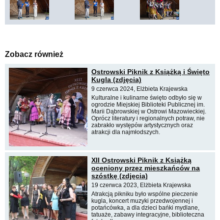
Zobacz również
Ostrowski Piknik z Książką i Święto
Kugla (zdjęcia)
9 czerwca 2024, Elżbieta Krajewska
Kulturalne i kulinarne święto odbyło się w
ogrodzie Miejskiej Biblioteki Publicznej im.
Marii Dąbrowskiej w Ostrowi Mazowieckiej.
Oprócz literatury i regionalnych potraw, nie
zabrakło występów artystycznych oraz
atrakcji dla najmłodszych.
XII Ostrowski Piknik z Książką
oceniony przez mieszkańców na
szóstkę (zdjęcia)
19 czerwca 2023, Elżbieta Krajewska
Atrakcją pikniku było wspólne pieczenie
kugla, koncert muzyki przedwojennej i
potańcówka, a dla dzieci bańki mydlane,
tatuaże, zabawy integracyjne, biblioteczna