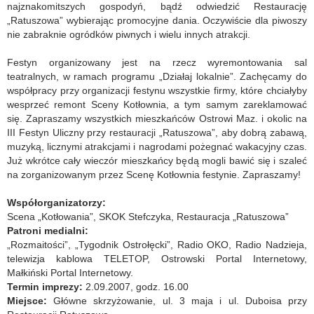
najznakomitszych gospodyń, bądź odwiedzić Restaurację
„Ratuszowa” wybierając promocyjne dania. Oczywiście dla piwoszy
nie zabraknie ogródków piwnych i wielu innych atrakcji.
Festyn organizowany jest na rzecz wyremontowania sal
teatralnych, w ramach programu „Działaj lokalnie”. Zachęcamy do
współpracy przy organizacji festynu wszystkie firmy, które chciałyby
wesprzeć remont Sceny Kotłownia, a tym samym zareklamować
się. Zapraszamy wszystkich mieszkańców Ostrowi Maz. i okolic na
III Festyn Uliczny przy restauracji „Ratuszowa”, aby dobrą zabawą,
muzyką, licznymi atrakcjami i nagrodami pożegnać wakacyjny czas.
Już wkrótce cały wieczór mieszkańcy będą mogli bawić się i szaleć
na zorganizowanym przez Scenę Kotłownia festynie. Zapraszamy!
Współorganizatorzy:
Scena „Kotłowania”, SKOK Stefczyka, Restauracja „Ratuszowa”
Patroni medialni:
„Rozmaitości”, „Tygodnik Ostrołęcki”, Radio OKO, Radio Nadzieja,
telewizja kablowa TELETOP, Ostrowski Portal Internetowy,
Małkiński Portal Internetowy.
Termin imprezy:
2.09.2007, godz. 16.00
Miejsce:
Główne skrzyżowanie, ul. 3 maja i ul. Duboisa przy