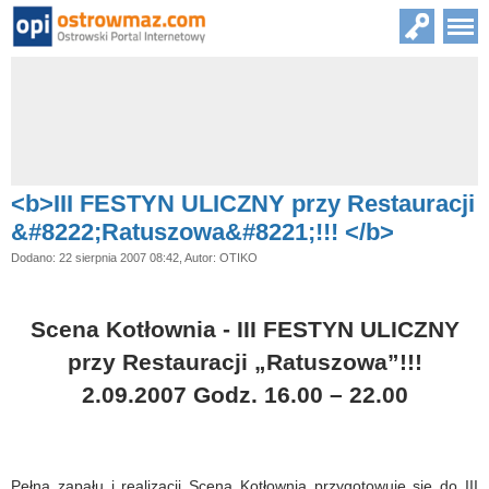
<b>III FESTYN ULICZNY przy Restauracji
&#8222;Ratuszowa&#8221;!!! </b>
Dodano: 22 sierpnia 2007 08:42, Autor: OTIKO
Scena Kotłownia - III FESTYN ULICZNY
przy Restauracji „Ratuszowa”!!!
2.09.2007 Godz. 16.00 – 22.00
Pełna zapału i realizacji Scena Kotłownia przygotowuje się do III