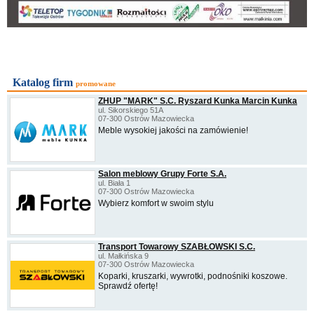
Katalog firm
promowane
ZHUP "MARK" S.C. Ryszard Kunka Marcin Kunka
ul. Sikorskiego 51A
07-300 Ostrów Mazowiecka
Meble wysokiej jakości na zamówienie!
Salon meblowy Grupy Forte S.A.
ul. Biała 1
07-300 Ostrów Mazowiecka
Wybierz komfort w swoim stylu
Transport Towarowy SZABŁOWSKI S.C.
ul. Małkińska 9
07-300 Ostrów Mazowiecka
Koparki, kruszarki, wywrotki, podnośniki koszowe.
Sprawdź ofertę!