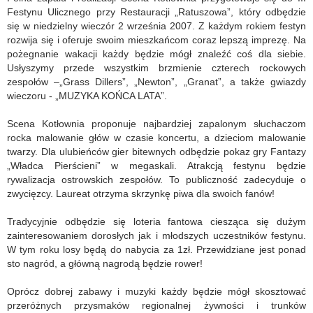
Festynu Ulicznego przy Restauracji „Ratuszowa”, który odbędzie
się w niedzielny wieczór 2 września 2007. Z każdym rokiem festyn
rozwija się i oferuje swoim mieszkańcom coraz lepszą imprezę. Na
pożegnanie wakacji każdy będzie mógł znaleźć coś dla siebie.
Usłyszymy przede wszystkim brzmienie czterech rockowych
zespołów –„Grass Dillers”, „Newton”, „Granat”, a także gwiazdy
wieczoru - „MUZYKA KOŃCA LATA”.
Scena Kotłownia proponuje najbardziej zapalonym słuchaczom
rocka malowanie głów w czasie koncertu, a dzieciom malowanie
twarzy. Dla ulubieńców gier bitewnych odbędzie pokaz gry Fantazy
„Władca Pierścieni” w megaskali. Atrakcją festynu będzie
rywalizacja ostrowskich zespołów. To publiczność zadecyduje o
zwycięzcy. Laureat otrzyma skrzynkę piwa dla swoich fanów!
Tradycyjnie odbędzie się loteria fantowa ciesząca się dużym
zainteresowaniem dorosłych jak i młodszych uczestników festynu.
W tym roku losy będą do nabycia za 1zł. Przewidziane jest ponad
sto nagród, a główną nagrodą będzie rower!
Oprócz dobrej zabawy i muzyki każdy będzie mógł skosztować
przeróżnych przysmaków regionalnej żywności i trunków