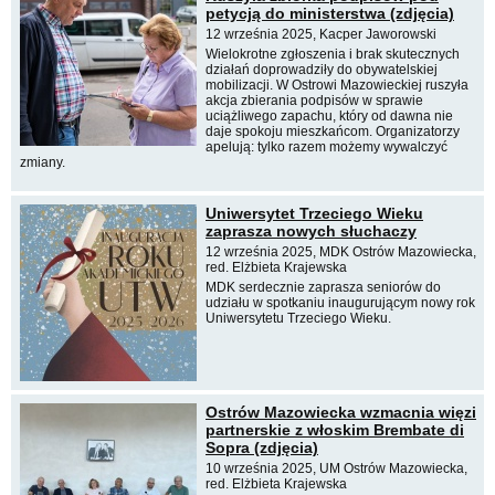
petycją do ministerstwa (zdjęcia)
12 września 2025, Kacper Jaworowski
Wielokrotne zgłoszenia i brak skutecznych
działań doprowadziły do obywatelskiej
mobilizacji. W Ostrowi Mazowieckiej ruszyła
akcja zbierania podpisów w sprawie
uciążliwego zapachu, który od dawna nie
daje spokoju mieszkańcom. Organizatorzy
apelują: tylko razem możemy wywalczyć
zmiany.
Uniwersytet Trzeciego Wieku
zaprasza nowych słuchaczy
12 września 2025, MDK Ostrów Mazowiecka,
red. Elżbieta Krajewska
MDK serdecznie zaprasza seniorów do
udziału w spotkaniu inaugurującym nowy rok
Uniwersytetu Trzeciego Wieku.
Ostrów Mazowiecka wzmacnia więzi
partnerskie z włoskim Brembate di
Sopra (zdjęcia)
10 września 2025, UM Ostrów Mazowiecka,
red. Elżbieta Krajewska