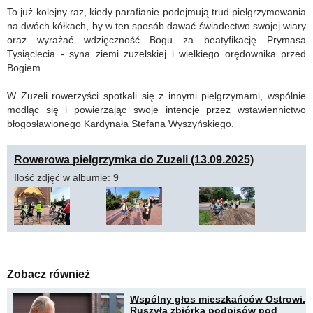
To już kolejny raz, kiedy parafianie podejmują trud pielgrzymowania
na dwóch kółkach, by w ten sposób dawać świadectwo swojej wiary
oraz wyrażać wdzięczność Bogu za beatyfikację Prymasa
Tysiąclecia - syna ziemi zuzelskiej i wielkiego orędownika przed
Bogiem.
W Zuzeli rowerzyści spotkali się z innymi pielgrzymami, wspólnie
modląc się i powierzając swoje intencje przez wstawiennictwo
błogosławionego Kardynała Stefana Wyszyńskiego.
Rowerowa pielgrzymka do Zuzeli (13.09.2025)
Ilość zdjęć w albumie: 9
Zobacz również
Wspólny głos mieszkańców Ostrowi.
Ruszyła zbiórka podpisów pod