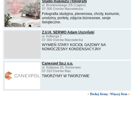
Studio makijażu i fotografii
ul. Broniewskiego 2/5 (I piętro)
07-300 Ostrów Mazowiecka
Fotografia studyjna, plenerowa, chrzty, komunie,
urodziny, portety, zdjęcia biznesowe, sesje
świąteczne.
Z.U.H. SERWO Adam Uszyński
ul. Kolberga 7
07-300 Ostrów Mazowiecka
WYMIEŃ STARY KOCIOŁ GAZOWY NA
NOWOCZESNY KONDENSACYJNY
Canexpol Sp.z o.o.
ul. Kolejowa 25, Komorowo
07-310 Ostrów Maz.
TWORZYMY W TWORZYWIE
+
Dodaj firmę
|
Więcej firm
»