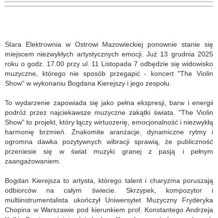
Stara Elektrownia w Ostrowi Mazowieckiej ponownie stanie się
miejscem niezwykłych artystycznych emocji. Już 13 grudnia 2025
roku o godz. 17.00 przy ul. 11 Listopada 7 odbędzie się widowisko
muzyczne, którego nie sposób przegapić - koncert "The Violin
Show" w wykonaniu Bogdana Kierejszy i jego zespołu.
To wydarzenie zapowiada się jako pełna ekspresji, barw i energii
podróż przez najciekawsze muzyczne zakątki świata. "The Violin
Show" to projekt, który łączy wirtuozerię, emocjonalność i niezwykłą
harmonię brzmień. Znakomite aranżacje, dynamiczne rytmy i
ogromna dawka pozytywnych wibracji sprawią, że publiczność
przeniesie się w świat muzyki granej z pasją i pełnym
zaangażowaniem.
Bogdan Kierejsza to artysta, którego talent i charyzma poruszają
odbiorców na całym świecie. Skrzypek, kompozytor i
multiinstrumentalista ukończył Uniwersytet Muzyczny Fryderyka
Chopina w Warszawie pod kierunkiem prof. Konstantego Andrzeja