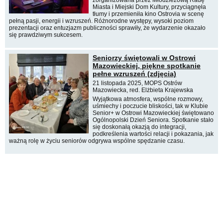
zorganizowana przez Młodzieżową Radę
Miasta i Miejski Dom Kultury, przyciągnęła
tłumy i przemieniła kino Ostrovia w scenę
pełną pasji, energii i wzruszeń. Różnorodne występy, wysoki poziom
prezentacji oraz entuzjazm publiczności sprawiły, że wydarzenie okazało
się prawdziwym sukcesem.
Seniorzy świętowali w Ostrowi
Mazowieckiej, piękne spotkanie
pełne wzruszeń (zdjęcia)
21 listopada 2025, MOPS Ostrów
Mazowiecka, red. Elżbieta Krajewska
Wyjątkowa atmosfera, wspólne rozmowy,
uśmiechy i poczucie bliskości, tak w Klubie
Senior+ w Ostrowi Mazowieckiej świętowano
Ogólnopolski Dzień Seniora. Spotkanie stało
się doskonałą okazją do integracji,
podkreślenia wartości relacji i pokazania, jak
ważną rolę w życiu seniorów odgrywa wspólne spędzanie czasu.