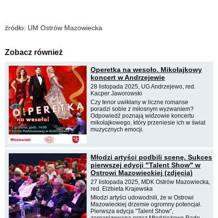
źródło: UM Ostrów Mazowiecka
Zobacz również
Operetka na wesoło. Mikołajkowy
koncert w Andrzejewie
28 listopada 2025, UG Andrzejewo, red.
Kacper Jaworowski
Czy tenor uwikłany w liczne romanse
poradzi sobie z miłosnym wyzwaniem?
Odpowiedź poznają widzowie koncertu
mikołajkowego, który przeniesie ich w świat
muzycznych emocji.
Młodzi artyści podbili scenę. Sukces
pierwszej edycji "Talent Show" w
Ostrowi Mazowieckiej (zdjęcia)
27 listopada 2025, MDK Ostrów Mazowiecka,
red. Elżbieta Krajewska
Młodzi artyści udowodnili, że w Ostrowi
Mazowieckiej drzemie ogromny potencjał.
Pierwsza edycja "Talent Show",