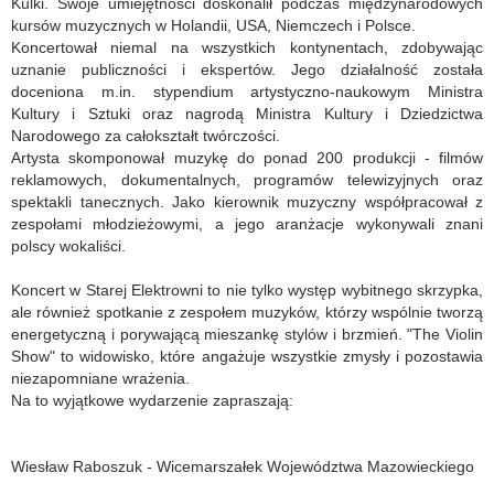
Kulki. Swoje umiejętności doskonalił podczas międzynarodowych
kursów muzycznych w Holandii, USA, Niemczech i Polsce.
Koncertował niemal na wszystkich kontynentach, zdobywając
uznanie publiczności i ekspertów. Jego działalność została
doceniona m.in. stypendium artystyczno-naukowym Ministra
Kultury i Sztuki oraz nagrodą Ministra Kultury i Dziedzictwa
Narodowego za całokształt twórczości.
Artysta skomponował muzykę do ponad 200 produkcji - filmów
reklamowych, dokumentalnych, programów telewizyjnych oraz
spektakli tanecznych. Jako kierownik muzyczny współpracował z
zespołami młodzieżowymi, a jego aranżacje wykonywali znani
polscy wokaliści.
Koncert w Starej Elektrowni to nie tylko występ wybitnego skrzypka,
ale również spotkanie z zespołem muzyków, którzy wspólnie tworzą
energetyczną i porywającą mieszankę stylów i brzmień. "The Violin
Show" to widowisko, które angażuje wszystkie zmysły i pozostawia
niezapomniane wrażenia.
Na to wyjątkowe wydarzenie zapraszają:
Wiesław Raboszuk - Wicemarszałek Województwa Mazowieckiego