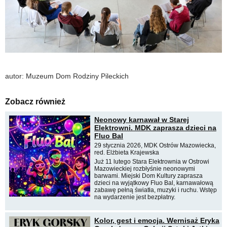
autor: Muzeum Dom Rodziny Pileckich
Zobacz również
Neonowy karnawał w Starej
Elektrowni. MDK zaprasza dzieci na
Fluo Bal
29 stycznia 2026, MDK Ostrów Mazowiecka,
red. Elżbieta Krajewska
Już 11 lutego Stara Elektrownia w Ostrowi
Mazowieckiej rozbłyśnie neonowymi
barwami. Miejski Dom Kultury zaprasza
dzieci na wyjątkowy Fluo Bal, karnawałową
zabawę pełną światła, muzyki i ruchu. Wstęp
na wydarzenie jest bezpłatny.
Kolor, gest i emocja. Wernisaż Eryka