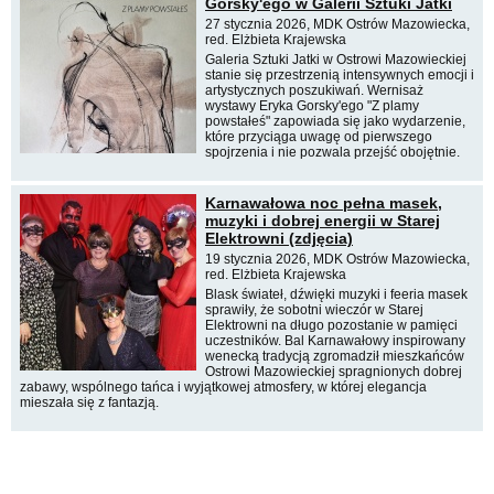
Gorsky'ego w Galerii Sztuki Jatki
27 stycznia 2026, MDK Ostrów Mazowiecka,
red. Elżbieta Krajewska
Galeria Sztuki Jatki w Ostrowi Mazowieckiej
stanie się przestrzenią intensywnych emocji i
artystycznych poszukiwań. Wernisaż
wystawy Eryka Gorsky'ego "Z plamy
powstałeś" zapowiada się jako wydarzenie,
które przyciąga uwagę od pierwszego
spojrzenia i nie pozwala przejść obojętnie.
Karnawałowa noc pełna masek,
muzyki i dobrej energii w Starej
Elektrowni (zdjęcia)
19 stycznia 2026, MDK Ostrów Mazowiecka,
red. Elżbieta Krajewska
Blask świateł, dźwięki muzyki i feeria masek
sprawiły, że sobotni wieczór w Starej
Elektrowni na długo pozostanie w pamięci
uczestników. Bal Karnawałowy inspirowany
wenecką tradycją zgromadził mieszkańców
Ostrowi Mazowieckiej spragnionych dobrej
zabawy, wspólnego tańca i wyjątkowej atmosfery, w której elegancja
mieszała się z fantazją.