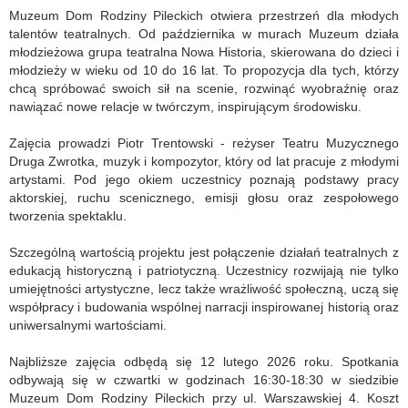
Muzeum Dom Rodziny Pileckich otwiera przestrzeń dla młodych
talentów teatralnych. Od października w murach Muzeum działa
młodzieżowa grupa teatralna Nowa Historia, skierowana do dzieci i
młodzieży w wieku od 10 do 16 lat. To propozycja dla tych, którzy
chcą spróbować swoich sił na scenie, rozwinąć wyobraźnię oraz
nawiązać nowe relacje w twórczym, inspirującym środowisku.
Zajęcia prowadzi Piotr Trentowski - reżyser Teatru Muzycznego
Druga Zwrotka, muzyk i kompozytor, który od lat pracuje z młodymi
artystami. Pod jego okiem uczestnicy poznają podstawy pracy
aktorskiej, ruchu scenicznego, emisji głosu oraz zespołowego
tworzenia spektaklu.
Szczególną wartością projektu jest połączenie działań teatralnych z
edukacją historyczną i patriotyczną. Uczestnicy rozwijają nie tylko
umiejętności artystyczne, lecz także wrażliwość społeczną, uczą się
współpracy i budowania wspólnej narracji inspirowanej historią oraz
uniwersalnymi wartościami.
Najbliższe zajęcia odbędą się 12 lutego 2026 roku. Spotkania
odbywają się w czwartki w godzinach 16:30-18:30 w siedzibie
Muzeum Dom Rodziny Pileckich przy ul. Warszawskiej 4. Koszt