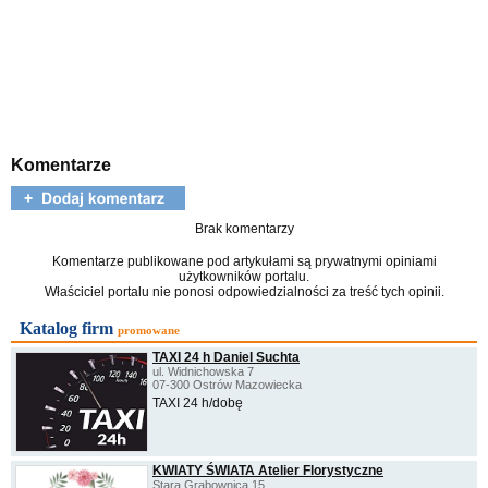
Komentarze
Brak komentarzy
Komentarze publikowane pod artykułami są prywatnymi opiniami
użytkowników portalu.
Właściciel portalu nie ponosi odpowiedzialności za treść tych opinii.
Katalog firm
promowane
TAXI 24 h Daniel Suchta
ul. Widnichowska 7
07-300 Ostrów Mazowiecka
TAXI 24 h/dobę
KWIATY ŚWIATA Atelier Florystyczne
Stara Grabownica 15