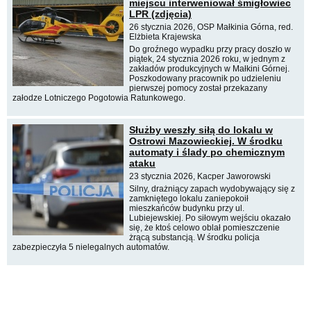
miejscu interweniował śmigłowiec
LPR (zdjęcia)
26 stycznia 2026, OSP Małkinia Górna, red.
Elżbieta Krajewska
Do groźnego wypadku przy pracy doszło w
piątek, 24 stycznia 2026 roku, w jednym z
zakładów produkcyjnych w Małkini Górnej.
Poszkodowany pracownik po udzieleniu
pierwszej pomocy został przekazany
załodze Lotniczego Pogotowia Ratunkowego.
Służby weszły siłą do lokalu w
Ostrowi Mazowieckiej. W środku
automaty i ślady po chemicznym
ataku
23 stycznia 2026, Kacper Jaworowski
Silny, drażniący zapach wydobywający się z
zamkniętego lokalu zaniepokoił
mieszkańców budynku przy ul.
Lubiejewskiej. Po siłowym wejściu okazało
się, że ktoś celowo oblał pomieszczenie
żrącą substancją. W środku policja
zabezpieczyła 5 nielegalnych automatów.