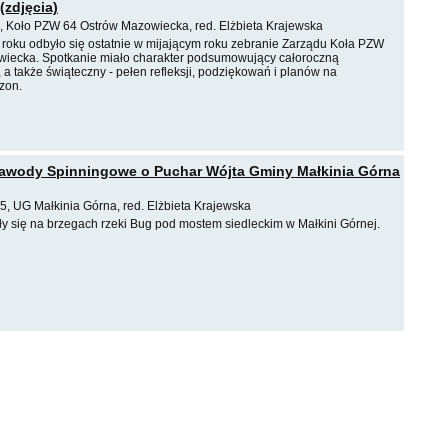
(zdjęcia)
, Koło PZW 64 Ostrów Mazowiecka, red. Elżbieta Krajewska
 roku odbyło się ostatnie w mijającym roku zebranie Zarządu Koła PZW
iecka. Spotkanie miało charakter podsumowujący całoroczną
, a także świąteczny - pełen refleksji, podziękowań i planów na
zon.
Zawody Spinningowe o Puchar Wójta Gminy Małkinia Górna
5, UG Małkinia Górna, red. Elżbieta Krajewska
 się na brzegach rzeki Bug pod mostem siedleckim w Małkini Górnej.