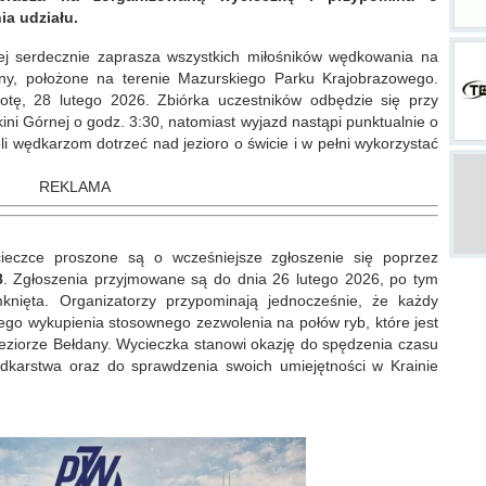
ia udziału.
j serdecznie zaprasza wszystkich miłośników wędkowania na
ny, położone na terenie Mazurskiego Parku Krajobrazowego.
tę, 28 lutego 2026. Zbiórka uczestników odbędzie się przy
ni Górnej o godz. 3:30, natomiast wyjazd nastąpi punktualnie o
 wędkarzom dotrzeć nad jezioro o świcie i w pełni wykorzystać
REKLAMA
eczce proszone są o wcześniejsze zgłoszenie się poprzez
8
. Zgłoszenia przyjmowane są do dnia 26 lutego 2026, po tym
mknięta. Organizatorzy przypominają jednocześnie, że każdy
go wykupienia stosownego zezwolenia na połów ryb, które jest
eziorze Bełdany. Wycieczka stanowi okazję do spędzenia czasu
dkarstwa oraz do sprawdzenia swoich umiejętności w Krainie