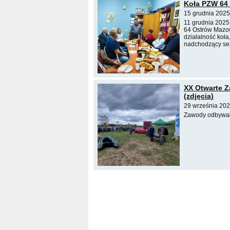
Koła PZW 64 
15 grudnia 2025
11 grudnia 2025
64 Ostrów Mazow
działalność koła
nadchodzący se
XX Otwarte 
(zdjęcia)
29 września 202
Zawody odbywały