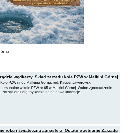
Górna
ządzie wędkarzy. Skład zarządu koła PZW w Małkini Górnej
, Koło PZW nr 65 Małkinia Górna, red. Kacper Jaworowski
 personalne w kole PZW nr 65 w Małkini Górnej. Walne zgromadzenie
a, zarząd oraz organy kontrolne na nową kadencję.
 roku i świąteczna atmosfera. Ostatnie zebranie Zarządu