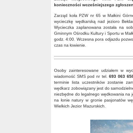
konieczności wcześniejszego zgłoszen
Zarząd koła PZW nr 65 w Małkini Górne
wycieczkę wędkarską nad jezioro Bełda
Wycieczka zaplanowana została na sobo
Gminnym Ośrodku Kultury i Sportu w Małki
godz. 4:00. Wczesna pora odjazdu pozwoli
czas na łowienie.
Osoby zainteresowane udziałem w wyci
wiadomość SMS pod nr tel.
693 063 65
terminie lista uczestników zostanie za
wędkarz zobowiązany jest do samodzielne
niezbędne do legalnego wędkowania na j
na łonie natury w gronie pasjonatów wę
Wielkich Jezior Mazurskich.