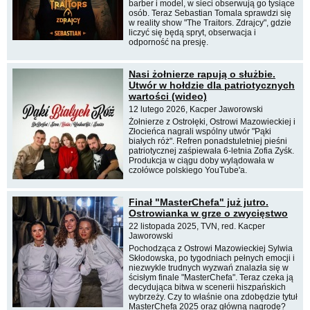
barber i model, w sieci obserwują go tysiące
osób. Teraz Sebastian Tomala sprawdzi się
w reality show "The Traitors. Zdrajcy", gdzie
liczyć się będą spryt, obserwacja i
odporność na presję.
Nasi żołnierze rapują o służbie.
Utwór w hołdzie dla patriotycznych
wartości (wideo)
12 lutego 2026, Kacper Jaworowski
Żołnierze z Ostrołęki, Ostrowi Mazowieckiej i
Złocieńca nagrali wspólny utwór "Pąki
białych róż". Refren ponadstuletniej pieśni
patriotycznej zaśpiewała 6-letnia Zofia Zyśk.
Produkcja w ciągu doby wylądowała w
czołówce polskiego YouTube'a.
Finał "MasterChefa" już jutro.
Ostrowianka w grze o zwycięstwo
22 listopada 2025, TVN, red. Kacper
Jaworowski
Pochodząca z Ostrowi Mazowieckiej Sylwia
Skłodowska, po tygodniach pełnych emocji i
niezwykle trudnych wyzwań znalazła się w
ścisłym finale "MasterChefa". Teraz czeka ją
decydująca bitwa w scenerii hiszpańskich
wybrzeży. Czy to właśnie ona zdobędzie tytuł
MasterChefa 2025 oraz główną nagrodę?