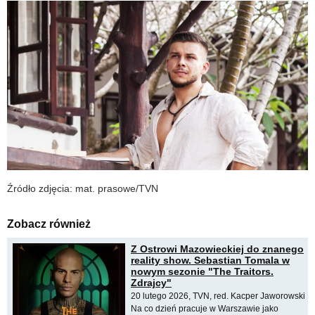
Źródło zdjęcia: mat. prasowe/TVN
Zobacz również
Z Ostrowi Mazowieckiej do znanego
reality show. Sebastian Tomala w
nowym sezonie "The Traitors.
Zdrajcy"
20 lutego 2026, TVN, red. Kacper Jaworowski
Na co dzień pracuje w Warszawie jako