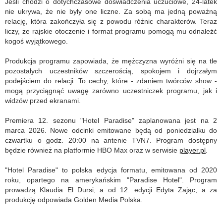
Jeśli chodzi o dotychczasowe doświadczenia uczuciowe, 24-latek
nie ukrywa, że nie były one liczne. Za sobą ma jedną poważną
relację, która zakończyła się z powodu różnic charakterów. Teraz
liczy, że rajskie otoczenie i format programu pomogą mu odnaleźć
kogoś wyjątkowego.
Produkcja programu zapowiada, że mężczyzna wyróżni się na tle
pozostałych uczestników szczerością, spokojem i dojrzałym
podejściem do relacji. To cechy, które - zdaniem twórców show -
mogą przyciągnąć uwagę zarówno uczestniczek programu, jak i
widzów przed ekranami.
Premiera 12. sezonu "Hotel Paradise" zaplanowana jest na 2
marca 2026. Nowe odcinki emitowane będą od poniedziałku do
czwartku o godz. 20:00 na antenie TVN7. Program dostępny
będzie również na platformie HBO Max oraz w serwisie
player.pl
.
"Hotel Paradise" to polska edycja formatu, emitowana od 2020
roku, opartego na amerykańskim "Paradise Hotel". Program
prowadzą Klaudia El Dursi, a od 12. edycji Edyta Zając, a za
produkcję odpowiada Golden Media Polska.