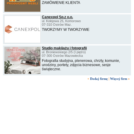
ZAMÓWIENIE KLIENTA
Canexpol Sp.z o.o.
ul. Kolejowa 25, Komorowo
07-310 Ostrów Maz.
TWORZYMY W TWORZYWIE
Studio makijażu i fotografii
ul. Broniewskiego 2/5 (I piętro)
07-300 Ostrów Mazowiecka
Fotografia studyjna, plenerowa, chrzty, komunie,
urodziny, portety, zdjęcia biznesowe, sesje
świąteczne.
+
Dodaj firmę
|
Więcej firm
»