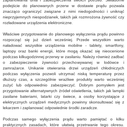
zaplanowania dnia i zabezpieczenia swoich potrzeb. Świadome
podejście do planowanych przerw w dostawie prądu pozwala
znacząco ograniczyć związane z nimi niedogodności i uniknąć
nieprzyjemnych niespodzianek, takich jak rozmrożona żywność czy
rozładowane urządzenia elektroniczne.
Właściwe przygotowanie do planowego wyłączenia prądu powinno
rozpocząć się już dzień wcześniej. Przede wszystkim warto
naładować wszystkie urządzenia mobilne - tablety, smartfony,
laptopy oraz banki energii, które mogą okazać się nieocenione
podczas kilkugodzinnej przerwy w zasilaniu. Należy również zadbać
o zabezpieczenie żywności przechowywanej w lodówce i
zamrażarce. Unikanie otwierania drzwi urządzeń chłodniczych
podczas wyłączenia pozwoli utrzymać niską temperaturę przez
dłuższy czas, a szczególnie wrażliwe produkty warto wcześniej
zużyć lub odpowiednio zabezpieczyć. Dobrym pomysłem jest
przygotowanie alternatywnych źródeł oświetlenia, takich jak lampki
zasilane bateriami, latarki czy świece, a osoby korzystające z
elektrycznych urządzeń medycznych powinny skonsultować się z
lekarzem i zaplanować odpowiednie środki zaradcze.
Podczas samego wyłączenia prądu warto pamiętać o kilku
praktycznych zasadach, które ułatwią przetrwanie tego okresu.