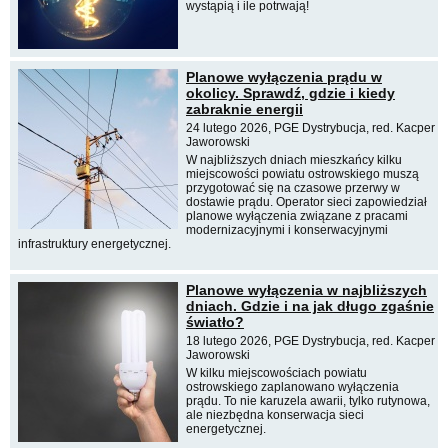
wystąpią i ile potrwają!
Planowe wyłączenia prądu w
okolicy. Sprawdź, gdzie i kiedy
zabraknie energii
24 lutego 2026, PGE Dystrybucja, red. Kacper
Jaworowski
W najbliższych dniach mieszkańcy kilku
miejscowości powiatu ostrowskiego muszą
przygotować się na czasowe przerwy w
dostawie prądu. Operator sieci zapowiedział
planowe wyłączenia związane z pracami
modernizacyjnymi i konserwacyjnymi
infrastruktury energetycznej.
Planowe wyłączenia w najbliższych
dniach. Gdzie i na jak długo zgaśnie
światło?
18 lutego 2026, PGE Dystrybucja, red. Kacper
Jaworowski
W kilku miejscowościach powiatu
ostrowskiego zaplanowano wyłączenia
prądu. To nie karuzela awarii, tylko rutynowa,
ale niezbędna konserwacja sieci
energetycznej.