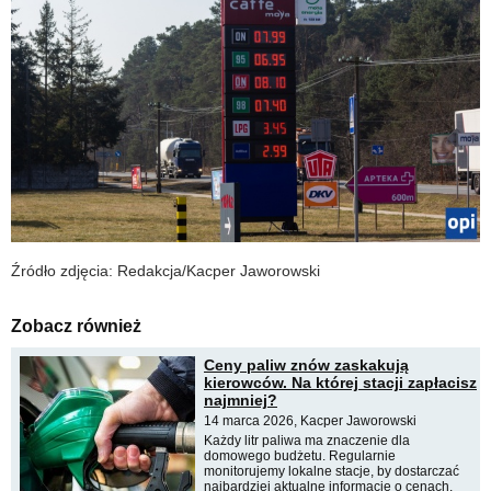
Źródło zdjęcia: Redakcja/Kacper Jaworowski
Zobacz również
Ceny paliw znów zaskakują
kierowców. Na której stacji zapłacisz
najmniej?
14 marca 2026, Kacper Jaworowski
Każdy litr paliwa ma znaczenie dla
domowego budżetu. Regularnie
monitorujemy lokalne stacje, by dostarczać
najbardziej aktualne informacje o cenach.