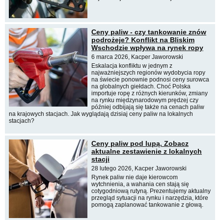
Ceny paliw - czy tankowanie znów
podrożeje? Konflikt na Bliskim
Wschodzie wpływa na rynek ropy
6 marca 2026, Kacper Jaworowski
Eskalacja konfliktu w jednym z
najważniejszych regionów wydobycia ropy
na świecie ponownie podnosi ceny surowca
na globalnych giełdach. Choć Polska
importuje ropę z różnych kierunków, zmiany
na rynku międzynarodowym prędzej czy
później odbijają się także na cenach paliw
na krajowych stacjach. Jak wyglądają dzisiaj ceny paliw na lokalnych
stacjach?
Ceny paliw pod lupą. Zobacz
aktualne zestawienie z lokalnych
stacji
28 lutego 2026, Kacper Jaworowski
Rynek paliw nie daje kierowcom
wytchnienia, a wahania cen stają się
cotygodniową rutyną. Prezentujemy aktualny
przegląd sytuacji na rynku i narzędzia, które
pomogą zaplanować tankowanie z głową.