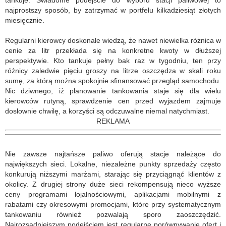
tankuje. Świadome podejście do wyboru stacji paliwowej to
najprostszy sposób, by zatrzymać w portfelu kilkadziesiąt złotych
miesięcznie.
Regularni kierowcy doskonale wiedzą, że nawet niewielka różnica w
cenie za litr przekłada się na konkretne kwoty w dłuższej
perspektywie. Kto tankuje pełny bak raz w tygodniu, ten przy
różnicy zaledwie pięciu groszy na litrze oszczędza w skali roku
sumę, za którą można spokojnie sfinansować przegląd samochodu.
Nic dziwnego, iż planowanie tankowania staje się dla wielu
kierowców rutyną, sprawdzenie cen przed wyjazdem zajmuje
dosłownie chwilę, a korzyści są odczuwalne niemal natychmiast.
REKLAMA
Nie zawsze najtańsze paliwo oferują stacje należące do
największych sieci. Lokalne, niezależne punkty sprzedaży często
konkurują niższymi marżami, starając się przyciągnąć klientów z
okolicy. Z drugiej strony duże sieci rekompensują nieco wyższe
ceny programami lojalnościowymi, aplikacjami mobilnymi z
rabatami czy okresowymi promocjami, które przy systematycznym
tankowaniu również pozwalają sporo zaoszczędzić.
Najrozsądniejszym podejściem jest regularne porównywanie ofert i