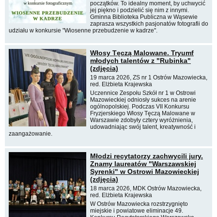
początków. To idealny moment, by uchwycić
jej piękno i podzielić się nim z innymi.
Gminna Biblioteka Publiczna w Wąsewie
zaprasza wszystkich pasjonatów fotografii do
udziału w konkursie "Wiosenne przebudzenie w kadrze".
Włosy Tęczą Malowane. Tryumf
młodych talentów z "Rubinka"
(zdjęcia)
19 marca 2026, ZS nr 1 Ostrów Mazowiecka,
red. Elżbieta Krajewska
Uczennice Zespołu Szkół nr 1 w Ostrowi
Mazowieckiej odniosły sukces na arenie
ogólnopolskiej. Podczas VII Konkursu
Fryzjerskiego Włosy Tęczą Malowane w
Warszawie zdobyły cztery wyróżnienia,
udowadniając swój talent, kreatywność i
zaangażowanie.
Młodzi recytatorzy zachwycili jury.
Znamy laureatów "Warszawskiej
Syrenki" w Ostrowi Mazowieckiej
(zdjęcia)
18 marca 2026, MDK Ostrów Mazowiecka,
red. Elżbieta Krajewska
W Ostrów Mazowiecka rozstrzygnięto
miejskie i powiatowe eliminacje 49.