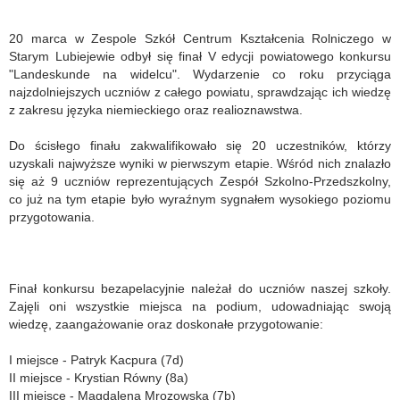
20 marca w Zespole Szkół Centrum Kształcenia Rolniczego w
Starym Lubiejewie odbył się finał V edycji powiatowego konkursu
"Landeskunde na widelcu". Wydarzenie co roku przyciąga
najzdolniejszych uczniów z całego powiatu, sprawdzając ich wiedzę
z zakresu języka niemieckiego oraz realioznawstwa.
Do ścisłego finału zakwalifikowało się 20 uczestników, którzy
uzyskali najwyższe wyniki w pierwszym etapie. Wśród nich znalazło
się aż 9 uczniów reprezentujących Zespół Szkolno-Przedszkolny,
co już na tym etapie było wyraźnym sygnałem wysokiego poziomu
przygotowania.
Finał konkursu bezapelacyjnie należał do uczniów naszej szkoły.
Zajęli oni wszystkie miejsca na podium, udowadniając swoją
wiedzę, zaangażowanie oraz doskonałe przygotowanie:
I miejsce - Patryk Kacpura (7d)
II miejsce - Krystian Równy (8a)
III miejsce - Magdalena Mrozowska (7b)