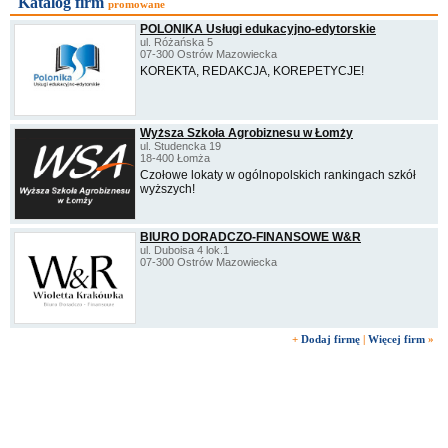
Katalog firm
promowane
POLONIKA Usługi edukacyjno-edytorskie
ul. Różańska 5
07-300 Ostrów Mazowiecka
KOREKTA, REDAKCJA, KOREPETYCJE!
Wyższa Szkoła Agrobiznesu w Łomży
ul. Studencka 19
18-400 Łomża
Czołowe lokaty w ogólnopolskich rankingach szkół
wyższych!
BIURO DORADCZO-FINANSOWE W&R
ul. Duboisa 4 lok.1
07-300 Ostrów Mazowiecka
+
Dodaj firmę
|
Więcej firm
»