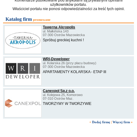
Komentarze publikowane pod artykułami są prywatnymi opiniami
użytkowników portalu.
Właściciel portalu nie ponosi odpowiedzialności za treść tych opinii.
Katalog firm
promowane
Tawerna Akropolis
ul. Małkińska 143
07-300 Ostrów Mazowiecka
Spróbuj greckiej kuchni !
WRI-Deweloper
ul. Kolarska 26 (przy placu budowy)
07-300 Ostrów Mazowiecka
APARTAMENTY KOLARSKA - ETAP III
Canexpol Sp.z o.o.
ul. Kolejowa 25, Komorowo
07-310 Ostrów Maz.
TWORZYMY W TWORZYWIE
+
Dodaj firmę
|
Więcej firm
»