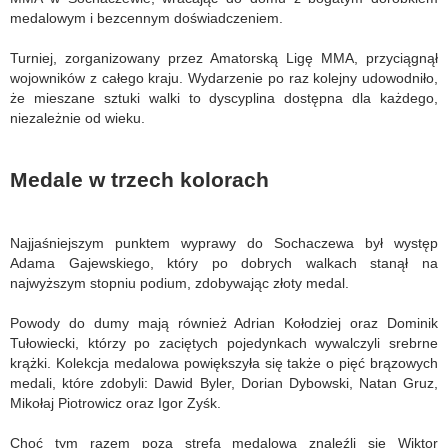
medalowym i bezcennym doświadczeniem.
Turniej, zorganizowany przez Amatorską Ligę MMA, przyciągnął
wojowników z całego kraju. Wydarzenie po raz kolejny udowodniło,
że mieszane sztuki walki to dyscyplina dostępna dla każdego,
niezależnie od wieku.
Medale w trzech kolorach
Najjaśniejszym punktem wyprawy do Sochaczewa był występ
Adama Gajewskiego, który po dobrych walkach stanął na
najwyższym stopniu podium, zdobywając złoty medal.
Powody do dumy mają również Adrian Kołodziej oraz Dominik
Tułowiecki, którzy po zaciętych pojedynkach wywalczyli srebrne
krążki. Kolekcja medalowa powiększyła się także o pięć brązowych
medali, które zdobyli: Dawid Byler, Dorian Dybowski, Natan Gruz,
Mikołaj Piotrowicz oraz Igor Zyśk.
Choć tym razem poza strefą medalową znaleźli się Wiktor