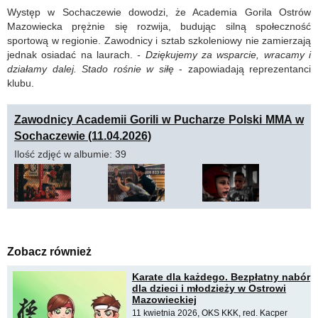
Występ w Sochaczewie dowodzi, że Academia Gorila Ostrów
Mazowiecka prężnie się rozwija, budując silną społeczność
sportową w regionie. Zawodnicy i sztab szkoleniowy nie zamierzają
jednak osiadać na laurach.
- Dziękujemy za wsparcie, wracamy i
działamy dalej. Stado rośnie w siłę
- zapowiadają reprezentanci
klubu.
Zawodnicy Academii Gorili w Pucharze Polski MMA w
Sochaczewie (11.04.2026)
Ilość zdjęć w albumie: 39
Zobacz również
Karate dla każdego. Bezpłatny nabór
dla dzieci i młodzieży w Ostrowi
Mazowieckiej
11 kwietnia 2026, OKS KKK, red. Kacper