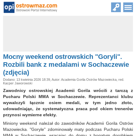
Mocny weekend ostrowskich "Goryli".
Rozbili bank z medalami w Sochaczewie
(zdjęcia)
Dodano: 13 kwietnia 2026 18:39, Autor: Academia Gorila Ostrów Mazowiecka, red.
Kacper Jaworowski
Zawodnicy ostrowskiej Academii Gorila wrócili z tarczą z
Pucharu Polski MMA w Sochaczewie. Reprezentanci klubu
wywalczyli łącznie osiem medali, w tym jedno złoto,
udowadniając, że systematyczna praca pod okiem trenerów
przynosi wymierne efekty.
Miniony weekend należał do zawodników Academii Gorila Ostrów
Mazowiecka. "Goryle" zdominowały maty podczas Pucharu Polski
MMA w Sochaczewie, wracając do domu z bogatym dorobkiem