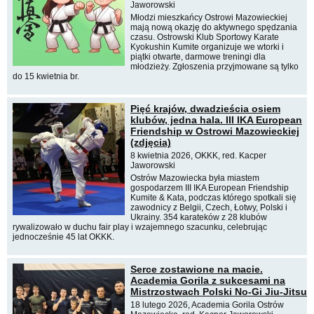
Jaworowski
Młodzi mieszkańcy Ostrowi Mazowieckiej
mają nową okazję do aktywnego spędzania
czasu. Ostrowski Klub Sportowy Karate
Kyokushin Kumite organizuje we wtorki i
piątki otwarte, darmowe treningi dla
młodzieży. Zgłoszenia przyjmowane są tylko
do 15 kwietnia br.
Pięć krajów, dwadzieścia osiem
klubów, jedna hala. III IKA European
Friendship w Ostrowi Mazowieckiej
(zdjęcia)
8 kwietnia 2026, OKKK, red. Kacper
Jaworowski
Ostrów Mazowiecka była miastem
gospodarzem III IKA European Friendship
Kumite & Kata, podczas którego spotkali się
zawodnicy z Belgii, Czech, Łotwy, Polski i
Ukrainy. 354 karateków z 28 klubów
rywalizowało w duchu fair play i wzajemnego szacunku, celebrując
jednocześnie 45 lat OKKK.
Serce zostawione na macie.
Academia Gorila z sukcesami na
Mistrzostwach Polski No-Gi Jiu-Jitsu
18 lutego 2026, Academia Gorila Ostrów