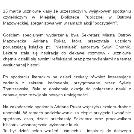
15 marca uczniowie klasy 1e uczestniczyli w wyjątkowym spotkaniu
czytelniczym w Miejskiej Bibliotece Publicznej w Ostrowi
Mazowieckiej, zorganizowanym w ramach akcji "poczytaMY".
Gościem specjalnym wydarzenia była Sekretarz Miasta Ostrów
Mazowiecka, Adriana Rukat, która przeczytała uczniom
poruszającą książkę pt. "Nieśmiałek" autorstwa Sylwii Chutnik.
Lektura stała się inspiracją do ciekawej rozmowy - uczniowie
chętnie dzielili się swoimi refleksjami oraz przemyśleniami na temat
wysłuchanej historii.
Po spotkaniu literackim na dzieci czekały również interesujące
zadania z zakresu kodowania, przygotowane przez Sylwię
Tryniszewską. Była to doskonała okazja do połączenia nauki z
zabawą oraz rozwijania nowych umiejętności.
Na zakończenie spotkania Adriana Rukat wręczyła uczniom drobne
upominki. W ramach podziękowania za ciepłe przyjęcie i wspólnie
spędzony czas, dzieci przekazały Sekretarz oraz pracownikom
biblioteki własnoręcznie wykonane laurki.
To był dzień pełen wrażeń, uśmiechu i inspiracji do dalszego