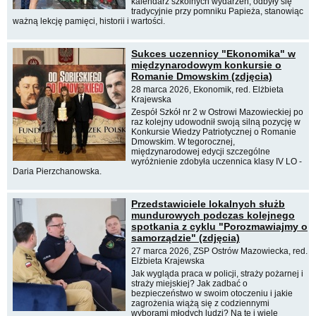
kalendarz szkolnych wydarzeń, odbyły się
tradycyjnie przy pomniku Papieża, stanowiąc
ważną lekcję pamięci, historii i wartości.
Sukces uczennicy "Ekonomika" w
międzynarodowym konkursie o
Romanie Dmowskim (zdjęcia)
28 marca 2026, Ekonomik, red. Elżbieta
Krajewska
Zespół Szkół nr 2 w Ostrowi Mazowieckiej po
raz kolejny udowodnił swoją silną pozycję w
Konkursie Wiedzy Patriotycznej o Romanie
Dmowskim. W tegorocznej,
międzynarodowej edycji szczególne
wyróżnienie zdobyła uczennica klasy IV LO -
Daria Pierzchanowska.
Przedstawiciele lokalnych służb
mundurowych podczas kolejnego
spotkania z cyklu "Porozmawiajmy o
samorządzie" (zdjęcia)
27 marca 2026, ZSP Ostrów Mazowiecka, red.
Elżbieta Krajewska
Jak wygląda praca w policji, straży pożarnej i
straży miejskiej? Jak zadbać o
bezpieczeństwo w swoim otoczeniu i jakie
zagrożenia wiążą się z codziennymi
wyborami młodych ludzi? Na te i wiele