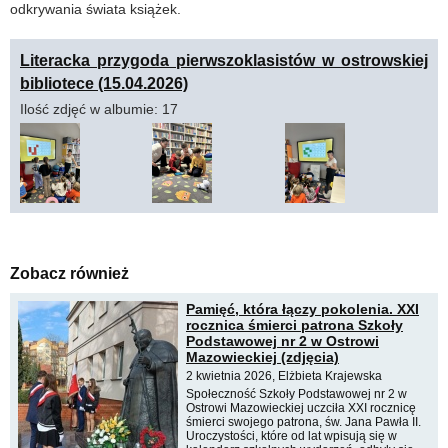
odkrywania świata książek.
Literacka przygoda pierwszoklasistów w ostrowskiej
bibliotece (15.04.2026)
Ilość zdjęć w albumie: 17
Zobacz również
Pamięć, która łączy pokolenia. XXI
rocznica śmierci patrona Szkoły
Podstawowej nr 2 w Ostrowi
Mazowieckiej (zdjęcia)
2 kwietnia 2026, Elżbieta Krajewska
Społeczność Szkoły Podstawowej nr 2 w
Ostrowi Mazowieckiej uczciła XXI rocznicę
śmierci swojego patrona, św. Jana Pawła II.
Uroczystości, które od lat wpisują się w