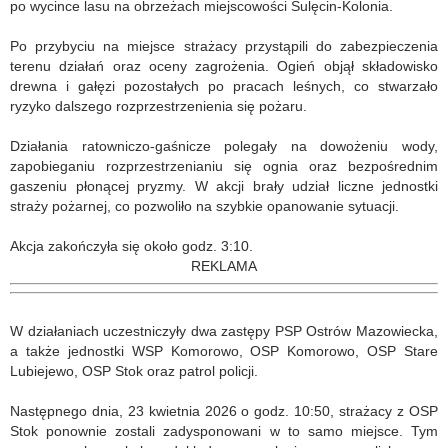
po wycince lasu na obrzeżach miejscowości Sulęcin-Kolonia.
Po przybyciu na miejsce strażacy przystąpili do zabezpieczenia
terenu działań oraz oceny zagrożenia. Ogień objął składowisko
drewna i gałęzi pozostałych po pracach leśnych, co stwarzało
ryzyko dalszego rozprzestrzenienia się pożaru.
Działania ratowniczo-gaśnicze polegały na dowożeniu wody,
zapobieganiu rozprzestrzenianiu się ognia oraz bezpośrednim
gaszeniu płonącej pryzmy. W akcji brały udział liczne jednostki
straży pożarnej, co pozwoliło na szybkie opanowanie sytuacji.
Akcja zakończyła się około godz. 3:10.
REKLAMA
W działaniach uczestniczyły dwa zastępy PSP Ostrów Mazowiecka,
a także jednostki WSP Komorowo, OSP Komorowo, OSP Stare
Lubiejewo, OSP Stok oraz patrol policji.
Następnego dnia, 23 kwietnia 2026 o godz. 10:50, strażacy z OSP
Stok ponownie zostali zadysponowani w to samo miejsce. Tym