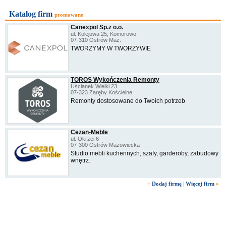
Katalog firm
promowane
Canexpol Sp.z o.o.
ul. Kolejowa 25, Komorowo
07-310 Ostrów Maz.
TWORZYMY W TWORZYWIE
TOROS Wykończenia Remonty
Uścianek Wielki 23
07-323 Zaręby Kościelne
Remonty dostosowane do Twoich potrzeb
Cezan-Meble
ul. Okrzei 6
07-300 Ostrów Mazowiecka
Studio mebli kuchennych, szafy, garderoby, zabudowy
wnętrz.
+
Dodaj firmę
|
Więcej firm
»