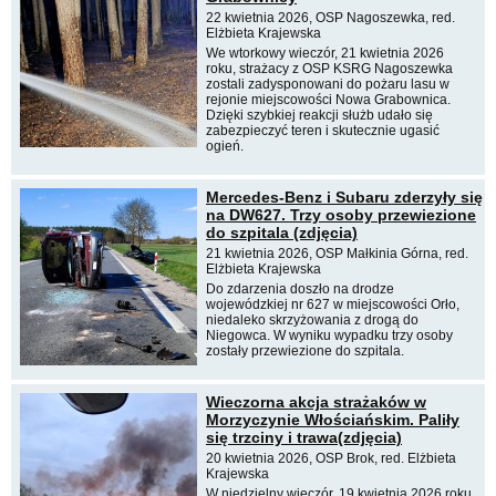
22 kwietnia 2026, OSP Nagoszewka, red.
Elżbieta Krajewska
We wtorkowy wieczór, 21 kwietnia 2026
roku, strażacy z OSP KSRG Nagoszewka
zostali zadysponowani do pożaru lasu w
rejonie miejscowości Nowa Grabownica.
Dzięki szybkiej reakcji służb udało się
zabezpieczyć teren i skutecznie ugasić
ogień.
Mercedes-Benz i Subaru zderzyły się
na DW627. Trzy osoby przewiezione
do szpitala (zdjęcia)
21 kwietnia 2026, OSP Małkinia Górna, red.
Elżbieta Krajewska
Do zdarzenia doszło na drodze
wojewódzkiej nr 627 w miejscowości Orło,
niedaleko skrzyżowania z drogą do
Niegowca. W wyniku wypadku trzy osoby
zostały przewiezione do szpitala.
Wieczorna akcja strażaków w
Morzyczynie Włościańskim. Paliły
się trzciny i trawa(zdjęcia)
20 kwietnia 2026, OSP Brok, red. Elżbieta
Krajewska
W niedzielny wieczór, 19 kwietnia 2026 roku,