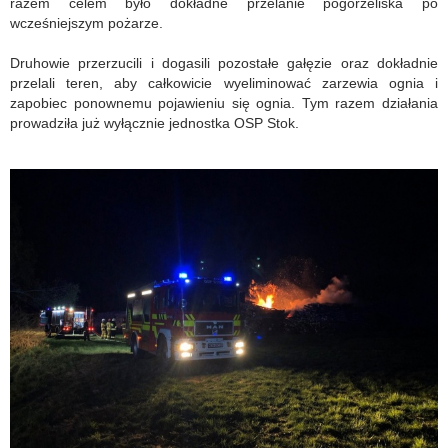
razem celem było dokładne przelanie pogorzeliska po
wcześniejszym pożarze.
Druhowie przerzucili i dogasili pozostałe gałęzie oraz dokładnie
przelali teren, aby całkowicie wyeliminować zarzewia ognia i
zapobiec ponownemu pojawieniu się ognia. Tym razem działania
prowadziła już wyłącznie jednostka OSP Stok.