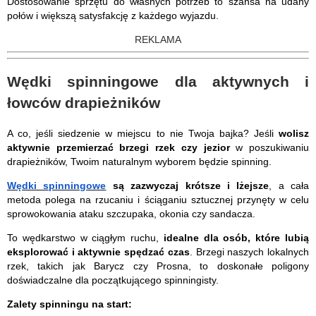
Dostosowanie sprzętu do własnych potrzeb to szansa na udany
połów i większą satysfakcję z każdego wyjazdu.
REKLAMA
Wędki spinningowe dla aktywnych i
łowców drapieżników
A co, jeśli siedzenie w miejscu to nie Twoja bajka? Jeśli
wolisz
aktywnie przemierzać brzegi rzek czy jezior
w poszukiwaniu
drapieżników, Twoim naturalnym wyborem będzie spinning.
Wędki spinningowe
są zazwyczaj krótsze i lżejsze
, a cała
metoda polega na rzucaniu i ściąganiu sztucznej przynęty w celu
sprowokowania ataku szczupaka, okonia czy sandacza.
To wędkarstwo w ciągłym ruchu,
idealne dla osób, które lubią
eksplorować i aktywnie spędzać czas
. Brzegi naszych lokalnych
rzek, takich jak Barycz czy Prosna, to doskonałe poligony
doświadczalne dla początkującego spinningisty.
Zalety spinningu na start: