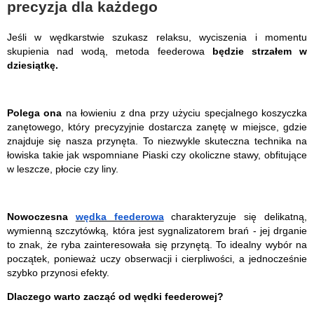
precyzja dla każdego
Jeśli w wędkarstwie szukasz relaksu, wyciszenia i momentu
skupienia nad wodą, metoda feederowa
będzie strzałem w
dziesiątkę.
Polega ona
na łowieniu z dna przy użyciu specjalnego koszyczka
zanętowego, który precyzyjnie dostarcza zanętę w miejsce, gdzie
znajduje się nasza przynęta. To niezwykle skuteczna technika na
łowiska takie jak wspomniane Piaski czy okoliczne stawy, obfitujące
w leszcze, płocie czy liny.
Nowoczesna
wędka feederowa
charakteryzuje się delikatną,
wymienną szczytówką, która jest sygnalizatorem brań - jej drganie
to znak, że ryba zainteresowała się przynętą. To idealny wybór na
początek, ponieważ uczy obserwacji i cierpliwości, a jednocześnie
szybko przynosi efekty.
Dlaczego warto zacząć od wędki feederowej?