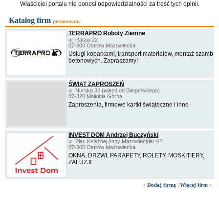
Właściciel portalu nie ponosi odpowiedzialności za treść tych opinii.
Katalog firm
promowane
TERRAPRO Roboty Ziemne
ul. Rataja 22
07-300 Ostrów Mazowiecka
Usługi koparkami, transport materiałów, montaż szamb
betonowych. Zapraszamy!
ŚWIAT ZAPROSZEŃ
ul. Nurska 33 (wjazd od Biegańskiego)
07-320 Małkinia Górna
Zaproszenia, firmowe kartki świąteczne i inne
INVEST DOM Andrzej Buczyński
ul. Plac Księżnej Anny Mazowieckiej 4/2
07-300 Ostrów Mazowiecka
OKNA, DRZWI, PARAPETY, ROLETY, MOSKITIERY,
ŻALUZJE
+
Dodaj firmę
|
Więcej firm
»