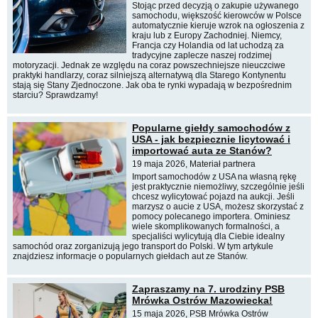
Stojąc przed decyzją o zakupie używanego
samochodu, większość kierowców w Polsce
automatycznie kieruje wzrok na ogłoszenia z
kraju lub z Europy Zachodniej. Niemcy,
Francja czy Holandia od lat uchodzą za
tradycyjne zaplecze naszej rodzimej
motoryzacji. Jednak ze względu na coraz powszechniejsze nieuczciwe
praktyki handlarzy, coraz silniejszą alternatywą dla Starego Kontynentu
stają się Stany Zjednoczone. Jak oba te rynki wypadają w bezpośrednim
starciu? Sprawdzamy!
Popularne giełdy samochodów z
USA - jak bezpiecznie licytować i
importować auta ze Stanów?
19 maja 2026, Materiał partnera
Import samochodów z USA na własną rękę
jest praktycznie niemożliwy, szczególnie jeśli
chcesz wylicytować pojazd na aukcji. Jeśli
marzysz o aucie z USA, możesz skorzystać z
pomocy polecanego importera. Ominiesz
wiele skomplikowanych formalności, a
specjaliści wylicytują dla Ciebie idealny
samochód oraz zorganizują jego transport do Polski. W tym artykule
znajdziesz informacje o popularnych giełdach aut ze Stanów.
Zapraszamy na 7. urodziny PSB
Mrówka Ostrów Mazowiecka!
15 maja 2026, PSB Mrówka Ostrów