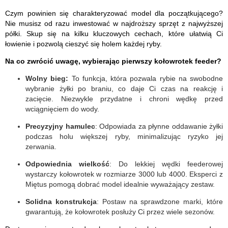
Czym powinien się charakteryzować model dla początkującego?
Nie musisz od razu inwestować w najdroższy sprzęt z najwyższej
półki. Skup się na kilku kluczowych cechach, które ułatwią Ci
łowienie i pozwolą cieszyć się holem każdej ryby.
Na co zwrócić uwagę, wybierając pierwszy kołowrotek feeder?
Wolny bieg:
To funkcja, która pozwala rybie na swobodne
wybranie żyłki po braniu, co daje Ci czas na reakcję i
zacięcie. Niezwykle przydatne i chroni wędkę przed
wciągnięciem do wody.
Precyzyjny hamulec
: Odpowiada za płynne oddawanie żyłki
podczas holu większej ryby, minimalizując ryzyko jej
zerwania.
Odpowiednia wielkość
: Do lekkiej wędki feederowej
wystarczy kołowrotek w rozmiarze 3000 lub 4000. Eksperci z
Miętus pomogą dobrać model idealnie wyważający zestaw.
Solidna konstrukcja
: Postaw na sprawdzone marki, które
gwarantują, że kołowrotek posłuży Ci przez wiele sezonów.