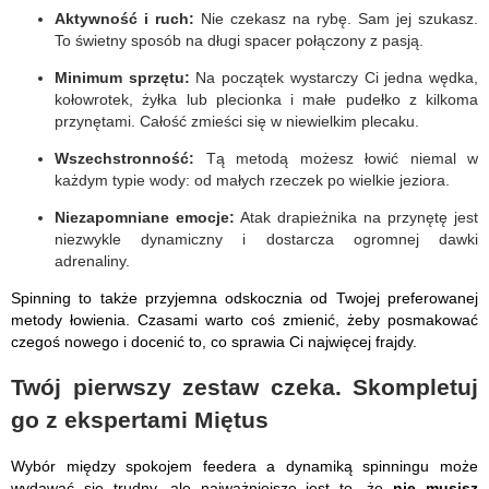
Aktywność i ruch:
Nie czekasz na rybę. Sam jej szukasz.
To świetny sposób na długi spacer połączony z pasją.
Minimum sprzętu:
Na początek wystarczy Ci jedna wędka,
kołowrotek, żyłka lub plecionka i małe pudełko z kilkoma
przynętami. Całość zmieści się w niewielkim plecaku.
Wszechstronność:
Tą metodą możesz łowić niemal w
każdym typie wody: od małych rzeczek po wielkie jeziora.
Niezapomniane emocje:
Atak drapieżnika na przynętę jest
niezwykle dynamiczny i dostarcza ogromnej dawki
adrenaliny.
Spinning to także przyjemna odskocznia od Twojej preferowanej
metody łowienia. Czasami warto coś zmienić, żeby posmakować
czegoś nowego i docenić to, co sprawia Ci najwięcej frajdy.
Twój pierwszy zestaw czeka. Skompletuj
go z ekspertami Miętus
Wybór między spokojem feedera a dynamiką spinningu może
wydawać się trudny, ale najważniejsze jest to, że
nie musisz