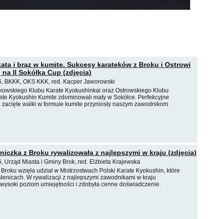
kata i brąz w kumite. Sukcesy karateków z Broku i Ostrowi
 na II Sokółka Cup (zdjęcia)
6, BKKK, OKS KKK, red. Kacper Jaworowski
kowskiego Klubu Karate Kyokushinkai oraz Ostrowskiego Klubu
te Kyokushin Kumite zdominowali maty w Sokółce. Perfekcyjne
i zacięte walki w formule kumite przyniosły naszym zawodnikom
iczka z Broku rywalizowała z najlepszymi w kraju (zdjęcia)
, Urząd Miasta i Gminy Brok, red. Elżbieta Krajewska
Broku wzięła udział w Mistrzostwach Polski Karate Kyokushin, które
lenicach. W rywalizacji z najlepszymi zawodnikami w kraju
wysoki poziom umiejętności i zdobyła cenne doświadczenie.