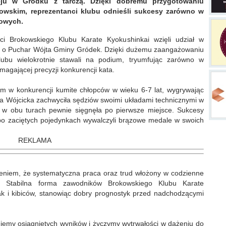
eju w Gródku z tarczą. Dzięki dobremu przygotowaniu
owskim, reprezentanci klubu odnieśli sukcesy zarówno w
towych.
i Brokowskiego Klubu Karate Kyokushinkai wzięli udział w
n o Puchar Wójta Gminy Gródek. Dzięki dużemu zaangażowaniu
klubu wielokrotnie stawali na podium, tryumfując zarówno w
agającej precyzji konkurencji kata.
om w konkurencji kumite chłopców w wieku 6-7 lat, wygrywając
ena Wójcicka zachwyciła sędziów swoimi układami technicznymi w
m w obu turach pewnie sięgnęła po pierwsze miejsce. Sukcesy
zy po zaciętych pojedynkach wywalczyli brązowe medale w swoich
REKLAMA
eniem, że systematyczna praca oraz trud włożony w codzienne
ty. Stabilna forma zawodników Brokowskiego Klubu Karate
ak i kibiców, stanowiąc dobry prognostyk przed nadchodzącymi
jemy osiągniętych wyników i życzymy wytrwałości w dążeniu do