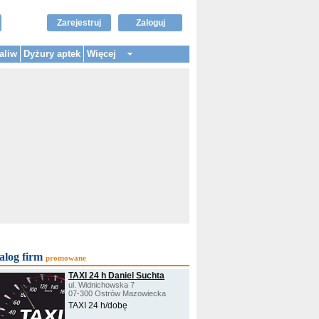
Zarejestruj
Zaloguj
aliw
Dyżury aptek
Więcej
alog firm
promowane
TAXI 24 h Daniel Suchta
ul. Widnichowska 7
07-300 Ostrów Mazowiecka
TAXI 24 h/dobę