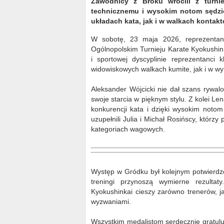
Zawodnicy z Broku wrócili z turni
technicznemu i wysokim notom sędzi
układach kata, jak i w walkach kontak
W sobotę, 23 maja 2026, reprezentanc
Ogólnopolskim Turnieju Karate Kyokushi
i sportowej dyscyplinie reprezentanci 
widowiskowych walkach kumite, jak i w wym
Aleksander Wójcicki nie dał szans rywal
swoje starcia w pięknym stylu. Z kolei L
konkurencji kata i dzięki wysokim noto
uzupełnili Julia i Michał Rosińscy, któr
kategoriach wagowych.
Występ w Gródku był kolejnym potwierdz
treningi przynoszą wymierne rezulta
Kyokushinkai cieszy zarówno trenerów, j
wyzwaniami.
Wszystkim medalistom serdecznie gratulu