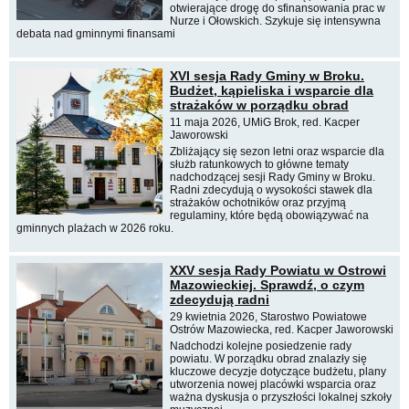
otwierające drogę do sfinansowania prac w
Nurze i Ołowskich. Szykuje się intensywna
debata nad gminnymi finansami
XVI sesja Rady Gminy w Broku.
Budżet, kąpieliska i wsparcie dla
strażaków w porządku obrad
11 maja 2026, UMiG Brok, red. Kacper
Jaworowski
Zbliżający się sezon letni oraz wsparcie dla
służb ratunkowych to główne tematy
nadchodzącej sesji Rady Gminy w Broku.
Radni zdecydują o wysokości stawek dla
strażaków ochotników oraz przyjmą
regulaminy, które będą obowiązywać na
gminnych plażach w 2026 roku.
XXV sesja Rady Powiatu w Ostrowi
Mazowieckiej. Sprawdź, o czym
zdecydują radni
29 kwietnia 2026, Starostwo Powiatowe
Ostrów Mazowiecka, red. Kacper Jaworowski
Nadchodzi kolejne posiedzenie rady
powiatu. W porządku obrad znalazły się
kluczowe decyzje dotyczące budżetu, plany
utworzenia nowej placówki wsparcia oraz
ważna dyskusja o przyszłości lokalnej szkoły