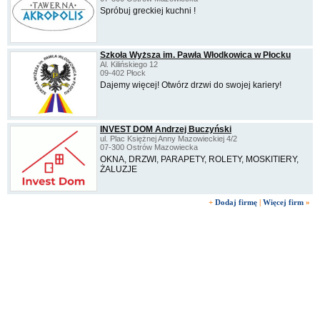
Spróbuj greckiej kuchni !
Szkoła Wyższa im. Pawła Włodkowica w Płocku
Al. Kilińskiego 12
09-402 Płock
Dajemy więcej! Otwórz drzwi do swojej kariery!
INVEST DOM Andrzej Buczyński
ul. Plac Księżnej Anny Mazowieckiej 4/2
07-300 Ostrów Mazowiecka
OKNA, DRZWI, PARAPETY, ROLETY, MOSKITIERY,
ŻALUZJE
+
Dodaj firmę
|
Więcej firm
»