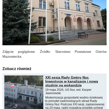
Zdjęcie poglądowe. Źródło: Starostwo Powiatowe Ostrów
Mazowiecka
Zobacz również
XXI sesja Rady Gminy Nur.
Inwestycje w kanalizację i nową
studnię na wokandzie
19 maja 2026, UG Nur, red. Kacper
Jaworowski
Modernizacja gospodarki wodno-ściekowej
to priorytet nadchodzących obrad Rady
Gminy Nur. Podczas XXI sesji, zaplanowanej
na 20 maja, radni rozpatrzą projekty uchwał