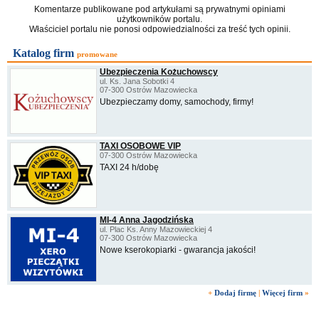
Komentarze publikowane pod artykułami są prywatnymi opiniami
użytkowników portalu.
Właściciel portalu nie ponosi odpowiedzialności za treść tych opinii.
Katalog firm
promowane
Ubezpieczenia Kożuchowscy
ul. Ks. Jana Sobotki 4
07-300 Ostrów Mazowiecka
Ubezpieczamy domy, samochody, firmy!
TAXI OSOBOWE VIP
07-300 Ostrów Mazowiecka
TAXI 24 h/dobę
MI-4 Anna Jagodzińska
ul. Plac Ks. Anny Mazowieckiej 4
07-300 Ostrów Mazowiecka
Nowe kserokopiarki - gwarancja jakości!
+
Dodaj firmę
|
Więcej firm
»