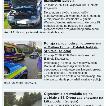
mandatem (zdjęcia)
25 maja 2026, OSP Wąsewo, red. Elżbieta
Krajewska
Do zderzenia dwóch samochodów
osobowych doszło w poniedziałek, 25 maja,
w miejscowości Brzezienko w gminie
Wąsewo. Według ustaleń służb kierowca Kii
podczas skrętu na posesję nie ustąpił
pierwszeństwa przejazdu nadjeżdżającemu
Audi A4. Na szczęście nikt nie odniósł obrażeń.
Kolizja samochodu z motorowerem
w Małkini Dolnej. 11-latek trafił do
szpitala (zdjęcia)
25 maja 2026, OSP Małkinia Górna, red.
Elżbieta Krajewska
W niedzielę, 24 maja 2026 roku w Małkini
Dolnej doszło do kolizji samochodu
osobowego z motorowerem, którym kierował
11-letni chłopiec. Dziecko zostało
przewiezione do szpitala na obserwację. Na
miejscu działania prowadzili strażacy, policja
oraz ratownicy medyczni.
Ciężarówka przewróciła się na
zjeździe z S8. Droga zablokowana na
kilka godzin (zdjęcia)
20 maja 2026, KPP Ostrów Mazowiecka, red.