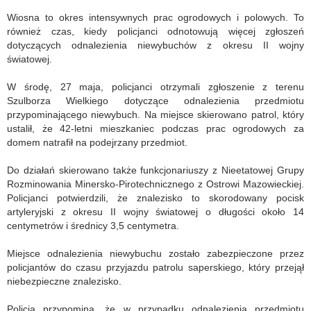
Wiosna to okres intensywnych prac ogrodowych i polowych. To
również czas, kiedy policjanci odnotowują więcej zgłoszeń
dotyczących odnalezienia niewybuchów z okresu II wojny
światowej.
W środę, 27 maja, policjanci otrzymali zgłoszenie z terenu
Szulborza Wielkiego dotyczące odnalezienia przedmiotu
przypominającego niewybuch. Na miejsce skierowano patrol, który
ustalił, że 42-letni mieszkaniec podczas prac ogrodowych za
domem natrafił na podejrzany przedmiot.
Do działań skierowano także funkcjonariuszy z Nieetatowej Grupy
Rozminowania Minersko-Pirotechnicznego z Ostrowi Mazowieckiej.
Policjanci potwierdzili, że znalezisko to skorodowany pocisk
artyleryjski z okresu II wojny światowej o długości około 14
centymetrów i średnicy 3,5 centymetra.
Miejsce odnalezienia niewybuchu zostało zabezpieczone przez
policjantów do czasu przyjazdu patrolu saperskiego, który przejął
niebezpieczne znalezisko.
Policja przypomina, że w przypadku odnalezienia przedmiotu