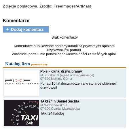
Zdjęcie poglądowe. Źródło: FreeImages/ArtMast
Komentarze
Brak komentarzy
Komentarze publikowane pod artykułami są prywatnymi opiniami
użytkowników portalu.
Właściciel portalu nie ponosi odpowiedzialności za treść tych opinii.
Katalog firm
promowane
Pixel - okna, drzwi, bramy
ul. Nurska 33 (wjazd od Biegańskiego)
07-320 Małkinia Górna
Ponad 10 lat doświadczenia w stolarce okiennej i
drzwiowej!
TAXI 24 h Daniel Suchta
ul. Widnichowska 7
07-300 Ostrów Mazowiecka
TAXI 24 h/dobę