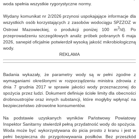
woda spełnia wszystkie rygorystyczne normy.
Wydany komunikat nr 2/2026 przynosi uspokajające informacje dla
wszystkich osób korzystających z zasobów wodociągu SPZZOZ w
3
Ostrowi Mazowieckiej, o produkcji poniżej 100 m
/d). Po
przeprowadzeniu szczegółowych analiz próbek pobranych 6 maja
2026, sanepid oficjalnie potwierdził wysoką jakość mikrobiologiczną
wody.
REKLAMA
Badania wykazały, że parametry wody są w pełni zgodne z
wymaganiami określonymi w rozporządzeniu ministra zdrowia z
dnia 7 grudnia 2017 w sprawie jakości wody przeznaczonej do
spożycia przez ludzi. Dokument definiuje ścisłe limity dla obecności
drobnoustrojów oraz innych substancji, które mogłyby wpłynąć na
bezpieczeństwo zdrowotne konsumentów.
Na podstawie uzyskanych wyników Państwowy Powiatowy
Inspektor Sanitarny stwierdził pełną przydatność wody do spożycia.
Woda może być wykorzystywana do picia prosto z kranu i jest w
pełni bezpieczna do przygotowywania posiłków. Bez przeszkód