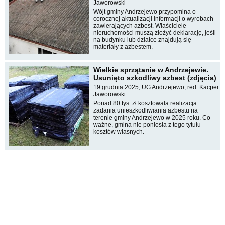
Jaworowski
Wójt gminy Andrzejewo przypomina o
corocznej aktualizacji informacji o wyrobach
zawierających azbest. Właściciele
nieruchomości muszą złożyć deklarację, jeśli
na budynku lub działce znajdują się
materiały z azbestem.
Wielkie sprzątanie w Andrzejewie.
Usunięto szkodliwy azbest (zdjęcia)
19 grudnia 2025, UG Andrzejewo, red. Kacper
Jaworowski
Ponad 80 tys. zł kosztowała realizacja
zadania unieszkodliwiania azbestu na
terenie gminy Andrzejewo w 2025 roku. Co
ważne, gmina nie poniosła z tego tytułu
kosztów własnych.