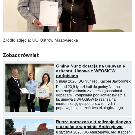
Źródło zdjęcia: UG Ostrów Mazowiecka
Zobacz również
Gmina Nur z dotacją na usuwanie
azbestu. Umowa z WFOŚiGW
podpisana
5 maja 2026, UG Nur, red. Kacper Jaworowski
Ponad 23,9 tys. zł trafi do gminy Nur na
realizację zadania z zakresu gospodarki
odpadami. Podpisana pod koniec kwietnia
br. umowa z WFOŚiGW to szansa na
modernizację gospodarstw rolnych i
poprawę bezpieczeństwa ekologicznego.
Rusza coroczna aktualizacja danych
o azbeście w gminie Andrzejewo
8 stycznia 2026, UG Andrzejewo, red. Kacper