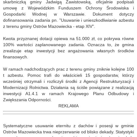
skarbniczką gminy Jadwigą Zawistowską, oficjalnie podpisali
umowę z Wojewódzkim Funduszem Ochrony Środowiska i
Gospodarki Wodnej w Warszawie. Dokument dotyczy
dofinansowania zadania pn. "Usuwanie i unieszkodliwianie azbestu
z terenu gminy Ostrów Mazowiecka - etap XIV".
Kwota przyznanej dotacji opiewa na 51.000 zł, co pokrywa równe
100% wartości zaplanowanego zadania. Oznacza to, że gmina
zrealizuje etap inwestycji bez angażowania własnych środków
finansowych.
W ramach nadchodzących prac z terenu gminy zniknie kolejne 100
t azbestu. Pomoc trafi do właścicieli 15 gospodarstw, którzy
wcześniej otrzymali i rozliczyli środki z Agencji Restrukturyzacji i
Modernizacji Rolnictwa. Działania są ściśle powiązane z realizacją
inwestycji A1.4.1 w ramach Krajowego Planu Odbudowy i
Zwiększania Odporności.
REKLAMA
Systematyczne usuwanie eternitu z dachów i posesji w gminie
Ostrów Mazowiecka trwa nieprzerwanie od blisko dekady. Statystyki