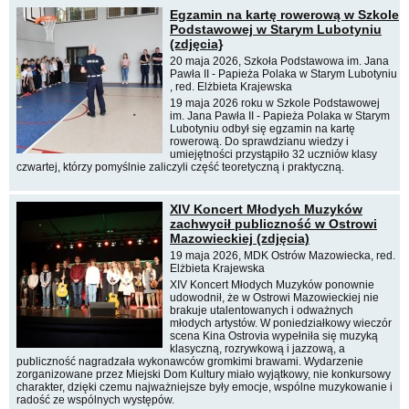
Egzamin na kartę rowerową w Szkole
Podstawowej w Starym Lubotyniu
(zdjęcia}
20 maja 2026, Szkoła Podstawowa im. Jana
Pawła II - Papieża Polaka w Starym Lubotyniu
, red. Elżbieta Krajewska
19 maja 2026 roku w Szkole Podstawowej
im. Jana Pawła II - Papieża Polaka w Starym
Lubotyniu odbył się egzamin na kartę
rowerową. Do sprawdzianu wiedzy i
umiejętności przystąpiło 32 uczniów klasy
czwartej, którzy pomyślnie zaliczyli część teoretyczną i praktyczną.
XIV Koncert Młodych Muzyków
zachwycił publiczność w Ostrowi
Mazowieckiej (zdjęcia)
19 maja 2026, MDK Ostrów Mazowiecka, red.
Elżbieta Krajewska
XIV Koncert Młodych Muzyków ponownie
udowodnił, że w Ostrowi Mazowieckiej nie
brakuje utalentowanych i odważnych
młodych artystów. W poniedziałkowy wieczór
scena Kina Ostrovia wypełniła się muzyką
klasyczną, rozrywkową i jazzową, a
publiczność nagradzała wykonawców gromkimi brawami. Wydarzenie
zorganizowane przez Miejski Dom Kultury miało wyjątkowy, nie konkursowy
charakter, dzięki czemu najważniejsze były emocje, wspólne muzykowanie i
radość ze wspólnych występów.