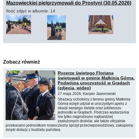
Mazowieckiej pielgrzymowali do Prostyni (30.05.2026)
Ilość zdjęć w albumie: 14
Zobacz również
Rycerze świętego Floriana
świętowali w gminie Małkinia Górna.
Podwójna uroczystość w Grądach
(zdjęcia, wideo)
27 maja 2026, Kacper Jaworowski
Strażacy ochotnicy z terenu gminy Małkinia
Górna wzięli udział w uroczystym apelu z
okazji swojego święta oraz jubileuszu
jednostki w Grądach. Podczas wydarzenia
nie tylko nagrodzono najbardziej
zasłużonych druhów, ale także oficjalnie
przekazano jednostkom nowoczesny sprzęt przeciwpowodziowy, zakupiony
dzięki dotacji z budżetu państwa.